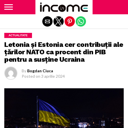
Exit mobile version
ACTUALITATE
Letonia şi Estonia cer contribuţii ale
ţărilor NATO ca procent din PIB
pentru a susţine Ucraina
By
Bogdan Ciuca
Posted on
3 aprilie 2024