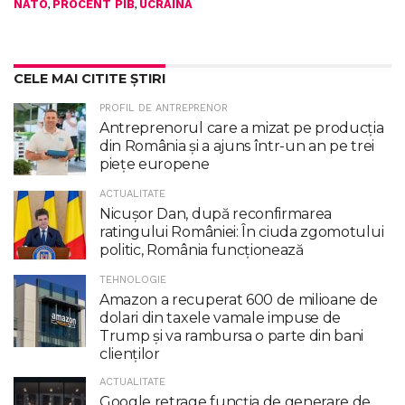
,
,
NATO
PROCENT PIB
UCRAINA
CELE MAI CITITE ȘTIRI
PROFIL DE ANTREPRENOR
Antreprenorul care a mizat pe producția
din România și a ajuns într-un an pe trei
piețe europene
ACTUALITATE
Nicuşor Dan, după reconfirmarea
ratingului României: În ciuda zgomotului
politic, România funcţionează
TEHNOLOGIE
Amazon a recuperat 600 de milioane de
dolari din taxele vamale impuse de
Trump şi va rambursa o parte din bani
clienţilor
ACTUALITATE
Google retrage funcţia de generare de