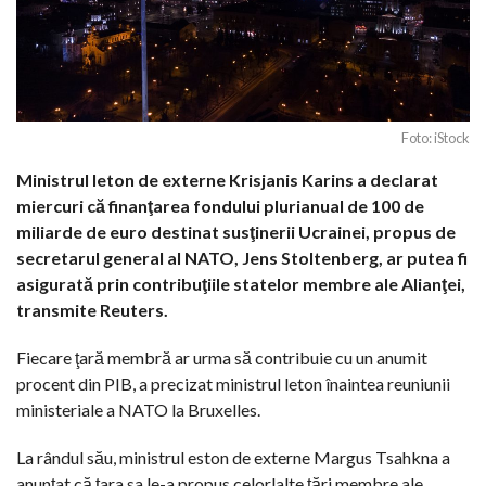
Foto: iStock
Ministrul leton de externe Krisjanis Karins a declarat
miercuri că finanţarea fondului plurianual de 100 de
miliarde de euro destinat susţinerii Ucrainei, propus de
secretarul general al NATO, Jens Stoltenberg, ar putea fi
asigurată prin contribuţiile statelor membre ale Alianţei,
transmite Reuters.
Fiecare ţară membră ar urma să contribuie cu un anumit
procent din PIB, a precizat ministrul leton înaintea reuniunii
ministeriale a NATO la Bruxelles.
La rândul său, ministrul eston de externe Margus Tsahkna a
anunţat că ţara sa le-a propus celorlalte ţări membre ale