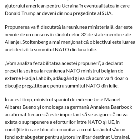
ajutorului american pentru Ucraina în eventualitatea în care
Donald Trump ar deveni din nou preşedinte al SUA.
Propunerea va fi discutată la reuniunea ministerială, dar este
nevoie de un consens în rândul celor 32 de state membre ale
Alianţei. Stoltenberg a mai menţionat că obiectivul este luarea
unei decizii la summitul NATO din luna iulie.
„Vom analiza fezabilitatea acestei propuneri”, a declarat
presei la sosirea la reuniunea NATO ministrul belgian de
externe Hadja Lahbib, adăugând şi ea că acum va fi doar o
discuţie pregătitoare pentru summitul NATO din iulie.
În acest timp, ministrul spaniol de externe José Manuel
Albares Bueno şi omoloaga sa germană Annalena Baerbock
au afirmat fiecare că este important să se asigure că nu va
exista o suprapunere a eforturilor între NATO şi UE, în
condiţiile în care blocul comunitar a creat la rândul său un
fond extrabugetar pentru ajutorul militar destinat Ucrainei.