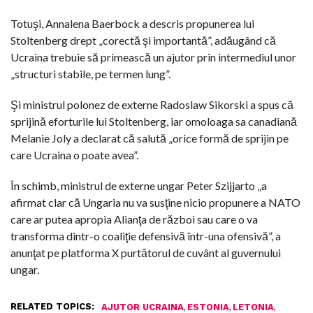
Totuşi, Annalena Baerbock a descris propunerea lui
Stoltenberg drept „corectă şi importantă”, adăugând că
Ucraina trebuie să primească un ajutor prin intermediul unor
„structuri stabile, pe termen lung”.
Şi ministrul polonez de externe Radoslaw Sikorski a spus că
sprijină eforturile lui Stoltenberg, iar omoloaga sa canadiană
Melanie Joly a declarat că salută „orice formă de sprijin pe
care Ucraina o poate avea”.
În schimb, ministrul de externe ungar Peter Szijjarto „a
afirmat clar că Ungaria nu va susţine nicio propunere a NATO
care ar putea apropia Alianţa de război sau care o va
transforma dintr-o coaliţie defensivă într-una ofensivă”, a
anunţat pe platforma X purtătorul de cuvânt al guvernului
ungar.
RELATED TOPICS:
,
,
,
AJUTOR UCRAINA
ESTONIA
LETONIA