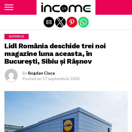
Exit mobile version
BUSINESS
Lidl România deschide trei noi
magazine luna aceasta, în
Bucureşti, Sibiu şi Râşnov
By
Bogdan Ciuca
Posted on
17 septembrie 2024