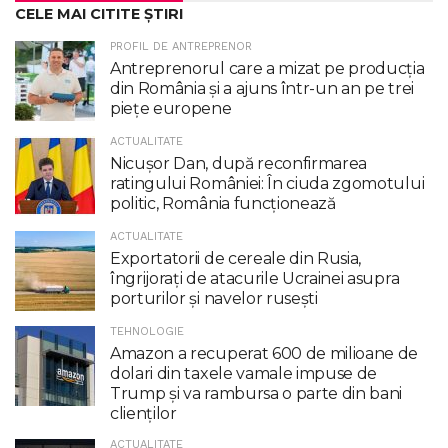
CELE MAI CITITE ȘTIRI
PROFIL DE ANTREPRENOR
Antreprenorul care a mizat pe producția
din România și a ajuns într-un an pe trei
piețe europene
ACTUALITATE
Nicuşor Dan, după reconfirmarea
ratingului României: În ciuda zgomotului
politic, România funcţionează
ACTUALITATE
Exportatorii de cereale din Rusia,
îngrijorați de atacurile Ucrainei asupra
porturilor și navelor rusești
TEHNOLOGIE
Amazon a recuperat 600 de milioane de
dolari din taxele vamale impuse de
Trump şi va rambursa o parte din bani
clienţilor
ACTUALITATE