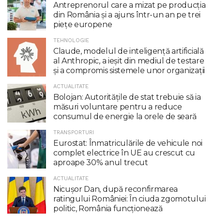
Antreprenorul care a mizat pe producția
din România și a ajuns într-un an pe trei
piețe europene
TEHNOLOGIE
Claude, modelul de inteligenţă artificială
al Anthropic, a ieşit din mediul de testare
şi a compromis sistemele unor organizaţii
ACTUALITATE
Bolojan: Autoritățile de stat trebuie să ia
măsuri voluntare pentru a reduce
consumul de energie la orele de seară
TRANSPORTURI
Eurostat: Înmatriculările de vehicule noi
complet electrice în UE au crescut cu
aproape 30% anul trecut
ACTUALITATE
Nicuşor Dan, după reconfirmarea
ratingului României: În ciuda zgomotului
politic, România funcţionează