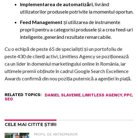
Implementarea de automatizări
, livrând
utilizatorilor produsele potrivite la momentul oportun.
Feed Management
și utilizarea de instrumente
proprii pentru a categorisi produsele și a crea feed-uri
inteligente, generând rezultate remarcabile.
Cu o echipă de peste 65 de specialiști și un portofoliu de
peste 430 de clienți activi, Limitless Agency se poziționează
ca un lider în domeniul marketingului online în România, iar
ultimele premii obținute în cadrul Google Search Excellence
Awards confirmă din nou poziția puternică a agenției în piață.
RELATED TOPICS:
,
,
,
DANIEL SLAVENIE
LIMITLESS AGENCY
PPC
SEO
CELE MAI CITITE ȘTIRI
PROFIL DE ANTREPRENOR