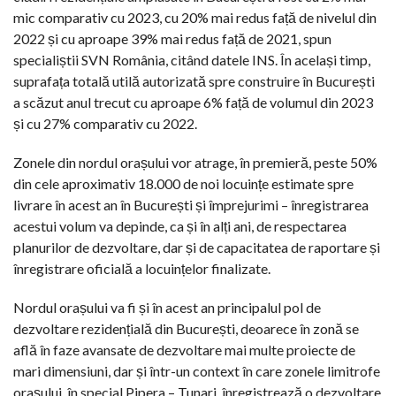
mic comparativ cu 2023, cu 20% mai redus față de nivelul din
2022 și cu aproape 39% mai redus față de 2021, spun
specialiștii SVN România, citând datele INS. În același timp,
suprafața totală utilă autorizată spre construire în București
a scăzut anul trecut cu aproape 6% față de volumul din 2023
și cu 27% comparativ cu 2022.
Zonele din nordul orașului vor atrage, în premieră, peste 50%
din cele aproximativ 18.000 de noi locuințe estimate spre
livrare în acest an în București și împrejurimi – înregistrarea
acestui volum va depinde, ca și în alți ani, de respectarea
planurilor de dezvoltare, dar și de capacitatea de raportare și
înregistrare oficială a locuințelor finalizate.
Nordul orașului va fi și în acest an principalul pol de
dezvoltare rezidențială din București, deoarece în zonă se
află în faze avansate de dezvoltare mai multe proiecte de
mari dimensiuni, dar și într-un context în care zonele limitrofe
orașului, în special Pipera – Tunari, înregistrează o dezvoltare