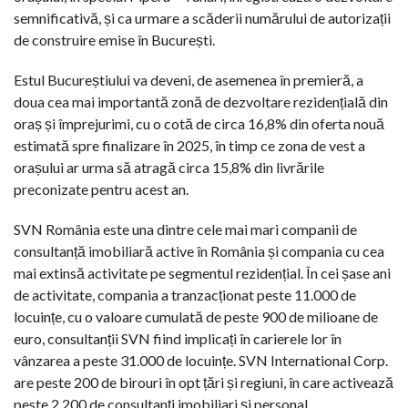
semnificativă, și ca urmare a scăderii numărului de autorizații
de construire emise în București.
Estul Bucureștiului va deveni, de asemenea în premieră, a
doua cea mai importantă zonă de dezvoltare rezidențială din
oraș și împrejurimi, cu o cotă de circa 16,8% din oferta nouă
estimată spre finalizare în 2025, în timp ce zona de vest a
orașului ar urma să atragă circa 15,8% din livrările
preconizate pentru acest an.
SVN România este una dintre cele mai mari companii de
consultanță imobiliară active în România și compania cu cea
mai extinsă activitate pe segmentul rezidențial. În cei șase ani
de activitate, compania a tranzacționat peste 11.000 de
locuințe, cu o valoare cumulată de peste 900 de milioane de
euro, consultanții SVN fiind implicați în carierele lor în
vânzarea a peste 31.000 de locuințe. SVN International Corp.
are peste 200 de birouri în opt țări și regiuni, în care activează
peste 2.200 de consultanți imobiliari și personal