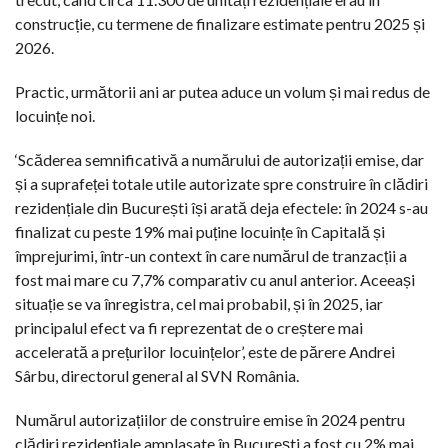
construcție, cu termene de finalizare estimate pentru 2025 și
2026.
Practic, următorii ani ar putea aduce un volum și mai redus de
locuințe noi.
‘Scăderea semnificativă a numărului de autorizații emise, dar
și a suprafeței totale utile autorizate spre construire în clădiri
rezidențiale din București își arată deja efectele: în 2024 s-au
finalizat cu peste 19% mai puține locuințe în Capitală și
împrejurimi, într-un context în care numărul de tranzacții a
fost mai mare cu 7,7% comparativ cu anul anterior. Aceeași
situație se va înregistra, cel mai probabil, și în 2025, iar
principalul efect va fi reprezentat de o creștere mai
accelerată a prețurilor locuințelor’, este de părere Andrei
Sârbu, directorul general al SVN România.
Numărul autorizațiilor de construire emise în 2024 pentru
clădiri rezidențiale amplasate în București a fost cu 2% mai