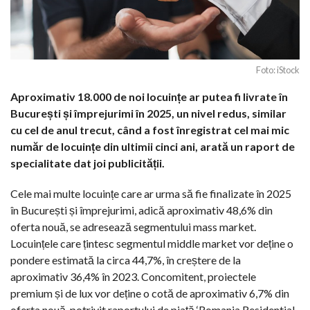
Foto: iStock
Aproximativ 18.000 de noi locuințe ar putea fi livrate în
București și împrejurimi în 2025, un nivel redus, similar
cu cel de anul trecut, când a fost înregistrat cel mai mic
număr de locuințe din ultimii cinci ani, arată un raport de
specialitate dat joi publicității.
Cele mai multe locuințe care ar urma să fie finalizate în 2025
în București și împrejurimi, adică aproximativ 48,6% din
oferta nouă, se adresează segmentului mass market.
Locuințele care țintesc segmentul middle market vor deține o
pondere estimată la circa 44,7%, în creștere de la
aproximativ 36,4% în 2023. Concomitent, proiectele
premium și de lux vor deține o cotă de aproximativ 6,7% din
oferta nouă, potrivit raportului de piață ‘Romania Residential