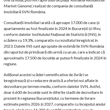
Market Genome’, realizat de compania de consultanță
imobiliară SVN România.
Consultanții imobiliari arată că aproape 17.000 de case și
apartamente au fost finalizate în 2024 în București și Ilfov,
conform datelor Institutului Național de Statistică (INS), în
scădere cu 19,3%, comparativ cu rezultatul înregistrat în
2023. Datele INS sunt apropiate de estimările SVN România
din raportul de primăvară din urmă cu un an, care a indicat că
aproximativ 17.500 de locuințe ar putea fi finalizate în 2024 în
regiune.
Adițional acestei scăderi semnificative de livrări se
înregistrează și o reducere drastică a ofertei noi aflate în
dezvoltare pe termen mediu, conform datelor SVN. Astfel,
doar 6.600 de locuințe sunt în diferite stadii de dezvoltare în
prezent în regiunea Bucureștiului, cu termene de livrare
estimate pentru 2026 și 2027, comparativ cu începutul anului
trecut, când circa 11.300 de unități rezidențiale erau în