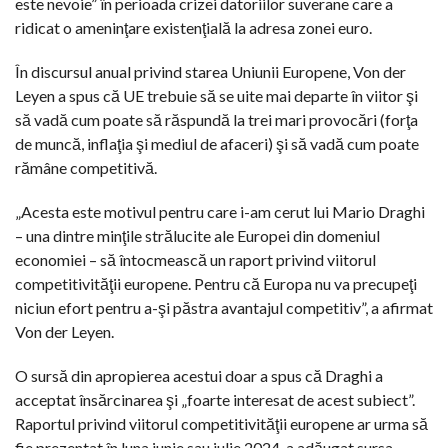
este nevoie” în perioada crizei datoriilor suverane care a
ridicat o ameninţare existenţială la adresa zonei euro.
În discursul anual privind starea Uniunii Europene, Von der
Leyen a spus că UE trebuie să se uite mai departe în viitor şi
să vadă cum poate să răspundă la trei mari provocări (forţa
de muncă, inflaţia şi mediul de afaceri) şi să vadă cum poate
rămâne competitivă.
„Acesta este motivul pentru care i-am cerut lui Mario Draghi
– una dintre minţile strălucite ale Europei din domeniul
economiei – să întocmească un raport privind viitorul
competitivităţii europene. Pentru că Europa nu va precupeţi
niciun efort pentru a-şi păstra avantajul competitiv”, a afirmat
Von der Leyen.
O sursă din apropierea acestui doar a spus că Draghi a
acceptat însărcinarea şi „foarte interesat de acest subiect”.
Raportul privind viitorul competitivităţii europene ar urma să
fie prezentat în luna iunie sau iulie 2024, a adăugat sursa.