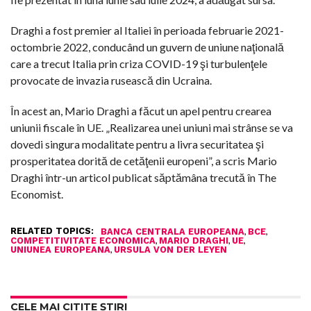
Draghi a fost premier al Italiei în perioada februarie 2021-
octombrie 2022, conducând un guvern de uniune naţională
care a trecut Italia prin criza COVID-19 şi turbulenţele
provocate de invazia rusească din Ucraina.
În acest an, Mario Draghi a făcut un apel pentru crearea
uniunii fiscale în UE. „Realizarea unei uniuni mai strânse se va
dovedi singura modalitate pentru a livra securitatea şi
prosperitatea dorită de cetăţenii europeni”, a scris Mario
Draghi într-un articol publicat săptămâna trecută în The
Economist.
RELATED TOPICS:
,
,
BANCA CENTRALA EUROPEANA
BCE
,
,
,
COMPETITIVITATE ECONOMICA
MARIO DRAGHI
UE
,
UNIUNEA EUROPEANA
URSULA VON DER LEYEN
CELE MAI CITITE ȘTIRI