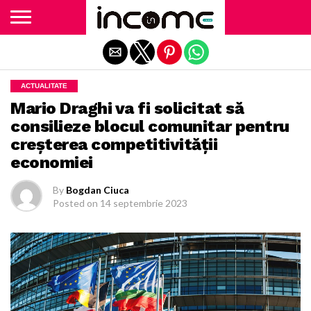
Exit mobile version
ACTUALITATE
Mario Draghi va fi solicitat să
consilieze blocul comunitar pentru
creşterea competitivităţii
economiei
By
Bogdan Ciuca
Posted on
14 septembrie 2023