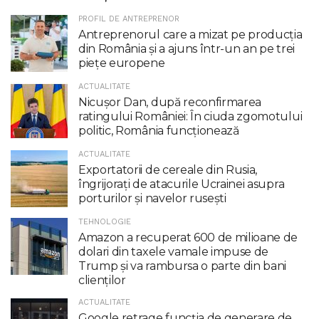
PROFIL DE ANTREPRENOR
Antreprenorul care a mizat pe producția
din România și a ajuns într-un an pe trei
piețe europene
ACTUALITATE
Nicuşor Dan, după reconfirmarea
ratingului României: În ciuda zgomotului
politic, România funcţionează
ACTUALITATE
Exportatorii de cereale din Rusia,
îngrijorați de atacurile Ucrainei asupra
porturilor și navelor rusești
TEHNOLOGIE
Amazon a recuperat 600 de milioane de
dolari din taxele vamale impuse de
Trump şi va rambursa o parte din bani
clienţilor
ACTUALITATE
Google retrage funcţia de generare de