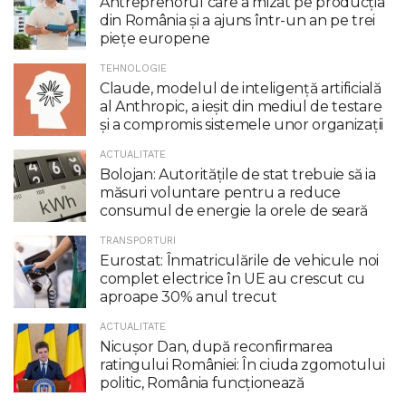
Antreprenorul care a mizat pe producția
din România și a ajuns într-un an pe trei
piețe europene
TEHNOLOGIE
Claude, modelul de inteligenţă artificială
al Anthropic, a ieşit din mediul de testare
şi a compromis sistemele unor organizaţii
ACTUALITATE
Bolojan: Autoritățile de stat trebuie să ia
măsuri voluntare pentru a reduce
consumul de energie la orele de seară
TRANSPORTURI
Eurostat: Înmatriculările de vehicule noi
complet electrice în UE au crescut cu
aproape 30% anul trecut
ACTUALITATE
Nicuşor Dan, după reconfirmarea
ratingului României: În ciuda zgomotului
politic, România funcţionează