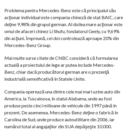
Problema pentru Mercedes-Benz este că principalul său
acţionar individual este compania chineză de stat BAIC, care
deţine 9,98% din grupul german. Al doilea mare acţionar este
omul de afaceri chinez Li Shufu, fondatorul Geely, cu 9,69%
din acţiuni. Împreună, cei doi controlează aproape 20% din
Mercedes-Benz Group.
Mai multe surse citate de CNBC consideră că formularea
actuală a proiectului de lege ar putea include Mercedes-
Benz, chiar dacă producătorul german are o prezenţă
industrială semnificativă în Statele Unite.
Compania operează una dintre cele mai mari uzine auto din
America, la Tuscaloosa, în statul Alabama, unde au fost
produse peste cinci milioane de vehicule din 1997 până în
prezent. De asemenea, Mercedes-Benz deţine o fabrică în
Carolina de Sud, unde produce autoutilitare din 2006, iar
numărul total al angajaţilor din SUA depăşeşte 10.000.