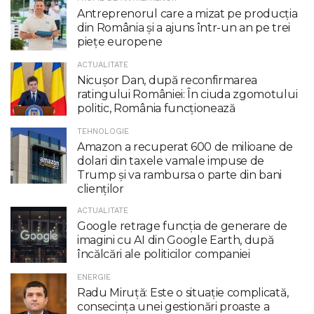
Antreprenorul care a mizat pe producția
din România și a ajuns într-un an pe trei
piețe europene
ACTUALITATE
Nicuşor Dan, după reconfirmarea
ratingului României: În ciuda zgomotului
politic, România funcţionează
TEHNOLOGIE
Amazon a recuperat 600 de milioane de
dolari din taxele vamale impuse de
Trump şi va rambursa o parte din bani
clienţilor
ACTUALITATE
Google retrage funcţia de generare de
imagini cu AI din Google Earth, după
încălcări ale politicilor companiei
ENERGIE
Radu Miruţă: Este o situaţie complicată,
consecinţa unei gestionări proaste a