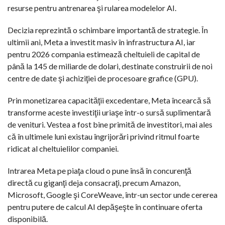
resurse pentru antrenarea şi rularea modelelor AI.
Decizia reprezintă o schimbare importantă de strategie. În
ultimii ani, Meta a investit masiv în infrastructura AI, iar
pentru 2026 compania estimează cheltuieli de capital de
până la 145 de miliarde de dolari, destinate construirii de noi
centre de date şi achiziţiei de procesoare grafice (GPU).
Prin monetizarea capacităţii excedentare, Meta încearcă să
transforme aceste investiţii uriaşe într-o sursă suplimentară
de venituri. Vestea a fost bine primită de investitori, mai ales
că în ultimele luni existau îngrijorări privind ritmul foarte
ridicat al cheltuielilor companiei.
Intrarea Meta pe piaţa cloud o pune însă în concurenţă
directă cu giganţi deja consacraţi, precum Amazon,
Microsoft, Google şi CoreWeave, într-un sector unde cererea
pentru putere de calcul AI depăşeşte în continuare oferta
disponibilă.