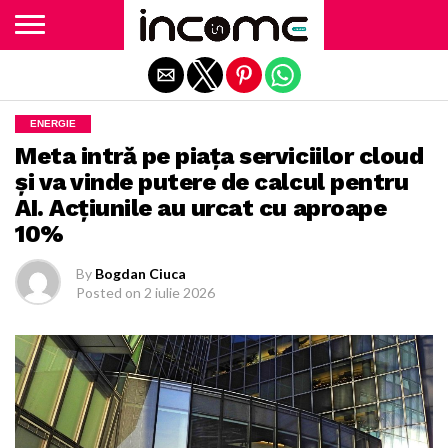
Exit mobile version
ENERGIE
Meta intră pe piaţa serviciilor cloud
şi va vinde putere de calcul pentru
AI. Acţiunile au urcat cu aproape
10%
By
Bogdan Ciuca
Posted on
2 iulie 2026