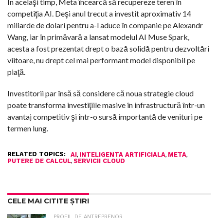
În acelaşi timp, Meta încearcă să recupereze teren în
competiţia AI. Deşi anul trecut a investit aproximativ 14
miliarde de dolari pentru a-l aduce în companie pe Alexandr
Wang, iar în primăvară a lansat modelul AI Muse Spark,
acesta a fost prezentat drept o bază solidă pentru dezvoltări
viitoare, nu drept cel mai performant model disponibil pe
piaţă.
Investitorii par însă să considere că noua strategie cloud
poate transforma investiţiile masive în infrastructură într-un
avantaj competitiv şi într-o sursă importantă de venituri pe
termen lung.
RELATED TOPICS:
,
,
,
AI
INTELIGENTA ARTIFICIALA
META
,
PUTERE DE CALCUL
SERVICII CLOUD
CELE MAI CITITE ȘTIRI
PROFIL DE ANTREPRENOR