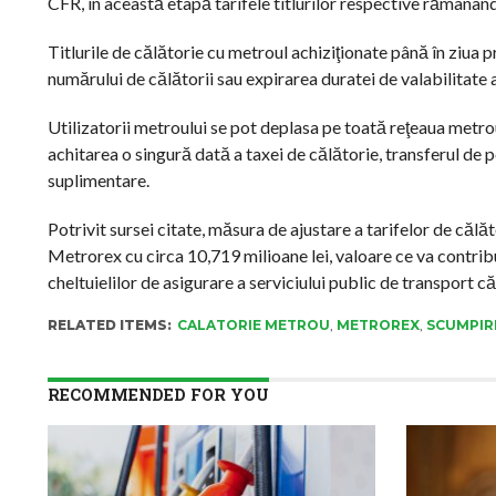
CFR, în această etapă tarifele titlurilor respective rămânân
Titlurile de călătorie cu metroul achiziţionate până în ziua p
numărului de călătorii sau expirarea duratei de valabilitate 
Utilizatorii metroului se pot deplasa pe toată reţeaua metroulu
achitarea o singură dată a taxei de călătorie, transferul de pe
suplimentare.
Potrivit sursei citate, măsura de ajustare a tarifelor de călă
Metrorex cu circa 10,719 milioane lei, valoare ce va contribu
cheltuielilor de asigurare a serviciului public de transport că
RELATED ITEMS:
CALATORIE METROU
,
METROREX
,
SCUMPIR
RECOMMENDED FOR YOU