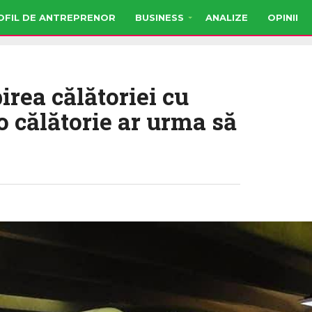
OFIL DE ANTREPRENOR
BUSINESS
ANALIZE
OPINII
rea călătoriei cu
 o călătorie ar urma să