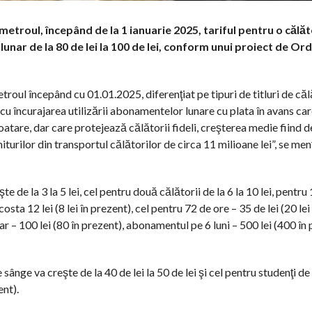
etroul, începând de la 1 ianuarie 2025, tariful pentru o călă
l lunar de la 80 de lei la 100 de lei, conform unui proiect de Or
oul începând cu 01.01.2025, diferenţiat pe tipuri de titluri de călă
 cu încurajarea utilizării abonamentelor lunare cu plata în avans ca
oatare, dar care protejează călătorii fideli, creşterea medie fiind 
turilor din transportul călătorilor de circa 11 milioane lei”, se men
 de la 3 la 5 lei, cel pentru două călătorii de la 6 la 10 lei, pentru
sta 12 lei (8 lei în prezent), cel pentru 72 de ore – 35 de lei (20 lei
r – 100 lei (80 în prezent), abonamentul pe 6 luni – 500 lei (400 în 
ge va creşte de la 40 de lei la 50 de lei şi cel pentru studenţi de la
ent).