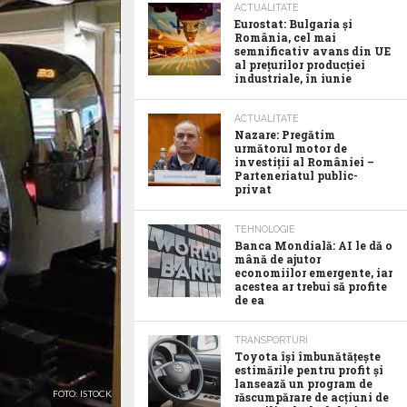
ACTUALITATE
Eurostat: Bulgaria și
România, cel mai
semnificativ avans din UE
al prețurilor producției
industriale, în iunie
ACTUALITATE
Nazare: Pregătim
următorul motor de
investiții al României –
Parteneriatul public-
privat
TEHNOLOGIE
Banca Mondială: AI le dă o
mână de ajutor
economiilor emergente, iar
acestea ar trebui să profite
de ea
TRANSPORTURI
Toyota îşi îmbunătăţeşte
estimările pentru profit şi
lansează un program de
FOTO: ISTOCK
răscumpărare de acţiuni de