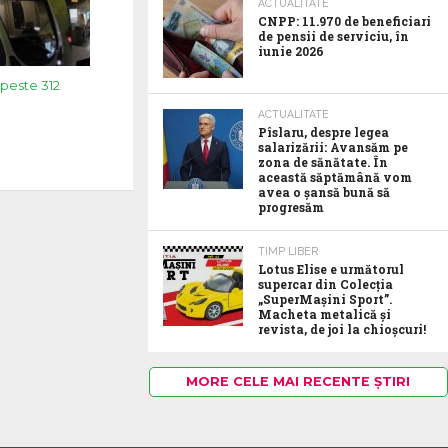
ACTUALITATE
CNPP: 11.970 de beneficiari
de pensii de serviciu, în
iunie 2026
 peste 312
ACTUALITATE
Pîslaru, despre legea
salarizării: Avansăm pe
zona de sănătate. În
această săptămână vom
avea o șansă bună să
progresăm
TIMP LIBER
Lotus Elise e următorul
supercar din Colecția
„SuperMașini Sport”.
Macheta metalică și
revista, de joi la chioșcuri!
MORE CELE MAI RECENTE ȘTIRI