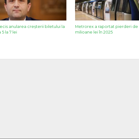
cis anularea creșterii biletului la
Metrorex a raportat pierderi de
5 la 7 lei
milioane lei în 2025