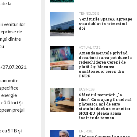
 de la
TEHNOLOGIE
Veniturile SpaceX aproape
ii veniturilor
s-au dublat în trimestrul
doi
treprinse de
nţei dintre
 cu
ACTUALITATE
Amendamentele privind
decarbonizarea pot duce la
redeschiderea Cererii de
26/27.07.2021.
plată 2 și blocarea
următoarelor cereri din
PNRR
ru anumite
 specifice
BUSINESS
u energie
Sfârșitul recrutării „la
liber”. Cum ajung firmele să
 călători şi
plătească mii de euro
statului dacă un muncitor
ropean preţul
NON-EU pleacă acasă
înainte de termen
e cu STB şi
ENERGIE
Pîslaru: Guvernul nu avea