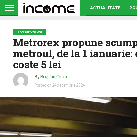
ACTUALITATE
PR
TRANSPORTURI
Metrorex propune scumpi
metroul, de la 1 ianuarie:
coste 5 lei
By
Bogdan Ciuca
Posted on
24 decembrie 2024