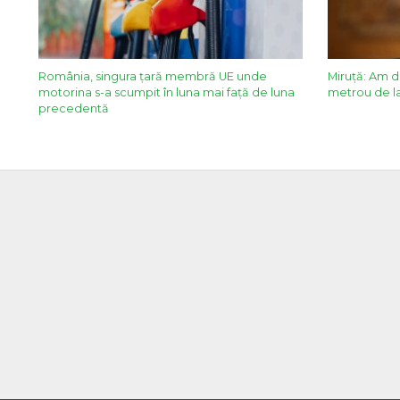
România, singura țară membră UE unde
Miruță: Am de
motorina s-a scumpit în luna mai față de luna
metrou de la 
precedentă