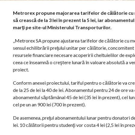
Metrorex propune majorarea tarifelor de călătorie cu m
să crească de la 3 lei în prezent la 5 lei, iar abonamentu
marţi pe site-ul Ministerului Transporturilor.
„Metrorex SA propune ajustarea tarifelor de călătorie cu metr
sensul echilibrării preţului unitar per călătorie, concomitent
resursele financiare necesare acoperirii cheltuielilor de expl
ceea ce înseamnă o creştere lunară în valoare absolută a veni
proiect.
Conform anexei proiectului, tariful pentru o călătorie va creşte
de la 25 de lei la 40 de lei. Abonamentul pentru 24 de ore va co
abonamentul săptămânal 45 de lei (35 lei în prezent), cel luna
cel pe un an 900 lei (700 în prezent).
De asemenea, preţul abonamentului lunar pentru donatori de sân
lei. 10 călătorii pentru studenţi vor costa 4 lei (2,5 lei în prez