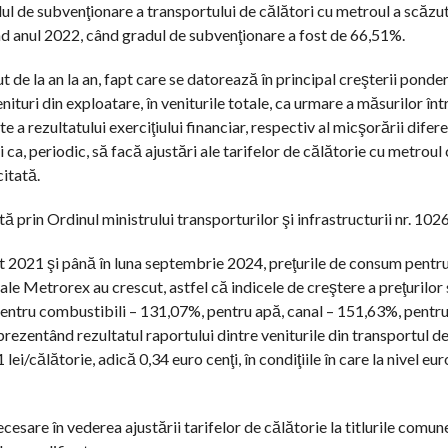
adul de subvenţionare a transportului de călători cu metroul a scăzut
nd anul 2022, când gradul de subvenţionare a fost de 66,51%.
t de la an la an, fapt care se datorează în principal creşterii ponder
nituri din exploatare, în veniturile totale, ca urmare a măsurilor în
rezultatului exerciţiului financiar, respectiv al micşorării difere
i ca, periodic, să facă ajustări ale tarifelor de călătorie cu metroul
itată.
tă prin Ordinul ministrului transporturilor şi infrastructurii nr. 10
gust 2021 şi până în luna septembrie 2024, preţurile de consum pent
le Metrorex au crescut, astfel că indicele de creştere a preţurilor
 pentru combustibili – 131,07%, pentru apă, canal – 151,63%, pentr
rezentând rezultatul raportului dintre veniturile din transportul de
lei/călătorie, adică 0,34 euro cenţi, în condiţiile în care la nivel eu
esare în vederea ajustării tarifelor de călătorie la titlurile comun