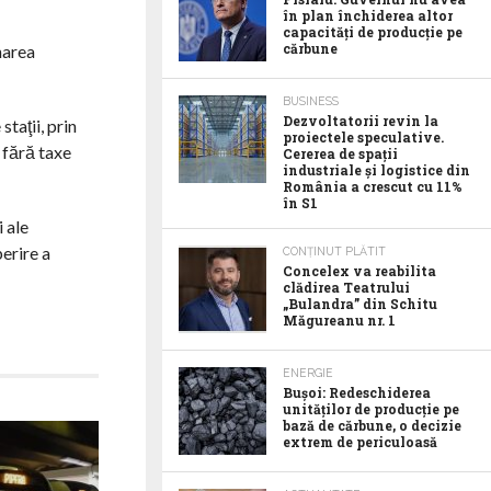
în plan închiderea altor
capacități de producție pe
cărbune
narea
BUSINESS
Dezvoltatorii revin la
taţii, prin
proiectele speculative.
e fără taxe
Cererea de spații
industriale și logistice din
România a crescut cu 11%
în S1
i ale
erire a
CONȚINUT PLĂTIT
Concelex va reabilita
clădirea Teatrului
„Bulandra” din Schitu
Măgureanu nr. 1
ENERGIE
Bușoi: Redeschiderea
unităților de producție pe
bază de cărbune, o decizie
extrem de periculoasă