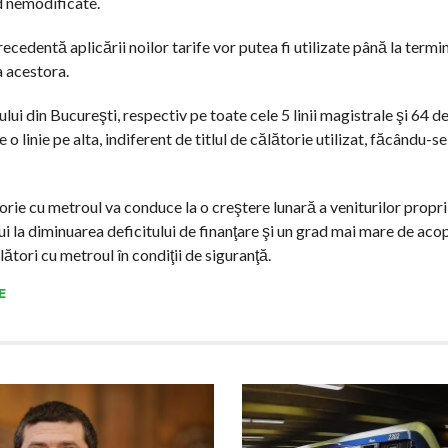
d nemodificate.
recedentă aplicării noilor tarife vor putea fi utilizate până la termi
a acestora.
i din Bucureşti, respectiv pe toate cele 5 linii magistrale şi 64 de s
 o linie pe alta, indiferent de titlul de călătorie utilizat, făcându-s
torie cu metroul va conduce la o creştere lunară a veniturilor propri
i la diminuarea deficitului de finanţare şi un grad mai mare de acop
lători cu metroul în condiţii de siguranţă.
E