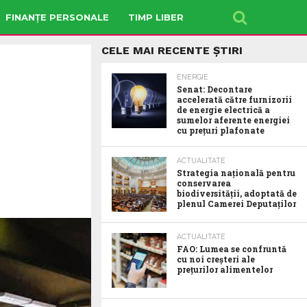
FINANȚE PERSONALE
TIMP LIBER
CELE MAI RECENTE ȘTIRI
ENERGIE
Senat: Decontare
accelerată către furnizorii
de energie electrică a
sumelor aferente energiei
cu prețuri plafonate
ACTUALITATE
Strategia națională pentru
conservarea
biodiversității, adoptată de
plenul Camerei Deputaților
ACTUALITATE
FAO: Lumea se confruntă
cu noi creșteri ale
prețurilor alimentelor