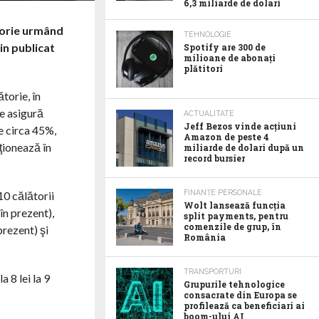
6,3 miliarde de dolari
torie urmând
TEHNOLOGIE
din publicat
Spotify are 300 de
milioane de abonaţi
plătitori
torie, în
re asigură
ACTUALITATE
Jeff Bezos vinde acţiuni
de circa 45%,
Amazon de peste 4
ţionează în
miliarde de dolari după un
record bursier
FINANȚE PERSONALE
 10 călătorii
Wolt lansează funcția
 în prezent),
split payments, pentru
comenzile de grup, în
prezent) şi
România
TRANSPORTURI
 8 lei la 9
Grupurile tehnologice
consacrate din Europa se
profilează ca beneficiari ai
boom-ului AI