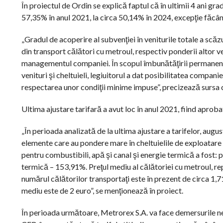
În proiectul de Ordin se explică faptul că în ultimii 4 ani gr
57,35% în anul 2021, la circa 50,14% în 2024, excepţie făcâ
„Gradul de acoperire al subvenţiei în veniturile totale a scăzu
din transport călători cu metroul, respectiv ponderii altor ve
managementul companiei. În scopul îmbunătăţirii permanente a 
venituri şi cheltuieli, legiuitorul a dat posibilitatea companie
respectarea unor condiţii minime impuse”, precizează sursa c
Ultima ajustare tarifară a avut loc în anul 2021, fiind aproba
„În perioada analizată de la ultima ajustare a tarifelor, au
elemente care au pondere mare în cheltuielile de exploatare a
pentru combustibili, apă şi canal şi energie termică a fost:
termică – 153,91%. Preţul mediu al călătoriei cu metroul, rep
numărul călătorilor transportaţi este în prezent de circa 1,71 
mediu este de 2 euro”, se menţionează în proiect.
În perioada următoare, Metrorex S.A. va face demersurile nec