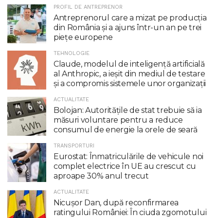
PROFIL DE ANTREPRENOR
Antreprenorul care a mizat pe producția
din România și a ajuns într-un an pe trei
piețe europene
TEHNOLOGIE
Claude, modelul de inteligenţă artificială
al Anthropic, a ieşit din mediul de testare
şi a compromis sistemele unor organizaţii
ACTUALITATE
Bolojan: Autoritățile de stat trebuie să ia
măsuri voluntare pentru a reduce
consumul de energie la orele de seară
TRANSPORTURI
Eurostat: Înmatriculările de vehicule noi
complet electrice în UE au crescut cu
aproape 30% anul trecut
ACTUALITATE
Nicuşor Dan, după reconfirmarea
ratingului României: În ciuda zgomotului