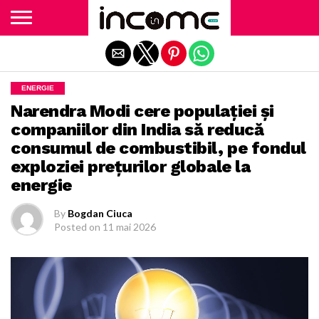
Exit mobile version
ENERGIE
Narendra Modi cere populaţiei şi
companiilor din India să reducă
consumul de combustibil, pe fondul
exploziei preţurilor globale la
energie
By
Bogdan Ciuca
Posted on
11 mai 2026