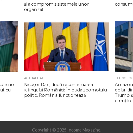
şi a compromis sistemele unor
consumul
organizaţii
ACTUALITATE
TEHNOLOG
cule noi
Nicuşor Dan, după reconfirmarea
Amazon 
cut cu
ratingului României: În ciuda zgomotului
dolari d
politic, România funcţionează
Trump şi
clienţilor
Copyright © 2025 Income Magazine.