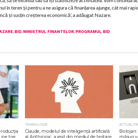
, să se extindă sau să își stabilizeze activitatea. Vom continua ace
în teren și pentru a ne asigura că finanțarea ajunge, cât mai rapid
ncă și susțin creșterea economică’, a adăugat Nazare.
,
,
,
AZARE
BID
MINISTRUL FINANTELOR
PROGRAMUL BID
TEHNOLOGIE
ACTUALITA
producția
Claude, modelul de inteligenţă artificială
Bolojan: 
 pe trei
al Anthropic, a ieşit din mediul de testare
măsuri v