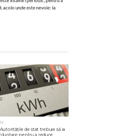
ste întâlniri periodic, pentru a
, acolo unde este nevoie: la
TE
Autoritățile de stat trebuie să ia
oluntare pentru a reduce