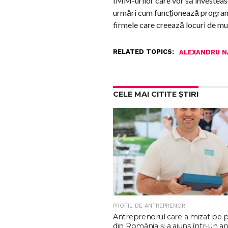
IMM-urilor care vor să investească
urmări cum funcționează programul 
firmele care creează locuri de mu
RELATED TOPICS:
ALEXANDRU N
CELE MAI CITITE ȘTIRI
PROFIL DE ANTREPRENOR
Antreprenorul care a mizat pe 
din România și a ajuns într-un an