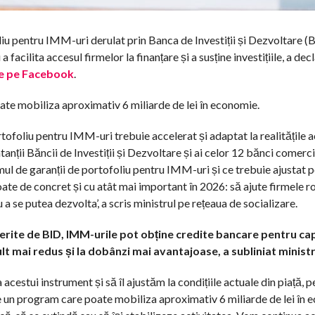
u pentru IMM-uri derulat prin Banca de Investiții și Dezvoltare (BI
a facilita accesul firmelor la finanțare și a susține investițiile, a dec
e pe Facebook
.
oate mobiliza aproximativ 6 miliarde de lei în economie.
ofoliu pentru IMM-uri trebuie accelerat și adaptat la realitățile ac
tanții Băncii de Investiții și Dezvoltare și ai celor 12 bănci come
ul de garanții de portofoliu pentru IMM-uri și ce trebuie ajustat p
oate de concret și cu atât mai important în 2026: să ajute firmele 
u a se putea dezvolta’, a scris ministrul pe rețeaua de socializare.
erite de BID, IMM-urile pot obține credite bancare pentru capita
lt mai redus și la dobânzi mai avantajoase, a subliniat ministr
acestui instrument și să îl ajustăm la condițiile actuale din piață, 
un program care poate mobiliza aproximativ 6 miliarde de lei în e