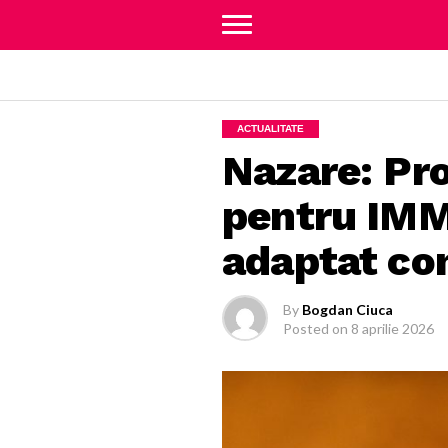
ACTUALITATE
Nazare: Pro
pentru IMM-
adaptat con
By
Bogdan Ciuca
Posted on
8 aprilie 2026