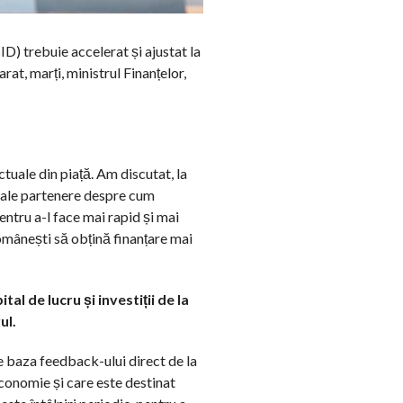
D) trebuie accelerat și ajustat la
larat, marți, ministrul Finanțelor,
tuale din piață. Am discutat, la
rciale partenere despre cum
entru a-l face mai rapid și mai
românești să obțină finanțare mai
l de lucru și investiții de la
ul.
pe baza feedback-ului direct de la
conomie și care este destinat