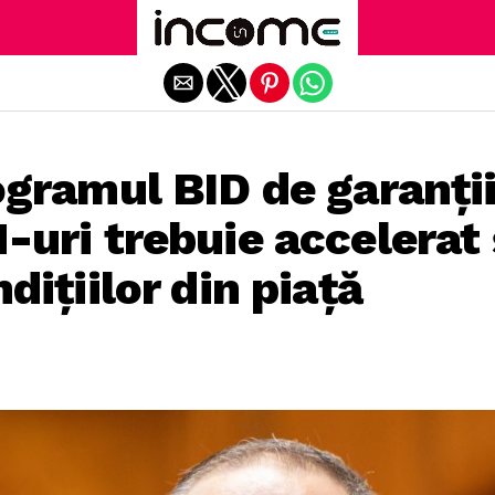
Exit mobile version
gramul BID de garanți
uri trebuie accelerat 
dițiilor din piață