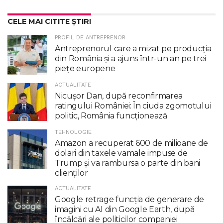
CELE MAI CITITE ȘTIRI
PROFIL DE ANTREPRENOR
Antreprenorul care a mizat pe producția
din România și a ajuns într-un an pe trei
piețe europene
ACTUALITATE
Nicuşor Dan, după reconfirmarea
ratingului României: În ciuda zgomotului
politic, România funcţionează
TEHNOLOGIE
Amazon a recuperat 600 de milioane de
dolari din taxele vamale impuse de
Trump şi va rambursa o parte din bani
clienţilor
ACTUALITATE
Google retrage funcţia de generare de
imagini cu AI din Google Earth, după
încălcări ale politicilor companiei