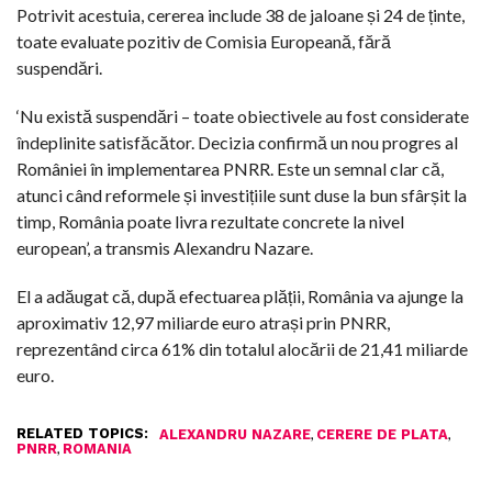
Potrivit acestuia, cererea include 38 de jaloane și 24 de ținte,
toate evaluate pozitiv de Comisia Europeană, fără
suspendări.
‘Nu există suspendări – toate obiectivele au fost considerate
îndeplinite satisfăcător. Decizia confirmă un nou progres al
României în implementarea PNRR. Este un semnal clar că,
atunci când reformele și investițiile sunt duse la bun sfârșit la
timp, România poate livra rezultate concrete la nivel
european’, a transmis Alexandru Nazare.
El a adăugat că, după efectuarea plății, România va ajunge la
aproximativ 12,97 miliarde euro atrași prin PNRR,
reprezentând circa 61% din totalul alocării de 21,41 miliarde
euro.
RELATED TOPICS:
,
,
ALEXANDRU NAZARE
CERERE DE PLATA
,
PNRR
ROMANIA