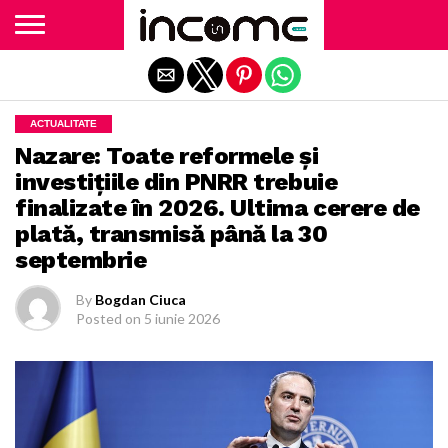
Exit mobile version
ACTUALITATE
Nazare: Toate reformele și
investițiile din PNRR trebuie
finalizate în 2026. Ultima cerere de
plată, transmisă până la 30
septembrie
By
Bogdan Ciuca
Posted on
5 iunie 2026