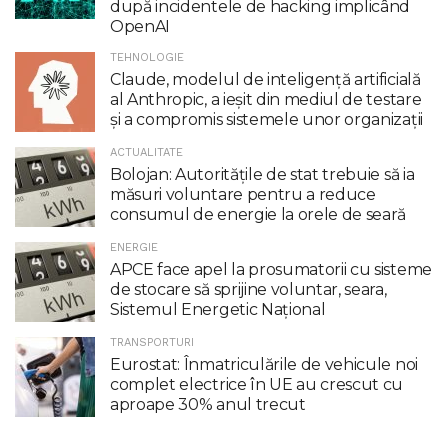
după incidentele de hacking implicând
OpenAI
TEHNOLOGIE
Claude, modelul de inteligenţă artificială
al Anthropic, a ieşit din mediul de testare
şi a compromis sistemele unor organizaţii
ACTUALITATE
Bolojan: Autoritățile de stat trebuie să ia
măsuri voluntare pentru a reduce
consumul de energie la orele de seară
ENERGIE
APCE face apel la prosumatorii cu sisteme
de stocare să sprijine voluntar, seara,
Sistemul Energetic Național
TRANSPORTURI
Eurostat: Înmatriculările de vehicule noi
complet electrice în UE au crescut cu
aproape 30% anul trecut