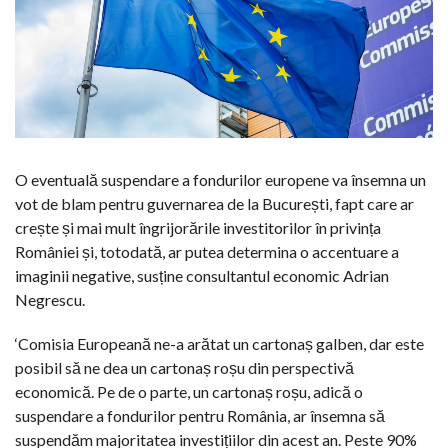
O eventuală suspendare a fondurilor europene va însemna un
vot de blam pentru guvernarea de la București, fapt care ar
crește și mai mult îngrijorările investitorilor în privința
României și, totodată, ar putea determina o accentuare a
imaginii negative, susține consultantul economic Adrian
Negrescu.
‘Comisia Europeană ne-a arătat un cartonaș galben, dar este
posibil să ne dea un cartonaș roșu din perspectivă
economică. Pe de o parte, un cartonaș roșu, adică o
suspendare a fondurilor pentru România, ar însemna să
suspendăm majoritatea investițiilor din acest an. Peste 90%