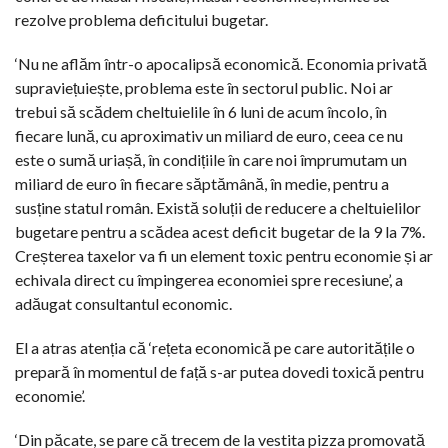
rezolve problema deficitului bugetar.
‘Nu ne aflăm într-o apocalipsă economică. Economia privată
supraviețuiește, problema este în sectorul public. Noi ar
trebui să scădem cheltuielile în 6 luni de acum încolo, în
fiecare lună, cu aproximativ un miliard de euro, ceea ce nu
este o sumă uriașă, în condițiile în care noi împrumutam un
miliard de euro în fiecare săptămână, în medie, pentru a
susține statul român. Există soluții de reducere a cheltuielilor
bugetare pentru a scădea acest deficit bugetar de la 9 la 7%.
Creșterea taxelor va fi un element toxic pentru economie și ar
echivala direct cu împingerea economiei spre recesiune’, a
adăugat consultantul economic.
El a atras atenția că ‘rețeta economică pe care autoritățile o
prepară în momentul de față s-ar putea dovedi toxică pentru
economie’.
‘Din păcate, se pare că trecem de la vestita pizza promovată