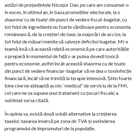
astăzi de președintele Nicușor Dan, pe care am consumat-o
în exces, în ultimul an, în baza promoțiilor electorale, la o
shaorma ‘cu de toate’ din punct de vedere fiscal-bugetar, cu
tot felul de ingrediente nu foarte sănătoase pentru economia
românească, de la creșteri de taxe, la majorări de accize, la
tot felul de măsuri menite să salveze deficitul bugetar. Mi-e
teamă însă că această rețetă economică pe care autoritățile
o prepară în momentul de față s-ar putea dovedi toxică
pentru economie, astfel încât această shaorma cu de toate
din punct de vedere financiar-bugetar să ne dea o toxiinfecție
financiară, încât să ne trimită la terapie intensivă. Știm foarte
bine cine ne așteaptă acolo: ‘medicul” de serviciu de la FMI,
cel care ne va supune unui tratament cu șocuri fiscale’, a
subliniat sursa citată.
În opinia sa, există două soluții alternative la creșterea
taxelor, taxarea inversă pe zona de TVA și extinderea
programului de împrumuturi de la populație.