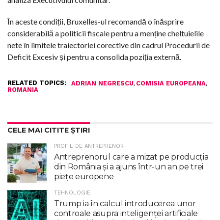
În aceste condiții, Bruxelles-ul recomandă o înăsprire
considerabilă a politicii fiscale pentru a menține cheltuielile
nete în limitele traiectoriei corective din cadrul Procedurii de
Deficit Excesiv și pentru a consolida poziția externă.
RELATED TOPICS:
,
,
ADRIAN NEGRESCU
COMISIA EUROPEANA
ROMANIA
CELE MAI CITITE ȘTIRI
PROFIL DE ANTREPRENOR
Antreprenorul care a mizat pe producția
din România și a ajuns într-un an pe trei
piețe europene
TEHNOLOGIE
Trump ia în calcul introducerea unor
controale asupra inteligenţei artificiale