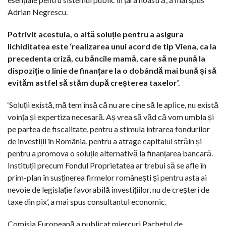
Adrian Negrescu.
Potrivit acestuia, o altă soluție pentru a asigura
lichiditatea este ‘realizarea unui acord de tip Viena, ca la
precedenta criză, cu băncile mamă, care să ne pună la
dispoziție o linie de finanțare la o dobândă mai bună și să
evităm astfel să stăm după creșterea taxelor’.
‘Soluții există, mă tem însă că nu are cine să le aplice, nu există
voința și expertiza necesară. Aș vrea să văd că vom umbla și
pe partea de fiscalitate, pentru a stimula intrarea fondurilor
de investiții în România, pentru a atrage capitalul străin și
pentru a promova o soluție alternativă la finanțarea bancară.
Instituții precum Fondul Proprietatea ar trebui să se afle în
prim-plan în susținerea firmelor românești și pentru asta ai
nevoie de legislație favorabilă investițiilor, nu de creșteri de
taxe din pix’, a mai spus consultantul economic.
Comisia Europeană a publicat miercuri Pachetul de