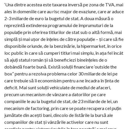
‘Una dintre acestea este taxarea inversă pe zona de TVA, mai
ales în domeniile care au risc major de evaziune, care ar aduce
2-3 miliarde de euro la bugetul de stat. A doua măsură o
reprezintă extinderea programului de împrumuturi de la
populație prin oferirea titlurilor de stat sub o altă formă, mai
simplă și mai ușor de înțeles de către populație – și care să fie
disponibile oriunde, de la benzinărie, la hipermarket, în orice
loc public în care să cumperi titluri mai simplu, în așa fel încât
să ajuți statul român și să beneficiezi bineînțeles de o
dobândă foarte bună. Există soluții financiare ‘outside the
box” pentru a rezolva problema celor 30 miliarde de lei pe
care trebuie să îi economisim pentru a ne încadra în ținta de
deficit. Mai sunt soluții vehiculate de mediul de afaceri,
precum un mecanism de vânzare a datoriilor pe care
companiile le au la bugetul de stat, de 23 miliarde de lei, un
mecanism de factoring, prin care se poate recupera cel puțin
jumătate din acești bani, dincolo de listările la bursă ale
companiilor de stat și vânzările activelor care nu sunt
esențiale pentru sistemul public în țara noastră’, a mai spus