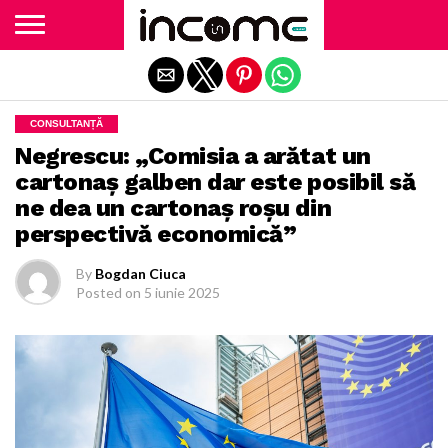
Exit mobile version
CONSULTANȚĂ
Negrescu: „Comisia a arătat un
cartonaș galben dar este posibil să
ne dea un cartonaș roșu din
perspectivă economică”
By
Bogdan Ciuca
Posted on
5 iunie 2025