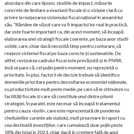
abordare din care lipsesc studiile de impact, măsurile
concrete de limitare a evaziunii fiscale și o viziune clară cu
privire la reașezarea sistemului fiscal național în ansamblul
său. “Rămâne de văzut care va fi impactul lor real în practică,
dar este foarte important ca, din acest moment, să înceapă
elaborarea unei strategii fiscale coerente, pe baza unor studii
solide, care, chiar dacă necesită timp pentru conturare, să
reașeze sistemul fiscal pe baza corecte și sustenabile. De
altfel, revizuirea cadrului fiscal este prevăzută și în PNRR,
însă se pare că, cel puțin pentru moment, nu reprezintă o
prioritate. În plus, factorii de decizie trebuie să identifice
domeniile prioritare pentru dezvoltarea economiei naționale,
cu productivitate mult peste medie, pe care să le stimuleze cu
facilități fiscale și care să constituie unul dintre pilonii
strategiei. În paralel, este necesar să înceapă tratamentul
pentru cauza «bolii», care este reprezentată de ponderea
cheltuielilor curente ale statului, mult prea mare în raport cu
cea destinată investițiilor, care cumulează doar puțin peste
18% din total în 2023, chiar dacă în creștere față de anul