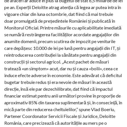
de afaceri ar aduce în plus la bugetul de stat 6,5 miliarde de lei
pe an. Experții Deloitte atrag atenția că legea ar putea intra în
vigoare chiar din luna octombrie, dat fiind că mai trebuie
doar promulgată de președintele României și publicată în
Monitorul Oficial. Printre măsurile cu aplicabilitate imediată
se numără restrângerea facilităților acordate angajaților din
anumite domenii, precum scutirea de impozit pe veniturile
care depășesc 10.000 de lei pe lună pentru angajații din IT, și
reintroducerea contribuției la sănătate pentru angajații din
construcții și sectorul agricol. „Acest pachet de măsuri
tratează «un simptom» acut, dar nu și cauza «bolii», ceea ce
induce efecte adverse în economie. Este adevărat că deficitul
bugetar trebuie redus și era nevoie de măsuri în această
direcție, însă ele par dezechilibrate, dat fiind că impactul
financiar estimat pentru anii următori provine în proporție de
aproximativ 85% din taxarea suplimentară și, în consecință, în
mică parte din reducerea cheltuielilor,” spune Vlad Boeriu,
Partener Coordonator Servicii Fiscale și Juridice, Deloitte
România, care precizează că autoritățile au mers pe o