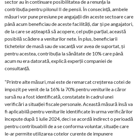
sector au în continuare posibilitatea de a renunța la
contribuția pentru pilonul II de pensii. În consecință, ambele
măsuri vor pune presiune pe angajații din aceste sectoare care
până acum beneficiau de aceste facilități, dar și pe angajatori,
de la care se așteaptă să acopere, cel puțin parțial, această
posibilă scădere a veniturilor nete. În plus, beneficiarii
tichetelor de masă sau de vacanță vor avea de suportat, și
pentru acestea, contribuția la sănătate de 10% care până
acum nu era datorată, explică experții companiei de
consultanță.
“Printre alte măsuri, mai este de remarcat creșterea cotei de
impozit pe venit de la 16% la 70% pentru veniturile a căror
sursă nu a fost identificată, constatate în cadrul unei
verificări a situației fiscale personale. Această măsură însă va
fi aplicabilă pentru veniturile identificate în urma verificărilor
începute după 1 iulie 2024, deci se acordă indirect o perioadă
pentru contribuabili de a se conforma voluntar, situație care
le-ar permite utilizarea cotelor curente de impunere