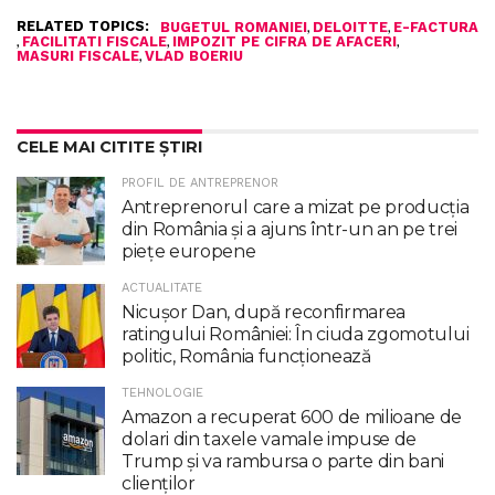
RELATED TOPICS:
,
,
BUGETUL ROMANIEI
DELOITTE
E-FACTURA
,
,
,
FACILITATI FISCALE
IMPOZIT PE CIFRA DE AFACERI
,
MASURI FISCALE
VLAD BOERIU
CELE MAI CITITE ȘTIRI
PROFIL DE ANTREPRENOR
Antreprenorul care a mizat pe producția
din România și a ajuns într-un an pe trei
piețe europene
ACTUALITATE
Nicuşor Dan, după reconfirmarea
ratingului României: În ciuda zgomotului
politic, România funcţionează
TEHNOLOGIE
Amazon a recuperat 600 de milioane de
dolari din taxele vamale impuse de
Trump şi va rambursa o parte din bani
clienţilor