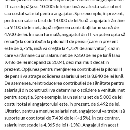
IT care depășesc 10.000 de lei pe lună va afecta salariul net
sau costul salarial pentru angajator. Spre exemplu, în prezent,
pentru un salariu brut de 14.000 de lei/lună, angajatul rămâne
cu 9.100 de lei net, după reținerea contribuțiilor în sumă de
4.900 de lei. În noua formulă, angajatul din IT va putea opta să
renunțe la contribuția la pilonul II de pensii (care în prezent
este de 3,75%, însă va crește la 4,75% de anul viitor), caz în
care va rămâne cu un salariu net de 9.350 de lei pe lună (sau
9.486 de lei începând cu 2024), deci mai mult decât în
prezent. Opțiunea pentru menținerea contribuției la pilonul II
de pensii va atrage scăderea salariului net la 8.840 de lei lună.
De asemenea, reintroducerea contribuției de sănătate pentru
salariații din construcții va determina o scădere a venitului net
pentru aceștia. Spre exemplu, la un salariu net de 5.000 de lei,
costul total al angajatorului este, în prezent, de 6.492 de lei.
Ulterior, pentru a menține salariul net, angajatorul va trebui să
suporte un cost total de 7.436 de lei (+15%). În caz contrar,
salariul net scade la 4.365 de lei (-13%). Angajații din acest