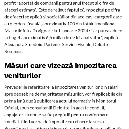
profit raportat de companii pentru anul trecut și cifra de
afaceri estimată. Este de reținut faptul că impozitul pe cifra
de afaceri se aplică și societăților din aceleași categorii care
au pierdere fiscală, aproximativ 100 din totalul menționat.
Măsurile intră în vigoare la 1 ianuarie 2024 și ar putea aduce
la buget aproximativ 6,5 miliarde de lei anul viitor”, explică
Alexandra Smedoiu, Partener Servicii Fiscale, Deloitte
România.
Măsuri care vizează impozitarea
veniturilor
Prevederile referitoare la impozitarea veniturilor din salarii,
spre deosebire de majoritatea măsurilor, vor fi aplicabile din
prima lună după publicarea actului normativ în Monitorul
Oficial, spun consultanții Deloitte. În aceste condiții,
angajatorii trebuie să fie pregătiți pentru conformare
imediat, fiind vorba de impozite cu reținere la sursă.
Renunțarea la scutirea de impozit pe veniturile angajaților din