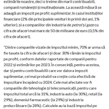
estimările noastre, deci o treime din marii contribuabili,
companii românești și multinaționale. La această măsură se
adaugă un impozit pe profit
suplimentar
, în cazul instituțiilor
financiare (2% din principalele venituri în primii doi ani, 1%
ulterior), și a companiilor din industria de
petrol și gaze
cu
cifra de afaceri mai mare de 50 de milioane de euro
(0,5% din
cifra de afaceri)
.
“Dintre companiile vizate de impozitul minim, 70% ar urma să
fie taxate la cifra de afaceri și doar 30% rămân la impozitul
pe profit, conform datelor raportate de companii pentru
2022 și estimărilor pe 2023. În consecință, pentru acestea,
dar și pentru contribuabilii care vor datora impozit
suplimentar, cel mai probabil va crește cota efectivă de
impozitare începând cu 2024. Cele mai afectate vor fi
companiile din tehnologie și telecomunicații, pentru care
impozitul total urcă la 31%, industria auto (la 30%), retail (la
29%), domeniul farmaceutic (la 29%) și industria
prelucrătoare (la 28%). Calculele au la bază impozitul pe