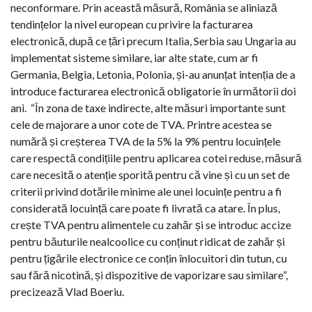
neconformare. Prin această măsură, România se aliniază
tendințelor la nivel european cu privire la facturarea
electronică, după ce țări precum Italia, Serbia sau Ungaria au
implementat sisteme similare, iar alte state, cum ar fi
Germania, Belgia, Letonia, Polonia, și-au anunțat intenția de a
introduce facturarea electronică obligatorie în următorii doi
ani. “În zona de taxe indirecte, alte măsuri importante sunt
cele de majorare a unor cote de TVA. Printre acestea se
numără și creșterea TVA de la 5% la 9% pentru locuințele
care respectă condițiile pentru aplicarea cotei reduse, măsură
care necesită o atenție sporită pentru că vine și cu un set de
criterii privind dotările minime ale unei locuințe pentru a fi
considerată locuință care poate fi livrată ca atare. În plus,
crește TVA pentru alimentele cu zahăr și se introduc accize
pentru băuturile nealcoolice cu conținut ridicat de zahăr și
pentru țigările electronice ce conțin înlocuitori din tutun, cu
sau fără nicotină, și dispozitive de vaporizare sau similare”,
precizează Vlad Boeriu.