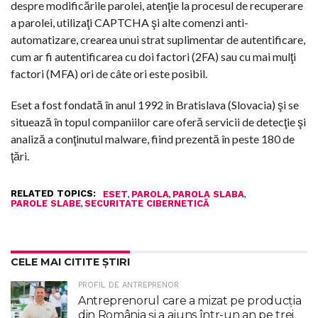
despre modificările parolei, atenţie la procesul de recuperare
a parolei, utilizaţi CAPTCHA şi alte comenzi anti-
automatizare, crearea unui strat suplimentar de autentificare,
cum ar fi autentificarea cu doi factori (2FA) sau cu mai mulţi
factori (MFA) ori de câte ori este posibil.
Eset a fost fondată în anul 1992 în Bratislava (Slovacia) şi se
situează în topul companiilor care oferă servicii de detecţie şi
analiză a conţinutul malware, fiind prezentă în peste 180 de
ţări.
RELATED TOPICS:
,
,
,
ESET
PAROLA
PAROLA SLABA
,
PAROLE SLABE
SECURITATE CIBERNETICĂ
CELE MAI CITITE ȘTIRI
PROFIL DE ANTREPRENOR
Antreprenorul care a mizat pe producția
din România și a ajuns într-un an pe trei