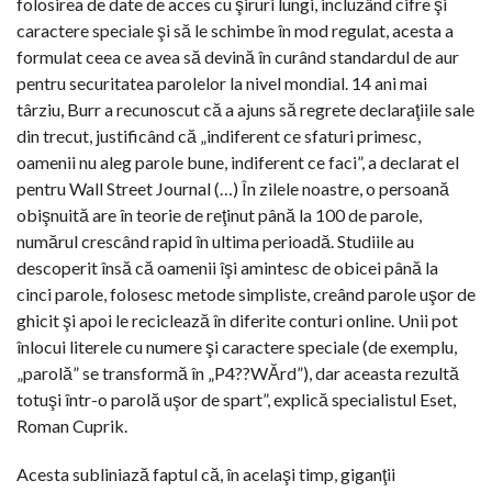
folosirea de date de acces cu şiruri lungi, incluzând cifre şi
caractere speciale şi să le schimbe în mod regulat, acesta a
formulat ceea ce avea să devină în curând standardul de aur
pentru securitatea parolelor la nivel mondial. 14 ani mai
târziu, Burr a recunoscut că a ajuns să regrete declaraţiile sale
din trecut, justificând că „indiferent ce sfaturi primesc,
oamenii nu aleg parole bune, indiferent ce faci”, a declarat el
pentru Wall Street Journal (…) În zilele noastre, o persoană
obişnuită are în teorie de reţinut până la 100 de parole,
numărul crescând rapid în ultima perioadă. Studiile au
descoperit însă că oamenii îşi amintesc de obicei până la
cinci parole, folosesc metode simpliste, creând parole uşor de
ghicit şi apoi le reciclează în diferite conturi online. Unii pot
înlocui literele cu numere şi caractere speciale (de exemplu,
„parolă” se transformă în „P4??WĂrd”), dar aceasta rezultă
totuşi într-o parolă uşor de spart”, explică specialistul Eset,
Roman Cuprik.
Acesta subliniază faptul că, în acelaşi timp, giganţii