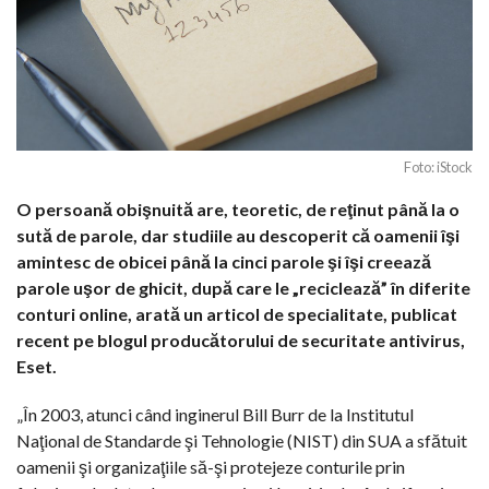
Foto: iStock
O persoană obişnuită are, teoretic, de reţinut până la o
sută de parole, dar studiile au descoperit că oamenii îşi
amintesc de obicei până la cinci parole şi îşi creează
parole uşor de ghicit, după care le „reciclează” în diferite
conturi online, arată un articol de specialitate, publicat
recent pe blogul producătorului de securitate antivirus,
Eset.
„În 2003, atunci când inginerul Bill Burr de la Institutul
Naţional de Standarde şi Tehnologie (NIST) din SUA a sfătuit
oamenii şi organizaţiile să-şi protejeze conturile prin