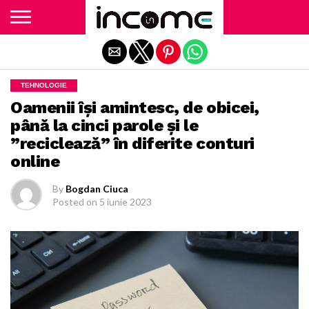
Exit mobile version
TEHNOLOGIE
Oamenii îşi amintesc, de obicei,
până la cinci parole şi le
”reciclează” în diferite conturi
online
By
Bogdan Ciuca
Posted on
5 iunie 2023