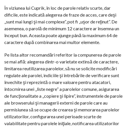
În viziunea lui Cuprik, în loc de parole relativ scurte, dar
dificile, este indicată alegerea de fraze de acces, care deşi
„sunt mai lungi şi mai complexe”, pot fi „uşor de reţinut”. De
asemenea, o parolă de minimum 12 caractere ar însemna un
început bun. Aceasta poate ajunge până la maximum 64 de
caractere după combinarea mai multor elemente.
Pe lista altor recomandări referitor la compunerea de parole
se mai află: alegerea dintr-o varietate extinsă de caractere,
limitarea reutilizarea parolelor, să nu se solicite modificări
regulate ale parolei, indiciile şi întrebările de verificare sunt
învechite şi reprezintă o mare valoare pentru atacatori,
întocmirea unei „liste negre” a parolelor comune, asigurarea
de funcţionalitate a „copiere şi lipire”, instrumentele de parole
ale browserului şi managerii externi de parole care au
permisiunea să se ocupe de crearea şi memorarea parolelor
utilizatorilor, configurarea unei perioade scurte de
valabilitate pentru parolele iniţiale, notificarea utilizatorilor