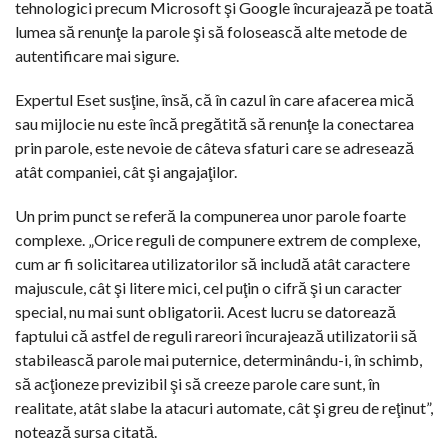
tehnologici precum Microsoft şi Google încurajează pe toată
lumea să renunţe la parole şi să folosească alte metode de
autentificare mai sigure.
Expertul Eset susţine, însă, că în cazul în care afacerea mică
sau mijlocie nu este încă pregătită să renunţe la conectarea
prin parole, este nevoie de câteva sfaturi care se adresează
atât companiei, cât şi angajaţilor.
Un prim punct se referă la compunerea unor parole foarte
complexe. „Orice reguli de compunere extrem de complexe,
cum ar fi solicitarea utilizatorilor să includă atât caractere
majuscule, cât şi litere mici, cel puţin o cifră şi un caracter
special, nu mai sunt obligatorii. Acest lucru se datorează
faptului că astfel de reguli rareori încurajează utilizatorii să
stabilească parole mai puternice, determinându-i, în schimb,
să acţioneze previzibil şi să creeze parole care sunt, în
realitate, atât slabe la atacuri automate, cât şi greu de reţinut”,
notează sursa citată.