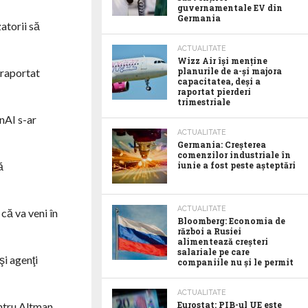
guvernamentale EV din
Germania
atorii să
ACTUALITATE
Wizz Air își menține
planurile de a-și majora
 raportat
capacitatea, deși a
raportat pierderi
trimestriale
nAI s-ar
ACTUALITATE
Germania: Creșterea
comenzilor industriale în
ă
iunie a fost peste așteptări
ACTUALITATE
că va veni în
Bloomberg: Economia de
război a Rusiei
alimentează creșteri
salariale pe care
şi agenţi
companiile nu și le permit
ACTUALITATE
Eurostat: PIB-ul UE este
ntru Altman,