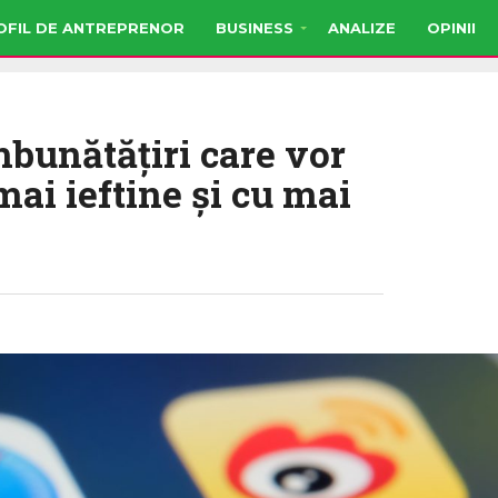
OFIL DE ANTREPRENOR
BUSINESS
ANALIZE
OPINII
bunătăţiri care vor
mai ieftine şi cu mai