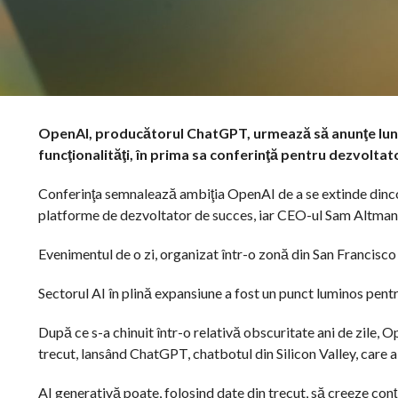
OpenAI, producătorul ChatGPT, urmează să anunţe luni î
funcţionalităţi, în prima sa conferinţă pentru dezvoltat
Conferinţa semnalează ambiţia OpenAI de a se extinde dincol
platforme de dezvoltator de succes, iar CEO-ul Sam Altman i-
Evenimentul de o zi, organizat într-o zonă din San Francisco
Sectorul AI în plină expansiune a fost un punct luminos pent
După ce s-a chinuit într-o relativă obscuritate ani de zile, O
trecut, lansând ChatGPT, chatbotul din Silicon Valley, care a
AI generativă poate, folosind date din trecut, să creeze conţ