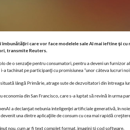
mbunătăţiri care vor face modelele sale AI mai ieftine şi cu
ori, transmite Reuters.
o de o senzaţie pentru consumatori, pentru a deveni un furnizor al
a tachinat pe participanţi cu promisiunea ”unor câteva lucruri noi
 situată lângă Primărie, atrage sute de dezvoltatori din întreaga lu
ru economia din San Francisco, care s-a luptat să revină în urma pa
penAI a declanşat nebunia inteligenţei artificiale generativă, în no
 devenit una dintre aplicaţiile de consum cu cea mai rapidă creştere
inut nou, cum ar fi text complet format, imagini şi cod software.