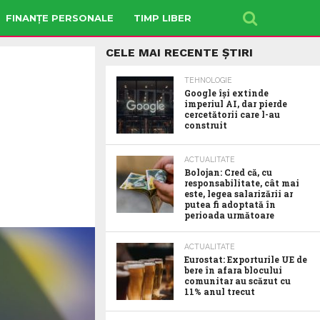
FINANȚE PERSONALE
TIMP LIBER
CELE MAI RECENTE ȘTIRI
TEHNOLOGIE
Google îşi extinde
imperiul AI, dar pierde
cercetătorii care l-au
construit
ACTUALITATE
Bolojan: Cred că, cu
responsabilitate, cât mai
este, legea salarizării ar
putea fi adoptată în
perioada următoare
ACTUALITATE
Eurostat: Exporturile UE de
bere în afara blocului
comunitar au scăzut cu
11% anul trecut