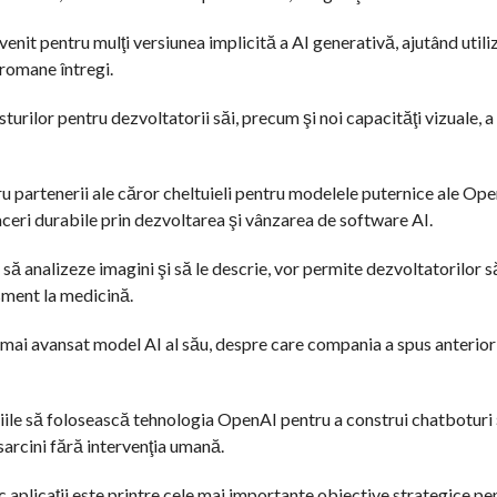
enit pentru mulţi versiunea implicită a AI generativă, ajutând utiliz
 romane întregi.
urilor pentru dezvoltatorii săi, precum şi noi capacităţi vizuale, a
partenerii ale căror cheltuieli pentru modelele puternice ale Ope
ceri durabile prin dezvoltarea şi vânzarea de software AI.
să analizeze imagini şi să le descrie, vor permite dezvoltatorilor s
isment la medicină.
l mai avansat model AI al său, despre care compania a spus anterior 
ile să folosească tehnologia OpenAI pentru a construi chatboturi 
 sarcini fără intervenţia umană.
 aplicaţii este printre cele mai importante obiective strategice pe