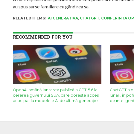
au spus surse familiare cu gândirea sa.
RELATED ITEMS:
AI GENERATIVA
,
CHATGPT
,
CONFERINTA OP
RECOMMENDED FOR YOU
OpenAI amână lansarea publică a GPT-5.6 la
ChatGPT a dep
cererea guvernului SUA, care doreşte acces
lunari, în pof
anticipat la modelele AI de ultimă generaţie
de inteligenţ