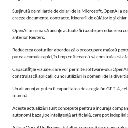
Susţinută de miliarde de dolari de la Microsoft, OpenAI a dev
creeze documente, contracte, itinerarii de călătorie şi chiar
OpenAI ar urma să anunţe actualizări axate pe reducerea cost
anterior Reuters.
Reducerea costurilor abordează o preocupare majoră pentru 
putea acumula rapid, în timp ce încearcă să construiască afa
Capacităţile vizuale, care vor permite software-ului OpenAI 
construiască aplicaţii cu noi utilizări în domenii de la divert
Un alt anunţ ar putea fi capacitatea de a regla fin GPT-4, ce
toamnă.
Aceste actualizări sunt concepute pentru a încuraja compani
autonomi bazaţi pe inteligenţă artificială, care pot îndeplini
A face OpenAI indispensabil altor companii care construiesc