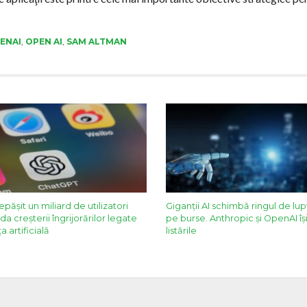
ENAI
,
OPEN AI
,
SAM ALTMAN
ăşit un miliard de utilizatori
Giganții AI schimbă ringul de lupt
ida creşterii îngrijorărilor legate
pe burse. Anthropic și OpenAI î
a artificială
listările