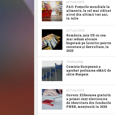
ACTUALITATE
FAO: Prețurile mondiale la
alimente, la cel mai ridicat
nivel din ultimii trei ani,
în iulie
ACTUALITATE
România, țara UE cu cea
mai redusă alocare
bugetară pe locuitor pentru
cercetare și dezvoltare, în
2025
TEHNOLOGIE
Comisia Europeană a
aprobat preluarea eMAG de
către Naspers
ACTUALITATE
Guvern: Eliberarea gratuită
a primei cărți electronice
de identitate din fondurile
PNRR, menținută în 2026