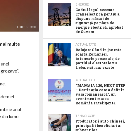
ENERGIE
Cadrul legal necesar
Transelectrica pentru a
dispune măsuri de
siguranță pe piața de
energie electrică, aprobat
FOTO: ISTOCK
de Guvern
 mai multe
ACTUALITATE
Bolojan: Când în joc este
soarta României,
interesele personale, de
partid și electorale nu
 unei
trebuie să mai existe
 grozave”.
ACTUALITATE
me.
“MAMAIA 120, NEXT STEP
– Destinația care a definit
vara românească”, un
ndemiei.
eveniment marca
România Inteligentă
iembrie anul
 din lume.
TEHNOLOGIE
Producătorii auto chinezi,
principalii beneficiari ai
subvenților