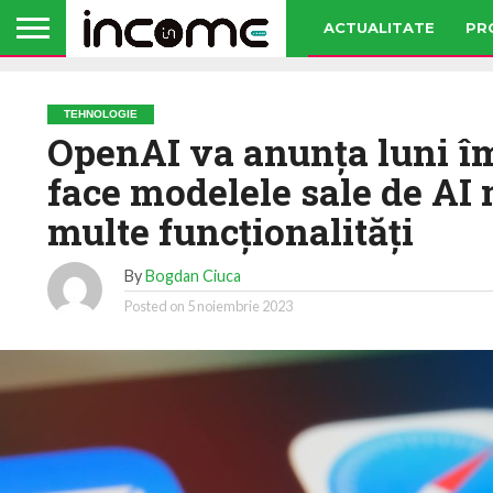
ACTUALITATE
PR
TEHNOLOGIE
OpenAI va anunţa luni îm
face modelele sale de AI 
multe funcţionalităţi
By
Bogdan Ciuca
Posted on
5 noiembrie 2023