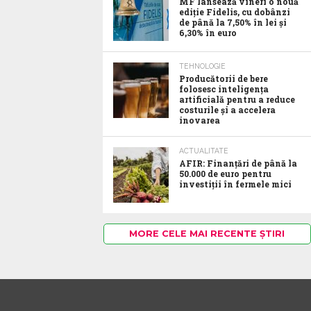
MF lansează vineri o nouă
ediție Fidelis, cu dobânzi
de până la 7,50% în lei și
6,30% în euro
TEHNOLOGIE
Producătorii de bere
folosesc inteligența
artificială pentru a reduce
costurile și a accelera
inovarea
ACTUALITATE
AFIR: Finanțări de până la
50.000 de euro pentru
investiții în fermele mici
MORE CELE MAI RECENTE ȘTIRI