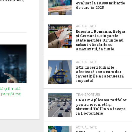
evaluat la 18.800 miliarde
de euro în 2025
ACTUALITATE
Eurostat: România, Belgia
și Germania, singurele
state membre UE unde au
scăzut vânzările cu
amănuntul, în iunie
ACTUALITATE
BCE: Incertitudinile
afectează zona euro dar
investițiile AI atenuează
impactul
ă și îl mută
și pregătesc
TRANSPORTURI
CNAIR: Aplicarea tarifelor
pentru rovinietă și
sistemul TollRo va începe
la 1 octombrie
ACTUALITATE