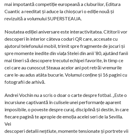
mai impotantă competiție europeană a cluburilor, Editura
Cuantic a reeditat și aduce la chioșcuri o ediție nouă și
revizuită a volumului SUPERSTEAUA.
Noutatea ediției aniversare este interactivitatea. Cititorii vor
descoperi în interior câteva coduri QR care, accesate cu
ajutorul telefonului mobil, trimit spre fragmente de jocuri și
spre momente inedite din viața Stelei din anii ‘80, ajutând fanii
mai tineri să descopere trecutul echipei favorite, în timp ce
cei care au cunoscut Steaua acelor ani pot retrăi vremurile
care le-au adus atâta bucurie. Volumul conține și 16 pagini cu
fotografii de arhivă.
Andrei Vochin nu a scris o doar o carte despre fotbal. „Este o
incursiune captivantă în culisele unei performanțe aparent
imposibile, o poveste despre curaj, disciplină și destin, în care
fiecare pagină te apropie de emoția acelei seri de la Sevilla.
Vei
descoperi detalii neștiute, momente tensionate și portrete vii