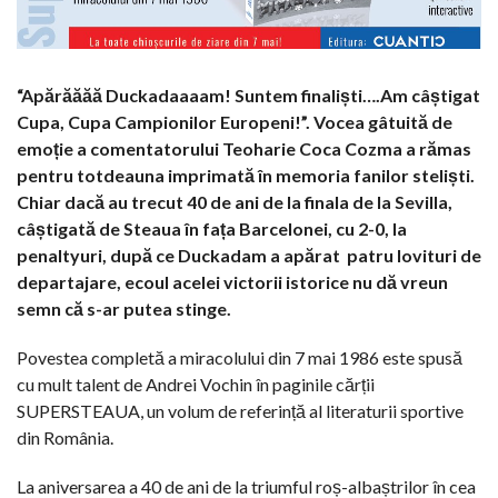
“Apărăăăă Duckadaaaam! Suntem finaliști….Am câștigat
Cupa, Cupa Campionilor Europeni!”. Vocea gâtuită de
emoție a comentatorului Teoharie Coca Cozma a rămas
pentru totdeauna imprimată în memoria fanilor steliști.
Chiar dacă au trecut 40 de ani de la finala de la Sevilla,
câștigată de Steaua în fața Barcelonei, cu 2-0, la
penaltyuri, după ce Duckadam a apărat
patru lovituri de
departajare, ecoul acelei victorii istorice nu dă vreun
semn că s-ar putea stinge.
Povestea completă a miracolului din 7 mai 1986 este spusă
cu mult talent de Andrei Vochin în paginile cărții
SUPERSTEAUA, un volum de referință al literaturii sportive
din România.
La aniversarea a 40 de ani de la triumful roș-albaștrilor în cea