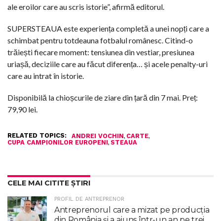
ale eroilor care au scris istorie”, afirmă editorul.
SUPERSTEAUA este experiența completă a unei nopți care a
schimbat pentru totdeauna fotbalul românesc. Citind-o
trăiești fiecare moment: tensiunea din vestiar, presiunea
uriașă, deciziile care au făcut diferența… și acele penalty-uri
care au intrat în istorie.
Disponibilă la chioșcurile de ziare din țară din 7 mai. Preț:
79,90 lei.
RELATED TOPICS:
,
,
ANDREI VOCHIN
CARTE
,
CUPA CAMPIONILOR EUROPENI
STEAUA
CELE MAI CITITE ȘTIRI
PROFIL DE ANTREPRENOR
Antreprenorul care a mizat pe producția
din România și a ajuns într-un an pe trei