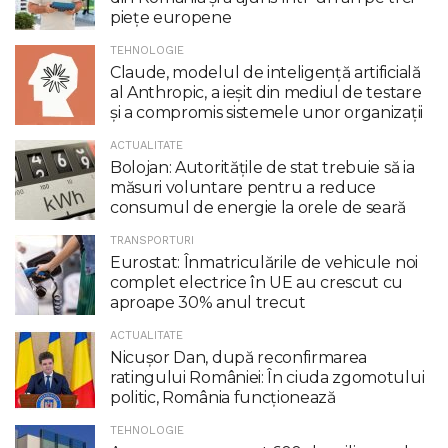
piețe europene
TEHNOLOGIE
Claude, modelul de inteligenţă artificială
al Anthropic, a ieşit din mediul de testare
şi a compromis sistemele unor organizaţii
ACTUALITATE
Bolojan: Autoritățile de stat trebuie să ia
măsuri voluntare pentru a reduce
consumul de energie la orele de seară
TRANSPORTURI
Eurostat: Înmatriculările de vehicule noi
complet electrice în UE au crescut cu
aproape 30% anul trecut
ACTUALITATE
Nicuşor Dan, după reconfirmarea
ratingului României: În ciuda zgomotului
politic, România funcţionează
TEHNOLOGIE