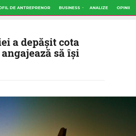
OFIL DE ANTREPRENOR
BUSINESS
ANALIZE
OPINII
ei a depăşit cota
 angajează să îşi