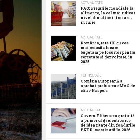
ACTUALITATE
FAO: Prețurile mondiale la
alimente, la cel mai ridicat
nivel din ultimii trei ani,
în iulie
ACTUALITATE
România, țara UE cu cea
mai redusă alocare
bugetară pe locuitor pentru
cercetare și dezvoltare, în
2025
TEHNOLOGIE
Comisia Europeană a
aprobat preluarea eMAG de
către Naspers
ACTUALITATE
Guvern: Eliberarea gratuită
a primei cărți electronice
de identitate din fondurile
PNRR, menținută în 2026