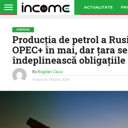
ACTUALITATE
PR
ENERGIE
Producţia de petrol a Rusi
OPEC+ în mai, dar ţara se
îndeplinească obligaţiile
By
Bogdan Ciuca
Posted on
14 iunie 2024