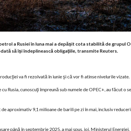
 petrol a Rusiei în luna mai a depăşit cota stabilită de grupul 
ată să îşi îndeplinească obligaţiile, transmite Reuters.
cţiei va fi rezolvată în iunie şi că vor fi atinse nivelurile vizate.
unte cu Rusia, cunoscuţi împreună sub numele de OPEC+, au făcut o se
e aproximativ 9,1 milioane de barili pe zi în mai, inclusiv reduceri
are până în septembrie 2025, a mai spus, joi, Ministerul Energiei.