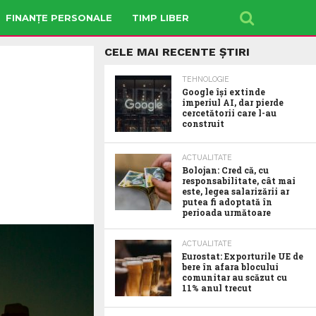
FINANȚE PERSONALE
TIMP LIBER
CELE MAI RECENTE ȘTIRI
TEHNOLOGIE
Google îşi extinde
imperiul AI, dar pierde
cercetătorii care l-au
construit
ACTUALITATE
Bolojan: Cred că, cu
responsabilitate, cât mai
este, legea salarizării ar
putea fi adoptată în
perioada următoare
ACTUALITATE
Eurostat: Exporturile UE de
bere în afara blocului
comunitar au scăzut cu
11% anul trecut