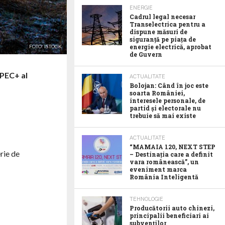
ENERGIE
Cadrul legal necesar
Transelectrica pentru a
dispune măsuri de
siguranță pe piața de
energie electrică, aprobat
FOTO: ISTOCK
de Guvern
OPEC+ al
ACTUALITATE
Bolojan: Când în joc este
soarta României,
interesele personale, de
partid și electorale nu
trebuie să mai existe
ACTUALITATE
“MAMAIA 120, NEXT STEP
rie de
– Destinația care a definit
vara românească”, un
eveniment marca
România Inteligentă
TEHNOLOGIE
Producătorii auto chinezi,
principalii beneficiari ai
subvenților