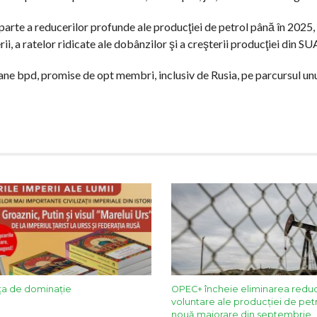
arte a reducerilor profunde ale producţiei de petrol până în 2025
rii, a ratelor ridicate ale dobânzilor şi a creşterii producţiei din SU
ne bpd, promise de opt membri, inclusiv de Rusia, pe parcursul unu
ința de dominație
OPEC+ încheie eliminarea reduc
voluntare ale producţiei de petr
nouă majorare din septembrie