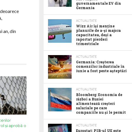
guvernamentale EV din
Germania
, deoarece
A.
ACTUALITATE
Wizz Air își menține
planurile de a-și majora
i an, din
capacitatea, deși a
raportat pierderi
trimestriale
ACTUALITATE
Germania: Creșterea
comenzilor industriale în
iunie a fost peste așteptări
ACTUALITATE
Bloomberg: Economia de
război a Rusiei
alimentează creșteri
salariale pe care
companiile nu și le permit
erilor
ol şi aprobă o
ACTUALITATE
Eurostat: PIB-ul UE este