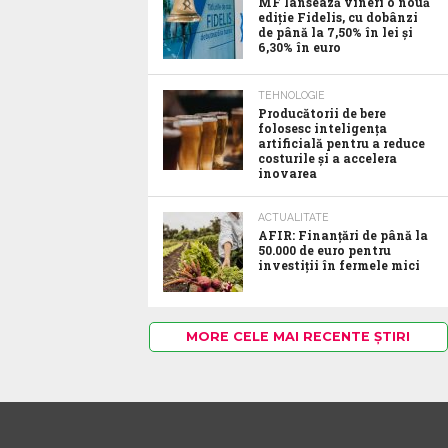
MF lansează vineri o nouă
ediție Fidelis, cu dobânzi
de până la 7,50% în lei și
6,30% în euro
TEHNOLOGIE
Producătorii de bere
folosesc inteligența
artificială pentru a reduce
costurile și a accelera
inovarea
ACTUALITATE
AFIR: Finanțări de până la
50.000 de euro pentru
investiții în fermele mici
MORE CELE MAI RECENTE ȘTIRI