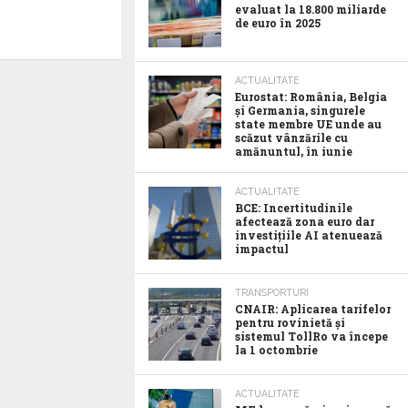
evaluat la 18.800 miliarde
de euro în 2025
ACTUALITATE
Eurostat: România, Belgia
și Germania, singurele
state membre UE unde au
scăzut vânzările cu
amănuntul, în iunie
ACTUALITATE
BCE: Incertitudinile
afectează zona euro dar
investițiile AI atenuează
impactul
TRANSPORTURI
CNAIR: Aplicarea tarifelor
pentru rovinietă și
sistemul TollRo va începe
la 1 octombrie
ACTUALITATE