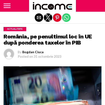
Exit mobile version
ACTUALITATE
România, pe penultimul loc în UE
după ponderea taxelor în PIB
By
Bogdan Ciuca
Posted on
31 octombrie 2023