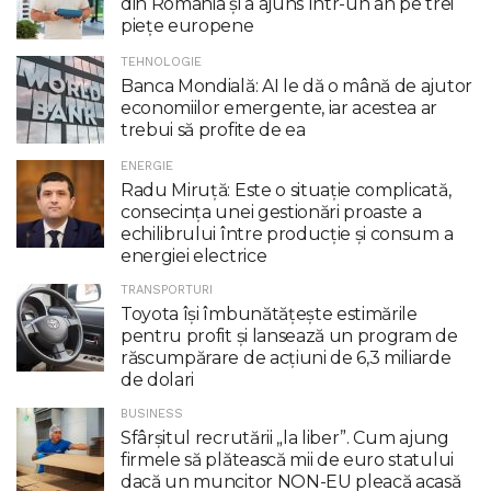
din România și a ajuns într-un an pe trei
piețe europene
TEHNOLOGIE
Banca Mondială: AI le dă o mână de ajutor
economiilor emergente, iar acestea ar
trebui să profite de ea
ENERGIE
Radu Miruţă: Este o situaţie complicată,
consecinţa unei gestionări proaste a
echilibrului între producţie şi consum a
energiei electrice
TRANSPORTURI
Toyota îşi îmbunătăţeşte estimările
pentru profit şi lansează un program de
răscumpărare de acţiuni de 6,3 miliarde
de dolari
BUSINESS
Sfârșitul recrutării „la liber”. Cum ajung
firmele să plătească mii de euro statului
dacă un muncitor NON-EU pleacă acasă