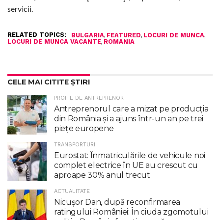
servicii.
RELATED TOPICS:
,
,
,
BULGARIA
FEATURED
LOCURI DE MUNCA
,
LOCURI DE MUNCA VACANTE
ROMANIA
CELE MAI CITITE ȘTIRI
PROFIL DE ANTREPRENOR
Antreprenorul care a mizat pe producția
din România și a ajuns într-un an pe trei
piețe europene
TRANSPORTURI
Eurostat: Înmatriculările de vehicule noi
complet electrice în UE au crescut cu
aproape 30% anul trecut
ACTUALITATE
Nicuşor Dan, după reconfirmarea
ratingului României: În ciuda zgomotului