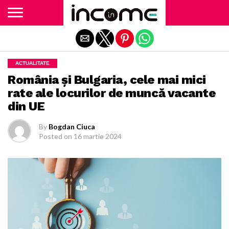
Exit mobile version
ACTUALITATE
România și Bulgaria, cele mai mici
rate ale locurilor de muncă vacante
din UE
By
Bogdan Ciuca
Posted on
16 martie 2024