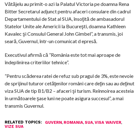
Vătăjelu au primit-o azi la Palatul Victoria pe doamna Rena
Bitter Secretarul adjunct pentru afaceri consulare din cadrul
Departamentului de Stat al SUA, însoţită de ambasadorul
Statelor Unite ale Americii la Bucureşti, doamna Kathleen
Kavalec şi Consulul General John Gimbel”, a transmis, joi
seară, Guvernul, într-un comunicat d epresă.
Executivul afirmă că ”România este tot mai aproape de
îndeplinirea criteriilor tehnice”.
”Pentru scăderea ratei de refuz sub pragul de 3%, este nevoie
de sprijinul tuturor cetăţenilor români care deţin sau au deţinut
viza SUA de tip B1/B2 – afaceri şi turism. Reînnoirea acesteia
în următoarele şase luni ne poate asigura succesul”, a mai
transmis Guvernul.
RELATED TOPICS:
,
,
,
,
GUVERN
ROMANIA
SUA
VISA WAIVER
VIZE SUA