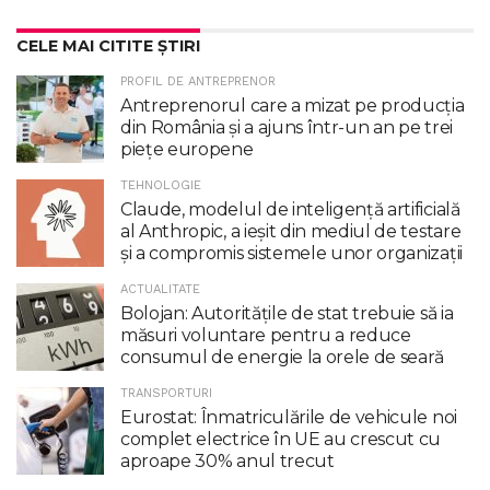
CELE MAI CITITE ȘTIRI
PROFIL DE ANTREPRENOR
Antreprenorul care a mizat pe producția
din România și a ajuns într-un an pe trei
piețe europene
TEHNOLOGIE
Claude, modelul de inteligenţă artificială
al Anthropic, a ieşit din mediul de testare
şi a compromis sistemele unor organizaţii
ACTUALITATE
Bolojan: Autoritățile de stat trebuie să ia
măsuri voluntare pentru a reduce
consumul de energie la orele de seară
TRANSPORTURI
Eurostat: Înmatriculările de vehicule noi
complet electrice în UE au crescut cu
aproape 30% anul trecut