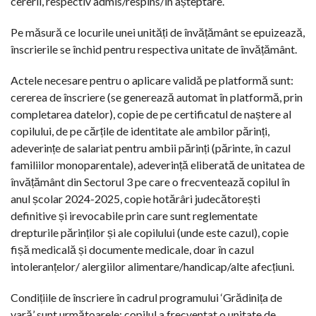
cererii, respectiv admis/respins/în așteptare.
Pe măsură ce locurile unei unități de învățământ se epuizează,
înscrierile se închid pentru respectiva unitate de învățământ.
Actele necesare pentru o aplicare validă pe platformă sunt:
cererea de înscriere (se generează automat în platformă, prin
completarea datelor), copie de pe certificatul de naștere al
copilului, de pe cărțile de identitate ale ambilor părinți,
adeverințe de salariat pentru ambii părinți (părinte, în cazul
familiilor monoparentale), adeverință eliberată de unitatea de
învățământ din Sectorul 3 pe care o frecventează copilul în
anul școlar 2024-2025, copie hotărâri judecătorești
definitive și irevocabile prin care sunt reglementate
drepturile părinților și ale copilului (unde este cazul), copie
fișă medicală și documente medicale, doar în cazul
intoleranțelor/ alergiilor alimentare/handicap/alte afecțiuni.
Condițiile de înscriere în cadrul programului ‘Grădinița de
vară’ sunt următoarele: copilul a frecventat o unitate de