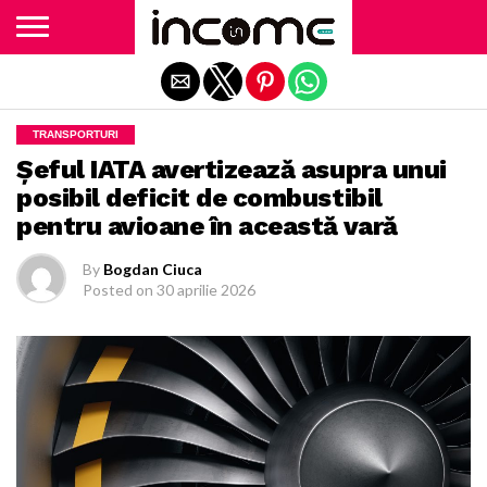
Exit mobile version
TRANSPORTURI
Șeful IATA avertizează asupra unui
posibil deficit de combustibil
pentru avioane în această vară
By
Bogdan Ciuca
Posted on
30 aprilie 2026