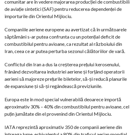
comunitar are în vedere majorarea producției de combustibili
de aviație sintetici (SAF) pentru reducerea dependenței de
importurile din Orientul Mijlociu.
Companiile aeriene europene au avertizat că în următoarele
săptămâni s-ar putea confrunta cu un potențial deficit de
combustibilul pentru avioane, ca rezultat al războiului din
Iran, ceea ce ar putea perturba sezonul călătoriilor de vară.
Conflictul din Iran a dus la creșterea prețului kerosenului,
frânând dezvoltarea industriei aeriene și forțând operatorii
aerieni să majoreze prețurile biletelor, să-și reducă planurile
de expansiune și să-și regândească previziunile.
Europa este în mod special vulnerabilă deoarece importă
aproximativ 30% – 40% din combustibilul pentru avioane, cel
puțin jumătate din el provenind din Orientul Mijlociu.
IATA reprezintă aproximativ 350 de companii aeriene din
întreaga lume, echivalentul a 80% din traficul aerian mondial.