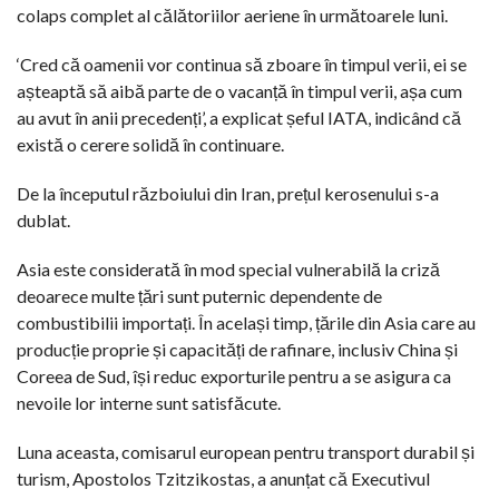
colaps complet al călătoriilor aeriene în următoarele luni.
‘Cred că oamenii vor continua să zboare în timpul verii, ei se
așteaptă să aibă parte de o vacanță în timpul verii, așa cum
au avut în anii precedenți’, a explicat șeful IATA, indicând că
există o cerere solidă în continuare.
De la începutul războiului din Iran, prețul kerosenului s-a
dublat.
Asia este considerată în mod special vulnerabilă la criză
deoarece multe țări sunt puternic dependente de
combustibilii importați. În același timp, țările din Asia care au
producție proprie și capacități de rafinare, inclusiv China și
Coreea de Sud, își reduc exporturile pentru a se asigura ca
nevoile lor interne sunt satisfăcute.
Luna aceasta, comisarul european pentru transport durabil și
turism, Apostolos Tzitzikostas, a anunțat că Executivul