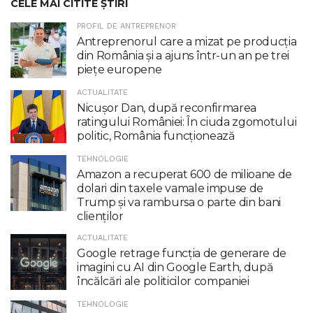
CELE MAI CITITE ȘTIRI
PROFIL DE ANTREPRENOR
Antreprenorul care a mizat pe producția
din România și a ajuns într-un an pe trei
piețe europene
ACTUALITATE
Nicuşor Dan, după reconfirmarea
ratingului României: În ciuda zgomotului
politic, România funcţionează
TEHNOLOGIE
Amazon a recuperat 600 de milioane de
dolari din taxele vamale impuse de
Trump şi va rambursa o parte din bani
clienţilor
ACTUALITATE
Google retrage funcţia de generare de
imagini cu AI din Google Earth, după
încălcări ale politicilor companiei
TEHNOLOGIE