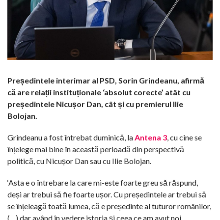
Președintele interimar al PSD, Sorin Grindeanu, afirmă
că are relații instituționale ‘absolut corecte’ atât cu
președintele Nicușor Dan, cât și cu premierul Ilie
Bolojan.
Grindeanu a fost întrebat duminică, la
Antena 3
, cu cine se
înțelege mai bine în această perioadă din perspectivă
politică, cu Nicușor Dan sau cu Ilie Bolojan.
‘Asta e o întrebare la care mi-este foarte greu să răspund,
deși ar trebui să fie foarte ușor. Cu președintele ar trebui să
se înțeleagă toată lumea, că e președinte al tuturor românilor,
(…) dar având în vedere istoria și ceea ce am avut noi