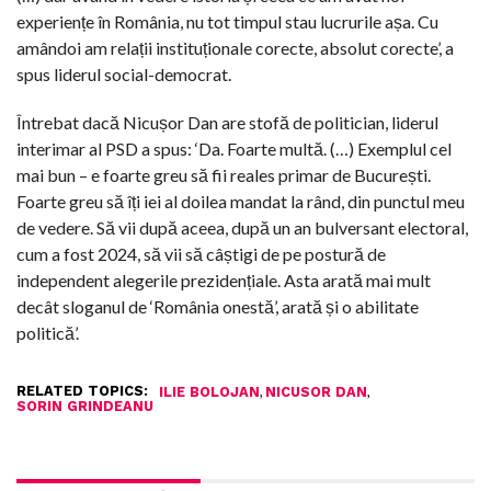
experiențe în România, nu tot timpul stau lucrurile așa. Cu
amândoi am relații instituționale corecte, absolut corecte’, a
spus liderul social-democrat.
Întrebat dacă Nicușor Dan are stofă de politician, liderul
interimar al PSD a spus: ‘Da. Foarte multă. (…) Exemplul cel
mai bun – e foarte greu să fii reales primar de București.
Foarte greu să îți iei al doilea mandat la rând, din punctul meu
de vedere. Să vii după aceea, după un an bulversant electoral,
cum a fost 2024, să vii să câștigi de pe postură de
independent alegerile prezidențiale. Asta arată mai mult
decât sloganul de ‘România onestă’, arată și o abilitate
politică’.
RELATED TOPICS:
,
,
ILIE BOLOJAN
NICUSOR DAN
SORIN GRINDEANU