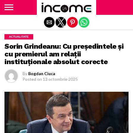
Exit mobile version
ACTUALITATE
Sorin Grindeanu: Cu președintele și
cu premierul am relații
instituționale absolut corecte
By
Bogdan Ciuca
Posted on
13 octombrie 2025