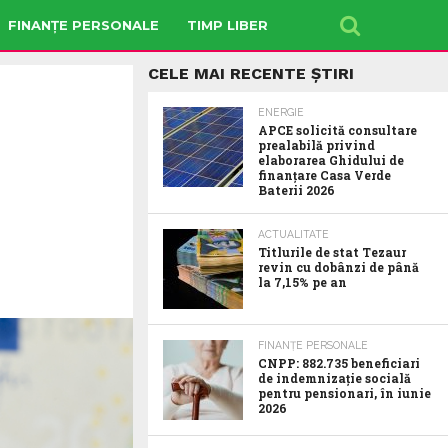
FINANȚE PERSONALE
TIMP LIBER
CELE MAI RECENTE ȘTIRI
ENERGIE
APCE solicită consultare
prealabilă privind
elaborarea Ghidului de
finanțare Casa Verde
Baterii 2026
ACTUALITATE
Titlurile de stat Tezaur
revin cu dobânzi de până
la 7,15% pe an
FINANȚE PERSONALE
CNPP: 882.735 beneficiari
de indemnizație socială
pentru pensionari, în iunie
2026