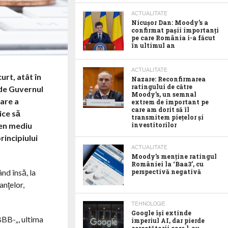
ACTUALITATE
Nicușor Dan: Moody’s a
confirmat pașii importanți
pe care România i-a făcut
în ultimul an
ACTUALITATE
urt, atât în
Nazare: Reconfirmarea
ratingului de către
 de Guvernul
Moody’s, un semnal
care a
extrem de important pe
care am dorit să îl
ice să
transmitem piețelor și
men mediu
investitorilor
rincipiului
ACTUALITATE
Moody’s menține ratingul
României la ‘Baa3’, cu
nd însă, la
perspectivă negativă
anţelor,
TEHNOLOGIE
Google îşi extinde
„BBB-„, ultima
imperiul AI, dar pierde