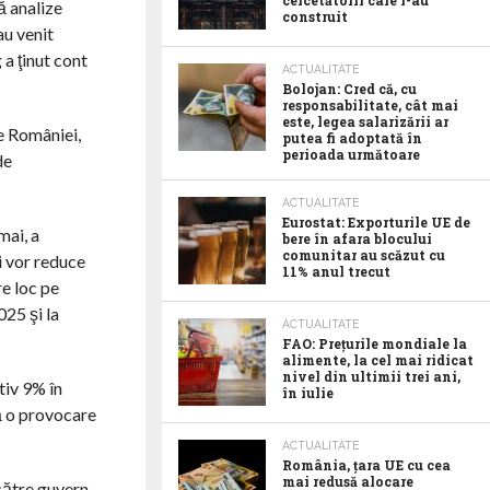
cercetătorii care l-au
ă analize
construit
au venit
 a ţinut cont
ACTUALITATE
Bolojan: Cred că, cu
responsabilitate, cât mai
este, legea salarizării ar
e României,
putea fi adoptată în
perioada următoare
de
ACTUALITATE
Eurostat: Exporturile UE de
mai, a
bere în afara blocului
comunitar au scăzut cu
i vor reduce
11% anul trecut
re loc pe
025 şi la
ACTUALITATE
FAO: Prețurile mondiale la
alimente, la cel mai ridicat
nivel din ultimii trei ani,
tiv 9% în
în iulie
tă o provocare
ACTUALITATE
România, țara UE cu cea
mai redusă alocare
către guvern