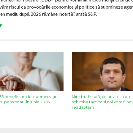
servăm riscul ca provocările economice şi politice să submineze age
rmen mediu după 2026 rămâne incertă”, arată S&P.
&P
5 beneficiari de indemnizație
Ministrul Miruță, cu privire la dron
u pensionari, în iunie 2026
schimba tactica și noi vom fi nev
readaptăm