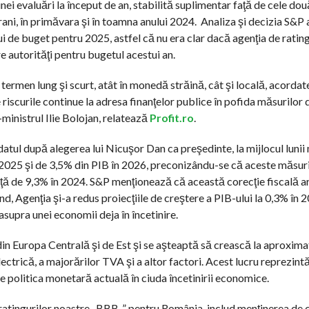
nei evaluări la început de an, stabilită suplimentar faţă de cele dou
rani, în primăvara şi în toamna anului 2024. Analiza şi decizia S&P 
i de buget pentru 2025, astfel că nu era clar dacă agenţia de rating
e autorităţi pentru bugetul acestui an.
ermen lung şi scurt, atât în monedă străină, cât şi locală, acordat
iscurile continue la adresa finanţelor publice în pofida măsurilor 
ministrul Ilie Bolojan, relatează
Profit.ro
.
tul după alegerea lui Nicuşor Dan ca preşedinte, la mijlocul lunii 
 2025 şi de 3,5% din PIB în 2026, preconizându-se că aceste măsur
 faţă de 9,3% în 2024. S&P menţionează că această corecţie fiscală a
 Agenţia şi-a redus proiecţiile de creştere a PIB-ului la 0,3% în 2
supra unei economii deja în încetinire.
 din Europa Centrală şi de Est şi se aşteaptă să crească la aproxima
electrică, a majorărilor TVA şi a altor factori. Acest lucru reprezin
 politica monetară actuală în ciuda încetinirii economice.
i ratingurilor noastre „BBB-” pentru România, includ menţinerea de 