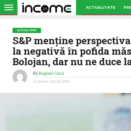
ACTUALITATE
PR
ACTUALITATE
S&P menține perspectiva
la negativă în pofida mă
Bolojan, dar nu ne duce l
By
Bogdan Ciuca
Posted on
24 iulie 2025