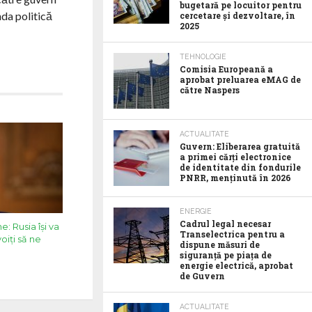
bugetară pe locuitor pentru
nda politică
cercetare și dezvoltare, în
2025
TEHNOLOGIE
Comisia Europeană a
aprobat preluarea eMAG de
către Naspers
ACTUALITATE
Guvern: Eliberarea gratuită
a primei cărți electronice
de identitate din fondurile
PNRR, menținută în 2026
ENERGIE
Cadrul legal necesar
e: Rusia își va
Transelectrica pentru a
oiți să ne
dispune măsuri de
siguranță pe piața de
energie electrică, aprobat
de Guvern
ACTUALITATE