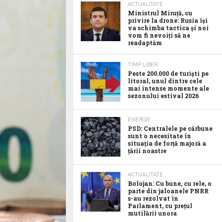
ACTUALITATE
Ministrul Miruță, cu
privire la drone: Rusia își
va schimba tactica și noi
vom fi nevoiți să ne
readaptăm
TIMP LIBER
Peste 200.000 de turiști pe
litoral, unul dintre cele
mai intense momente ale
sezonului estival 2026
ENERGIE
PSD: Centralele pe cărbune
sunt o necesitate în
situația de forță majoră a
țării noastre
ACTUALITATE
Bolojan: Cu bune, cu rele, o
parte din jaloanele PNRR
s-au rezolvat în
Parlament, cu prețul
mutilării unora