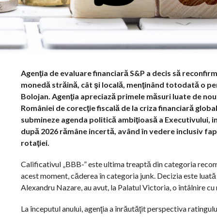
Agenţia de evaluare financiară S&P a decis să reconfirm
monedă străină, cât şi locală, menţinând totodată o p
Bolojan. Agenţia apreciază primele măsuri luate de noul
României de corecţie fiscală de la criza financiară globa
submineze agenda politică ambiţioasă a Executivului, inc
după 2026 rămâne incertă, având în vedere inclusiv fapt
rotaţiei.
Calificativul „BBB-” este ultima treaptă din categoria recom
acest moment, căderea în categoria junk. Decizia este luată du
Alexandru Nazare, au avut, la Palatul Victoria, o întâlnire c
La începutul anului, agenţia a înrăutăţit perspectiva ratingulu