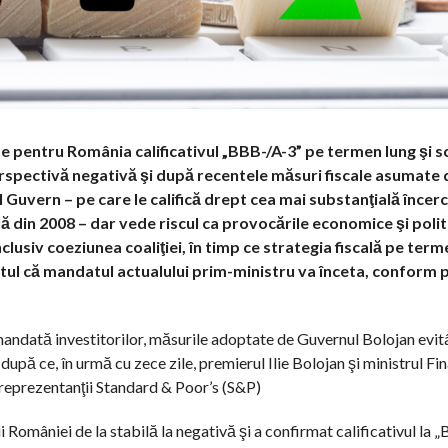
e pentru România calificativul „BBB-/A-3” pe termen lung şi sc
erspectivă negativă şi după recentele măsuri fiscale asumate
 Guvern – pe care le califică drept cea mai substanţială încer
lă din 2008 – dar vede riscul ca provocările economice şi polit
lusiv coeziunea coaliţiei, în timp ce strategia fiscală pe ter
ul că mandatul actualului prim-ministru va înceta, conform p
andată investitorilor, măsurile adoptate de Guvernul Bolojan evitâ
pă ce, în urmă cu zece zile, premierul Ilie Bolojan şi ministrul Fin
u reprezentanţii Standard & Poor’s (S&P)
i României de la stabilă la negativă şi a confirmat calificativul la 