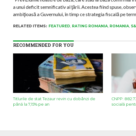
a unui deficit semnificativ al ţării. Acestea fiind spuse, ob
ambiţioasă a Guvernului, în timp ce strategia fiscală pe te
RELATED ITEMS:
FEATURED
,
RATING ROMANIA
,
ROMANIA
,
S
RECOMMENDED FOR YOU
Titlurile de stat Tezaur revin cu dobânzi de
CNPP: 882.73
până la 7,15% pe an
socială pentr