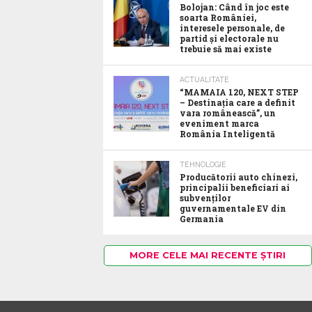
Bolojan: Când în joc este
soarta României,
interesele personale, de
partid și electorale nu
trebuie să mai existe
ACTUALITATE
“MAMAIA 120, NEXT STEP
– Destinația care a definit
vara românească”, un
eveniment marca
România Inteligentă
TEHNOLOGIE
Producătorii auto chinezi,
principalii beneficiari ai
subvenților
guvernamentale EV din
Germania
MORE CELE MAI RECENTE ȘTIRI