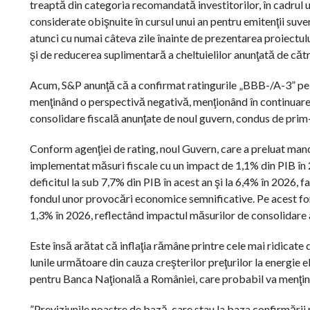
treaptă din categoria recomandată investitorilor, în cadrul u
considerate obişnuite în cursul unui an pentru emitenţii suve
atunci cu numai câteva zile înainte de prezentarea proiectulu
şi de reducerea suplimentară a cheltuielilor anunţată de cătr
Acum, S&P anunţă că a confirmat ratingurile „BBB-/A-3” pe t
menţinând o perspectivă negativă, menţionând în continuare r
consolidare fiscală anunţate de noul guvern, condus de prim-
Conform agenţiei de rating, noul Guvern, care a preluat manda
implementat măsuri fiscale cu un impact de 1,1% din PIB în
deficitul la sub 7,7% din PIB în acest an şi la 6,4% în 2026,
fondul unor provocări economice semnificative. Pe acest fond,
1,3% în 2026, reflectând impactul măsurilor de consolidare a
Este însă arătat că inflaţia rămâne printre cele mai ridicate
lunile următoare din cauza creşterilor preţurilor la energie 
pentru Banca Naţională a României, care probabil va menţine
”Previziunile noastre de bază, care stau la baza confirmări