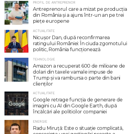
PROFIL DE ANTREPRENOR
Antreprenorul care a mizat pe producția
din România și a ajuns într-un an pe trei
piețe europene
ACTUALITATE
Nicuşor Dan, după reconfirmarea
ratingului României: În ciuda zgomotului
politic, România funcţionează
TEHNOLOGIE
Amazon a recuperat 600 de milioane de
dolari din taxele vamale impuse de
Trump şi va rambursa o parte din bani
clienţilor
ACTUALITATE
Google retrage funcţia de generare de
imagini cu AI din Google Earth, după
încălcări ale politicilor companiei
ENERGIE
Radu Miruţă: Este o situaţie complicată,