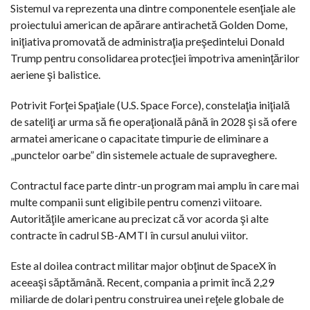
Sistemul va reprezenta una dintre componentele esenţiale ale
proiectului american de apărare antirachetă Golden Dome,
iniţiativa promovată de administraţia preşedintelui Donald
Trump pentru consolidarea protecţiei împotriva ameninţărilor
aeriene şi balistice.
Potrivit Forţei Spaţiale (U.S. Space Force), constelaţia iniţială
de sateliţi ar urma să fie operaţională până în 2028 şi să ofere
armatei americane o capacitate timpurie de eliminare a
„punctelor oarbe” din sistemele actuale de supraveghere.
Contractul face parte dintr-un program mai amplu în care mai
multe companii sunt eligibile pentru comenzi viitoare.
Autorităţile americane au precizat că vor acorda şi alte
contracte în cadrul SB-AMTI în cursul anului viitor.
Este al doilea contract militar major obţinut de SpaceX în
aceeaşi săptămână. Recent, compania a primit încă 2,29
miliarde de dolari pentru construirea unei reţele globale de