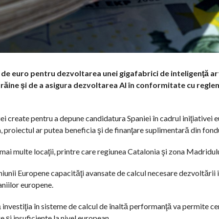
de euro pentru dezvoltarea unei gigafabrici de inteligenţă arti
răine şi de a asigura dezvoltarea AI în conformitate cu regle
ei create pentru a depune candidatura Spaniei în cadrul iniţiativei
 proiectul ar putea beneficia şi de finanţare suplimentară din fond
mai multe locaţii, printre care regiunea Catalonia şi zona Madridulu
Uniunii Europene capacităţi avansate de calcul necesare dezvoltării i
aniilor europene.
 investiţia în sisteme de calcul de înaltă performanţă va permite ce
e şi insuficiente la nivel european.