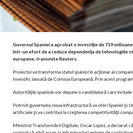
Guvernul Spaniei a aprobat o investiţie de 719 milioane 
într-un efort de a reduce dependenţa de tehnologiile st
europene, transmite Reuters.
Proiectul va transforma statul spaniol în acţionar al compani
InvestAI, lansată de Comisia Europeană. Prin acest program,
Autorităţile spaniole vor depune o candidatură care include 
Potrivit guvernului, noua infrastructură va oferi Spaniei şi 
artificiale şi va contribui la creşterea competitivităţii comp
Ministrul Transformării Digitale, Oscar Lopez, a declarat că
spanioli să aibă acces la infrastructuri extrem de costisitoar