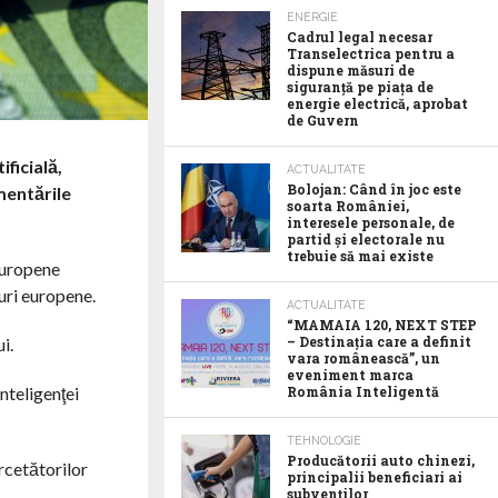
ENERGIE
Cadrul legal necesar
Transelectrica pentru a
dispune măsuri de
siguranță pe piața de
energie electrică, aprobat
de Guvern
ficială,
ACTUALITATE
Bolojan: Când în joc este
mentările
soarta României,
interesele personale, de
partid și electorale nu
trebuie să mai existe
 europene
uri europene.
ACTUALITATE
“MAMAIA 120, NEXT STEP
– Destinația care a definit
i.
vara românească”, un
eveniment marca
nteligenţei
România Inteligentă
TEHNOLOGIE
Producătorii auto chinezi,
rcetătorilor
principalii beneficiari ai
subvenților