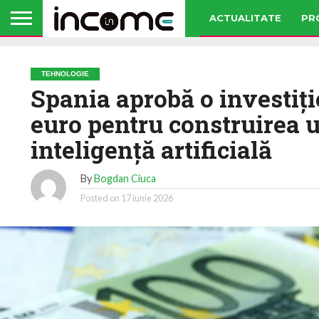
ACTUALITATE
PR
TEHNOLOGIE
Spania aprobă o investiţi
euro pentru construirea u
inteligenţă artificială
By
Bogdan Ciuca
Posted on
17 iunie 2026