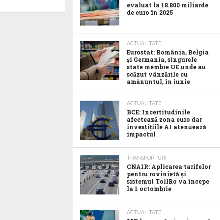
evaluat la 18.800 miliarde
de euro în 2025
ACTUALITATE
Eurostat: România, Belgia
și Germania, singurele
state membre UE unde au
scăzut vânzările cu
amănuntul, în iunie
ACTUALITATE
BCE: Incertitudinile
afectează zona euro dar
investițiile AI atenuează
impactul
TRANSPORTURI
CNAIR: Aplicarea tarifelor
pentru rovinietă și
sistemul TollRo va începe
la 1 octombrie
ACTUALITATE