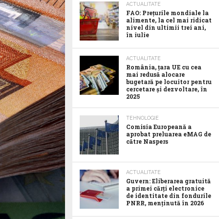
ACTUALITATE
FAO: Prețurile mondiale la
alimente, la cel mai ridicat
nivel din ultimii trei ani,
în iulie
ACTUALITATE
România, țara UE cu cea
mai redusă alocare
bugetară pe locuitor pentru
cercetare și dezvoltare, în
2025
TEHNOLOGIE
Comisia Europeană a
aprobat preluarea eMAG de
către Naspers
ACTUALITATE
Guvern: Eliberarea gratuită
a primei cărți electronice
de identitate din fondurile
PNRR, menținută în 2026