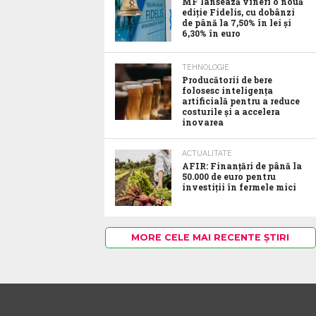
MF lansează vineri o nouă
ediție Fidelis, cu dobânzi
de până la 7,50% în lei și
6,30% în euro
TEHNOLOGIE
Producătorii de bere
folosesc inteligența
artificială pentru a reduce
costurile și a accelera
inovarea
ACTUALITATE
AFIR: Finanțări de până la
50.000 de euro pentru
investiții în fermele mici
MORE CELE MAI RECENTE ȘTIRI