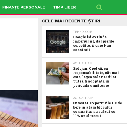
FINANȚE PERSONALE
TIMP LIBER
CELE MAI RECENTE ȘTIRI
TEHNOLOGIE
Google îşi extinde
imperiul AI, dar pierde
cercetătorii care l-au
construit
ACTUALITATE
Bolojan: Cred că, cu
responsabilitate, cât mai
este, legea salarizării ar
putea fi adoptată în
perioada următoare
ACTUALITATE
Eurostat: Exporturile UE de
bere în afara blocului
comunitar au scăzut cu
11% anul trecut