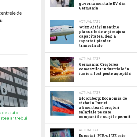
guvernamentale EV din
Germania
centrele de
ru
ACTUALITATE
.
Wizz Air își menține
planurile de a-și majora
capacitatea, deși a
raportat pierderi
trimestriale
ACTUALITATE
Germania: Creșterea
comenzilor industriale în
iunie a fost peste așteptări
ACTUALITATE
Bloomberg: Economia de
război a Rusiei
alimentează creșteri
salariale pe care
 de ajutor
companiile nu și le permit
stea ar trebui
ACTUALITATE
Eurostat: PIB-ul UE este