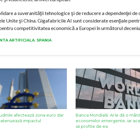
lidare a suveranităţii tehnologice şi de reducere a dependenţei de 
le Unite şi China. Gigafabricile AI sunt considerate esenţiale pent
i pentru competitivitatea economică a Europei în următorul deceniu
NTA ARTIFICIALA
,
SPANIA
tudinile afectează zona euro dar
Banca Mondială: AI le dă o mână
AI atenuează impactul
economiilor emergente, iar ace
să profite de ea