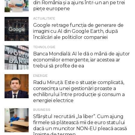
din România și a ajuns într-un an pe trei
piețe europene
ACTUALITATE
Google retrage funcţia de generare de
imagini cu AI din Google Earth, după
încălcări ale politicilor companiei
TEHNOLOGIE
Banca Mondială: AI le dă o mână de ajutor
economiilor emergente, iar acestea ar
trebui să profite de ea
ENERGIE
Radu Miruţă: Este o situaţie complicată,
consecinţa unei gestionări proaste a
echilibrului între producţie şi consum a
energiei electrice
BUSINESS
Sfârșitul recrutării „la liber”. Cum ajung
firmele să plătească mii de euro statului
dacă un muncitor NON-EU pleacă acasă
înainte de termen