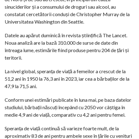
sinuciderilor și a consumului de droguri sau alcool, au
constatat cercetătorii conduși de Christopher Murray de la
Universitatea Washington din Seattle.
Datele au apărut duminică în revista științifică The Lancet.
Noua analiză are la bază 310.000 de surse de date din
întreaga lume, estimările fiind produse pentru 204 de țări și
teritorii.
La nivel global, speranța de viață a femeilor a crescut de la
51,2 ani în 1950 la 76,3 ani în 2023, iar cea a bărbaților de la
47,9 la 71,5 ani.
Conform unei estimări publicate în luna mai, pe baza datelor
studiului, bărbații născuți începând cu 2050 vor câștiga în
medie 4,9 ani de viață, comparativ cu 4,2 ani pentru femei.
Speranța de viață continuă să varieze foarte mult, de la
aproximativ 83 de ani pentru ambele sexe în țările cu venituri