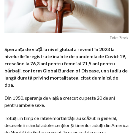
Foto: iStock
Speranța de viață la nivel global a revenit în 2023 la
nivelurile înregistrate înainte de pandemia de Covid-19,
crescând la 76,3 ani pentru femei și 71,5 ani pentru
bărbați, conform Global Burden of Disease, un studiu de
lungă durată privind mortalitatea, citat duminică de
dpa.
Din 1950, speranța de viață a crescut cu peste 20 de ani
pentru ambele sexe.
Totuși, în timp ce ratele mortalității au scăzut în general,
decesele în rândul adolescenților și tinerilor adulți din America
de Nord și de Sud au crescut, în principal din cauza