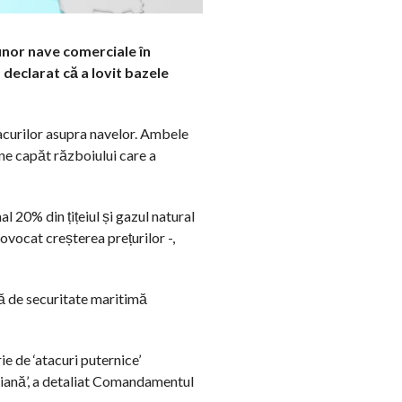
 unor nave comerciale în
declarat că a lovit bazele
acurilor asupra navelor. Ambele
ne capăt războiului care a
 20% din țițeiul și gazul natural
ovocat creșterea prețurilor -,
că de securitate maritimă
ie de ‘atacuri puternice’
aeriană’, a detaliat Comandamentul