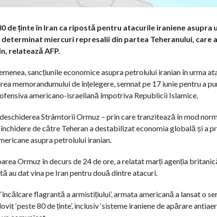
0 de ținte în Iran ca ripostă pentru atacurile iraniene asupra
eterminat miercuri represalii din partea Teheranului, care a 
n, relatează AFP.
emenea, sancțiunile economice asupra petrolului iranian în urma at
area memorandumului de înțelegere, semnat pe 17 iunie pentru a pu
ofensiva americano-israeliană împotriva Republicii Islamice.
deschiderea Strâmtorii Ormuz – prin care tranzitează în mod normal
 închidere de către Teheran a destabilizat economia globală și a pr
mericane asupra petrolului iranian.
toarea Ormuz în decurs de 24 de ore, a relatat marți agenția britani
 au dat vina pe Iran pentru două dintre atacuri.
 ‘încălcare flagrantă a armistițiului’, armata americană a lansat o ser
lovit ‘peste 80 de ținte’, inclusiv ‘sisteme iraniene de apărare anti