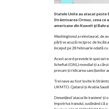
Statele Unite au atacat peste 8
Strâmtoarea Ormuz, ceea ce a d
americane din Kuweit și Bahrai
Washingtonul a reinstaurat, de as
părți se acuză reciproc de încălc
început pe 28 februarie odată cu 
Acest acord prevede în special re
lichefiat (GNL) mondial și a cărui
precum și ridicarea sancțiunilor a
Trei nave au fost lovite în Strâm
UKMTO. Qatarul și Arabia Saudită
Denunțând ‘atacurile iraniene’ și o
împotriva Iranului, susținând că a 