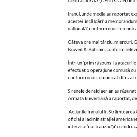
Central al SUA (CENTCOM) într-
Iranul, unde media au raportat exp
acestei ‘încălcări’ a memorandumul
națională’, conform unui comunica
Câteva ore mai târziu, miercuri, Ga
Kuweit și Bahrain, conform televiz
Într-un ‘prim răspuns’ la atacuri
efectuat o operațiune comună cu r
conform unui comunicat difuzat de
Sirenele de raid aerian au răsunat 
Armata kuweitiană a raportat, de 
‘Acțiunile Iranului în Strâmtoarea
oficial al administrației america
interzice ‘noi tranzacții’ cu hidro