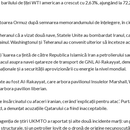
l barilului de țiței WTI american a crescut cu 2,63%, ajungând la 72,
mtoarea Ormuz după semnarea memorandumului de înțelegere, în ciu
Teheranul că a vizat două nave, Statele Unite au bombardat Iranul, ca
ainul. Washingtonul și Teheranul au convenit ulterior să înceteze ace
‘luarea ca țintă de către Republica Islamică Iran a petrolierului sa
cul asupra navei qatareze de transport de GNL Al-Rakayyat, denunț
naționale și a securității aprovizionării cu energie la nivel mondial.
au fost Al-Rakayyat, care arbora pavilionul Insulelor Marshall, 
 arbora pavilion liberian.
însărcinatul cu afaceri iranian, cerând ‘explicații pentru atac’. Pur
, a denunțat acuzațiile Qatarului ca fiind inacceptabile.
agenția de știri UKMTO a raportat și alte două incidente marți: un p
 structurale, și un petrolier lovit de o dronă de origine necunoscută