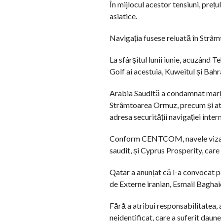
În mijlocul acestor tensiuni, prețu
asiatice.
Navigația fusese reluată în Strâ
La sfârșitul lunii iunie, acuzând 
Golf ai acestuia, Kuweitul și Bahr
Arabia Saudită a condamnat marți 
Strâmtoarea Ormuz, precum și ata
adresa securității navigației inter
Conform CENTCOM, navele vizate 
saudit, și Cyprus Prosperity, care
Qatar a anunțat că l-a convocat pe 
de Externe iranian, Esmail Baghaid
Fără a atribui responsabilitatea, 
neidentificat, care a suferit daune