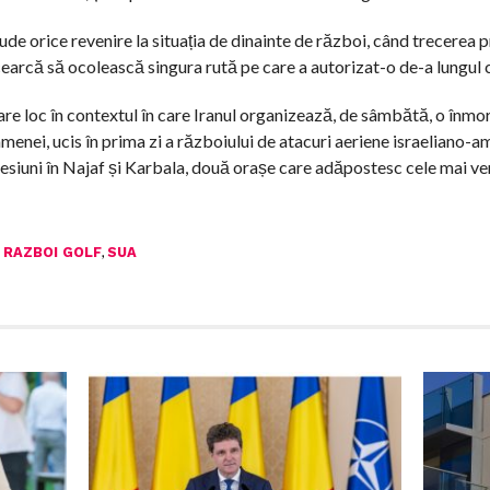
lude orice revenire la situația de dinainte de război, când trecere
cearcă să ocolească singura rută pe care a autorizat-o de-a lungul c
are loc în contextul în care Iranul organizează, de sâmbătă, o înmo
menei, ucis în prima zi a războiului de atacuri aeriene israeliano-a
cesiuni în Najaf și Karbala, două orașe care adăpostesc cele mai v
,
,
RAZBOI GOLF
SUA