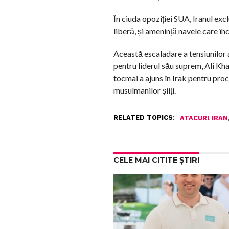
În ciuda opoziției SUA, Iranul exc
liberă, și amenință navele care în
Această escaladare a tensiunilor 
pentru liderul său suprem, Ali Kha
tocmai a ajuns în Irak pentru pro
musulmanilor șiiți.
RELATED TOPICS:
,
ATACURI
IRAN
CELE MAI CITITE ȘTIRI