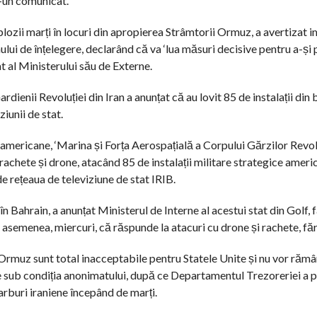
un comunicat.
lozii marți în locuri din apropierea Strâmtorii Ormuz, a avertizat 
ui de înțelegere, declarând că va ‘lua măsuri decisive pentru a-și p
t al Ministerului său de Externe.
rdienii Revoluției din Iran a anunțat că au lovit 85 de instalații di
iunii de stat.
le americane, ‘Marina și Forța Aerospațială a Corpului Gărzilor Revo
achete și drone, atacând 85 de instalații militare strategice ame
 rețeaua de televiziune de stat IRIB.
în Bahrain, a anunțat Ministerul de Interne al acestui stat din Golf, 
asemenea, miercuri, că răspunde la atacuri cu drone și rachete, făr
 Ormuz sunt total inacceptabile pentru Statele Unite și nu vor rămâ
ne sub condiția anonimatului, după ce Departamentul Trezoreriei a
carburi iraniene începând de marți.