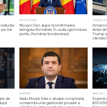
ACTUALITATE
TEHNOLOG
producția
Nicuşor Dan, după reconfirmarea
Amazon 
 pe trei
ratingului României: În ciuda zgomotului
dolari d
politic, România funcţionează
Trump şi
clienţilor
ENERGIE
ANALIZE
are de
Radu Miruţă: Este o situaţie complicată,
Experții 
 după
consecinţa unei gestionări proaste a
800.000 d