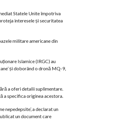
imediat Statele Unite împotriva
roteja interesele și securitatea
n bazele militare americane din
luționare Islamice (IRGC) au
ricane’ și doborând o dronă MQ-9,
fără a oferi detalii suplimentare.
ă a specifica originea acestora.
ne nepedepsite’, a declarat un
 publicat un document care