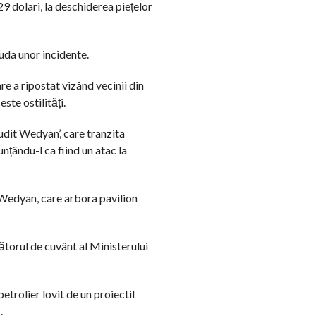
29 dolari, la deschiderea piețelor
da unor incidente.
re a ripostat vizând vecinii din
ste ostilități.
udit Wedyan’, care tranzita
ându-l ca fiind un atac la
Wedyan, care arbora pavilion
tătorul de cuvânt al Ministerului
etrolier lovit de un proiectil
.