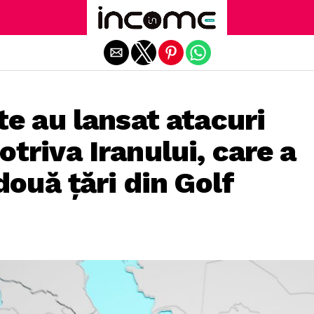
Exit mobile version
te au lansat atacuri
triva Iranului, care a
două țări din Golf