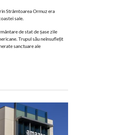
a prin Strâmtoarea Ormuz era
oastei sale.
rmântare de stat de șase zile
mericane. Trupul său neînsuflețit
enerate sanctuare ale