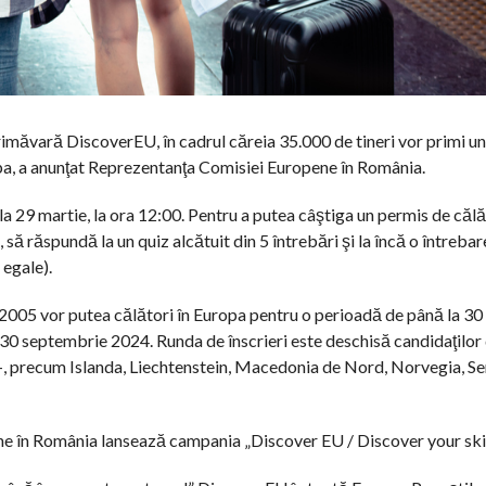
rimăvară DiscoverEU, în cadrul căreia 35.000 de tineri vor primi u
opa, a anunţat Reprezentanţa Comisiei Europene în România.
la 29 martie, la ora 12:00. Pentru a putea câştiga un permis de călăt
, să răspundă la un quiz alcătuit din 5 întrebări şi la încă o întrebar
 egale).
e 2005 vor putea călători în Europa pentru o perioadă de până la 30 d
i 30 septembrie 2024. Runda de înscrieri este deschisă candidaţilor
+, precum Islanda, Liechtenstein, Macedonia de Nord, Norvegia, Se
ne în România lansează campania „Discover EU / Discover your skil