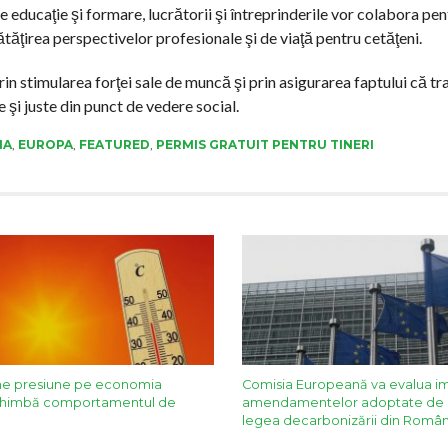
e educaţie şi formare, lucrătorii şi întreprinderile vor colabora pen
ţirea perspectivelor profesionale şi de viaţă pentru cetăţeni.
in stimularea forţei sale de muncă şi prin asigurarea faptului că t
 şi juste din punct de vedere social.
NA
,
EUROPA
,
FEATURED
,
PERMIS GRATUIT PENTRU TINERI
ne presiune pe economia
Comisia Europeană va evalua i
schimbă comportamentul de
amendamentelor adoptate de 
legea decarbonizării din Român