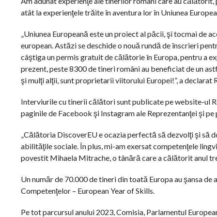
Am adunat experienţe ale tinerilor români care au călătorit, 
atât la experienţele trăite în aventura lor în Uniunea Europe
„Uniunea Europeană este un proiect al păcii, şi tocmai de ace
european. Astăzi se deschide o nouă rundă de înscrieri pent
câştiga un permis gratuit de călătorie în Europa, pentru a ex
prezent, peste 8300 de tineri români au beneficiat de un ast
şi mulţi alţii, sunt proprietarii viitorului Europei!”, a decl
Interviurile cu tinerii călători sunt publicate pe website-ul
paginile de Facebook şi Instagram ale Reprezentanţei şi p
„Călătoria DiscoverEU e ocazia perfectă să dezvolţi şi să d
abilităţile sociale. În plus, mi-am exersat competenţele ling
povestit Mihaela Mitrache, o tânără care a călătorit anul t
Un număr de 70.000 de tineri din toată Europa au şansa de a
Competenţelor – European Year of Skills.
Pe tot parcursul anului 2023, Comisia, Parlamentul European, 