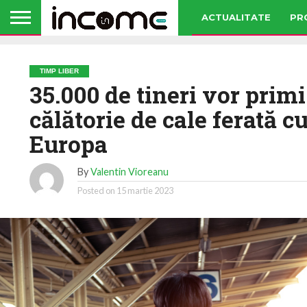
ACTUALITATE
PR
TIMP LIBER
35.000 de tineri vor prim
călătorie de cale ferată c
Europa
By
Valentin Vioreanu
Posted on
15 martie 2023