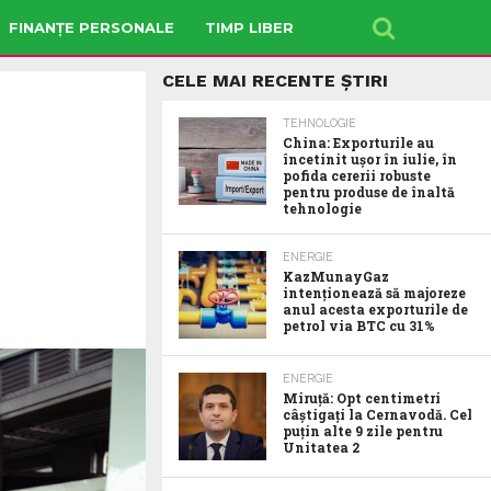
FINANȚE PERSONALE
TIMP LIBER
CELE MAI RECENTE ȘTIRI
TEHNOLOGIE
China: Exporturile au
încetinit ușor în iulie, în
pofida cererii robuste
pentru produse de înaltă
tehnologie
ENERGIE
KazMunayGaz
intenționează să majoreze
anul acesta exporturile de
petrol via BTC cu 31%
ENERGIE
Miruță: Opt centimetri
câștigați la Cernavodă. Cel
puțin alte 9 zile pentru
Unitatea 2