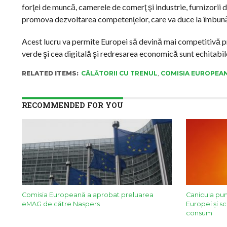
forţei de muncă, camerele de comerţ şi industrie, furnizorii d
promova dezvoltarea competenţelor, care va duce la îmbunătă
Acest lucru va permite Europei să devină mai competitivă pr
verde şi cea digitală şi redresarea economică sunt echitabile
RELATED ITEMS:
CĂLĂTORII CU TRENUL
,
COMISIA EUROPEA
RECOMMENDED FOR YOU
Comisia Europeană a aprobat preluarea
Canicula pu
eMAG de către Naspers
Europei și 
consum