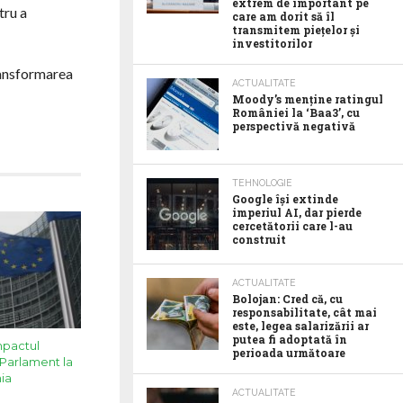
extrem de important pe
tru a
care am dorit să îl
transmitem piețelor și
investitorilor
ransformarea
ACTUALITATE
Moody’s menține ratingul
României la ‘Baa3’, cu
perspectivă negativă
TEHNOLOGIE
Google îşi extinde
imperiul AI, dar pierde
cercetătorii care l-au
construit
ACTUALITATE
Bolojan: Cred că, cu
responsabilitate, cât mai
este, legea salarizării ar
putea fi adoptată în
mpactul
perioada următoare
Parlament la
ia
ACTUALITATE