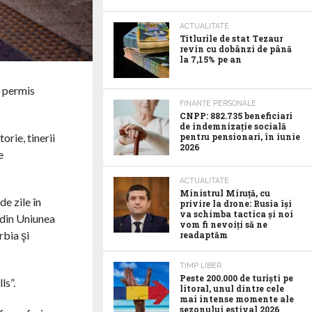
ACTUALITATE
Titlurile de stat Tezaur
revin cu dobânzi de până
la 7,15% pe an
n permis
FINANȚE PERSONALE
CNPP: 882.735 beneficiari
de indemnizație socială
orie, tinerii
pentru pensionari, în iunie
2026
e
ACTUALITATE
Ministrul Miruță, cu
e zile în
privire la drone: Rusia își
va schimba tactica și noi
 din Uniunea
vom fi nevoiți să ne
rbia şi
readaptăm
TIMP LIBER
Peste 200.000 de turiști pe
ls”.
litoral, unul dintre cele
mai intense momente ale
sezonului estival 2026