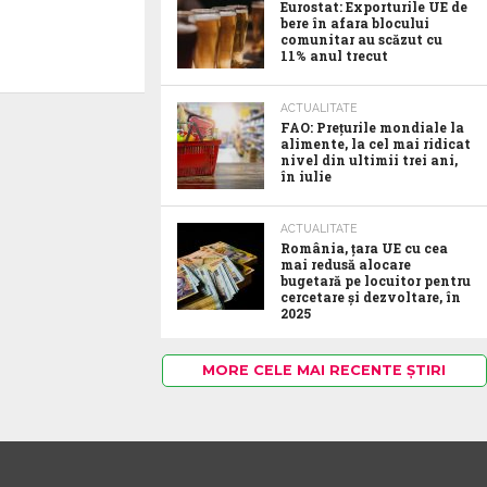
Eurostat: Exporturile UE de
bere în afara blocului
comunitar au scăzut cu
11% anul trecut
ACTUALITATE
FAO: Prețurile mondiale la
alimente, la cel mai ridicat
nivel din ultimii trei ani,
în iulie
ACTUALITATE
România, țara UE cu cea
mai redusă alocare
bugetară pe locuitor pentru
cercetare și dezvoltare, în
2025
MORE CELE MAI RECENTE ȘTIRI