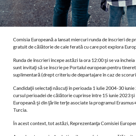
Comisia Europeană a lansat miercuri runda de înscrieri de p
gratuit de călătorie de cale ferată cu care pot explora Eur
Runda de înscrieri începe astăzi la ora 12:00 şi se va încheia 
sunt invitaţi să se înscrie pe Portalul european pentru tineret
suplimentară (drept criteriu de departajare în caz de scoruri
Candidaţii selectaţi născuţi în perioada 1 iulie 2004-30 iuni
cursul perioadei de călătorie cuprinse între 15 iunie 2023 ş
Europeană şi din ţările terţe asociate la programul Erasmus
Turcia.
În acest context, tot astăzi, Reprezentanţa Comisiei Europe