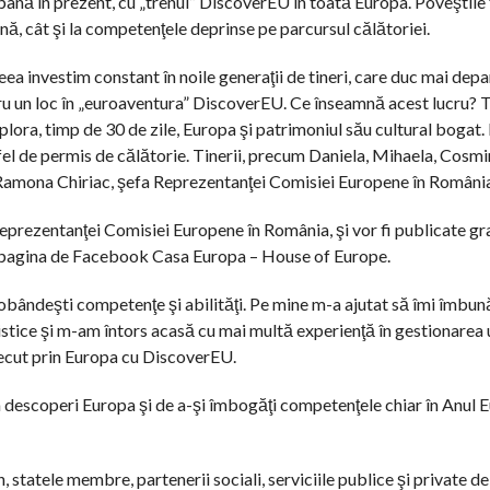
până în prezent, cu „trenul” DiscoverEU în toată Europa. Poveştile 
ană, cât şi la competenţele deprinse pe parcursul călătoriei.
ea investim constant în noile generaţii de tineri, care duc mai depa
ru un loc în „euroaventura” DiscoverEU. Ce înseamnă acest lucru? T
plora, timp de 30 de zile, Europa şi patrimoniul său cultural bogat.
fel de permis de călătorie. Tinerii, precum Daniela, Mihaela, Cosmi
arat Ramona Chiriac, şefa Reprezentanţei Comisiei Europene în Români
 Reprezentanţei Comisiei Europene în România, şi vor fi publicate gr
e pagina de Facebook Casa Europa – House of Europe.
obândeşti competenţe şi abilităţi. Pe mine m-a ajutat să îmi îmbun
vistice şi m-am întors acasă cu mai multă experienţă în gestionarea 
recut prin Europa cu DiscoverEU.
 descoperi Europa şi de a-şi îmbogăţi competenţele chiar în Anul 
statele membre, partenerii sociali, serviciile publice şi private d