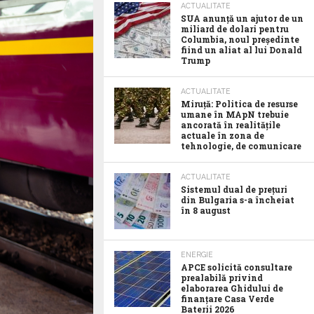
ACTUALITATE
SUA anunţă un ajutor de un
miliard de dolari pentru
Columbia, noul preşedinte
fiind un aliat al lui Donald
Trump
ACTUALITATE
Miruță: Politica de resurse
umane în MApN trebuie
ancorată în realitățile
actuale în zona de
tehnologie, de comunicare
ACTUALITATE
Sistemul dual de prețuri
din Bulgaria s-a încheiat
în 8 august
ENERGIE
APCE solicită consultare
prealabilă privind
elaborarea Ghidului de
finanțare Casa Verde
Baterii 2026