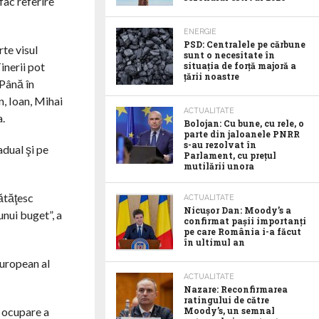
fac referire
ENERGIE
PSD: Centralele pe cărbune
rte visul
sunt o necesitate în
inerii pot
situația de forță majoră a
țării noastre
 Până în
n, Ioan, Mihai
ACTUALITATE
a.
Bolojan: Cu bune, cu rele, o
parte din jaloanele PNRR
s-au rezolvat în
adual şi pe
Parlament, cu prețul
mutilării unora
ătăţesc
ACTUALITATE
Nicușor Dan: Moody’s a
unui buget”, a
confirmat pașii importanți
pe care România i-a făcut
în ultimul an
European al
ACTUALITATE
Nazare: Reconfirmarea
ratingului de către
e ocupare a
Moody’s, un semnal