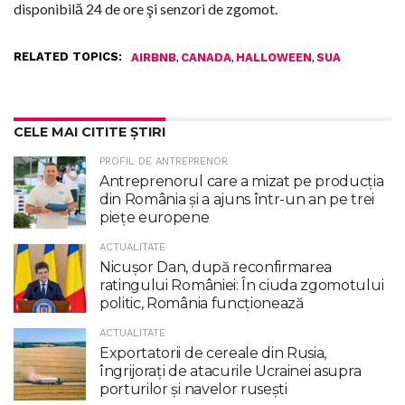
disponibilă 24 de ore şi senzori de zgomot.
RELATED TOPICS:
,
,
,
AIRBNB
CANADA
HALLOWEEN
SUA
CELE MAI CITITE ȘTIRI
PROFIL DE ANTREPRENOR
Antreprenorul care a mizat pe producția
din România și a ajuns într-un an pe trei
piețe europene
ACTUALITATE
Nicuşor Dan, după reconfirmarea
ratingului României: În ciuda zgomotului
politic, România funcţionează
ACTUALITATE
Exportatorii de cereale din Rusia,
îngrijorați de atacurile Ucrainei asupra
porturilor și navelor rusești