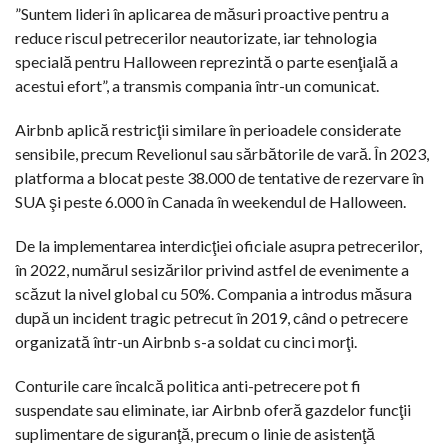
”Suntem lideri în aplicarea de măsuri proactive pentru a
reduce riscul petrecerilor neautorizate, iar tehnologia
specială pentru Halloween reprezintă o parte esenţială a
acestui efort”, a transmis compania într-un comunicat.
Airbnb aplică restricţii similare în perioadele considerate
sensibile, precum Revelionul sau sărbătorile de vară. În 2023,
platforma a blocat peste 38.000 de tentative de rezervare în
SUA şi peste 6.000 în Canada în weekendul de Halloween.
De la implementarea interdicţiei oficiale asupra petrecerilor,
în 2022, numărul sesizărilor privind astfel de evenimente a
scăzut la nivel global cu 50%. Compania a introdus măsura
după un incident tragic petrecut în 2019, când o petrecere
organizată într-un Airbnb s-a soldat cu cinci morţi.
Conturile care încalcă politica anti-petrecere pot fi
suspendate sau eliminate, iar Airbnb oferă gazdelor funcţii
suplimentare de siguranţă, precum o linie de asistenţă