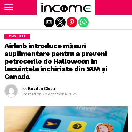
Exit mobile version
TIMP LIBER
Airbnb introduce măsuri
suplimentare pentru a preveni
petrecerile de Halloween în
locuinţele închiriate din SUA şi
Canada
By
Bogdan Ciuca
Posted on
28 octombrie 2025