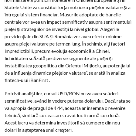
Statele Unite va constitui forţa motrice a pieţelor valutare şi a
întregului sistem financiar. Măsurile adoptate de băncile
centrale vor avea un impact semnificativ asupra sentimentului
pieţei şi strategiilor de investiţii la nivel global. Alegerile
prezidenţiale din SUA şi România vor avea efecte minime
asupra pieţei valutare pe termen lung. În schimb, alţi factori
impredictibili, precum evoluţia economică a Chinei,
lichiditatea scăzută pe diverse segmente ale pieţei şi
instabilitatea geopolitică din Orientul Mijlociu, au potenţialul
de a influenţa dinamica pieţelor valutare”, se arată în analiza
fintech-ului iBanFirst .
Potrivit analiştilor, cursul USD/RON nu va avea scăderi
semnificative, având în vedere puterea dolarului. Dacă rata se
va apropia de pragul de 4,44, aceasta ar însemna o revenire
tehnică, similară cu cea care a avut loc în urmă cu o lună.
Acest lucru va determina investitorii să cumpere din nou
dolari în aşteptarea unei creşteri.