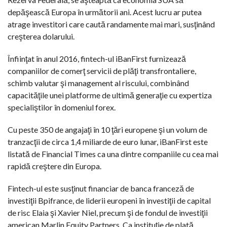
depăşească Europa în următorii ani. Acest lucru ar putea
atrage investitori care caută randamente mai mari, susţinând
creşterea dolarului.
Înfiinţat în anul 2016, fintech-ul iBanFirst furnizează
companiilor de comerţ servicii de plăţi transfrontaliere,
schimb valutar şi management al riscului, combinând
capacităţile unei platforme de ultimă generaţie cu expertiza
specialiştilor în domeniul forex.
Cu peste 350 de angajaţi în 10 ţări europene şi un volum de
tranzacţii de circa 1,4 miliarde de euro lunar, iBanFirst este
listată de Financial Times ca una dintre companiile cu cea mai
rapidă creştere din Europa.
Fintech-ul este susţinut financiar de banca franceză de
investiţii Bpifrance, de liderii europeni în investiţii de capital
de risc Elaia şi Xavier Niel, precum şi de fondul de investiţii
american Marlin Equity Partners. Ca instituţie de plată