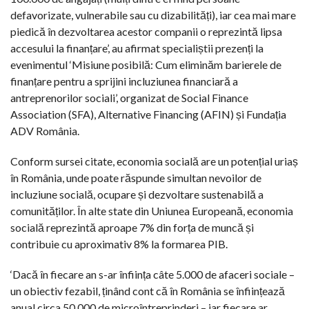
defavorizate, vulnerabile sau cu dizabilități), iar cea mai mare
piedică în dezvoltarea acestor companii o reprezintă lipsa
accesului la finanțare’, au afirmat specialiștii prezenți la
evenimentul ‘Misiune posibilă: Cum eliminăm barierele de
finanțare pentru a sprijini incluziunea financiară a
antreprenorilor sociali’, organizat de Social Finance
Association (SFA), Alternative Financing (AFIN) și Fundația
ADV România.
Conform sursei citate, economia socială are un potențial uriaș
în România, unde poate răspunde simultan nevoilor de
incluziune socială, ocupare și dezvoltare sustenabilă a
comunităților. În alte state din Uniunea Europeană, economia
socială reprezintă aproape 7% din forța de muncă și
contribuie cu aproximativ 8% la formarea PIB.
‘Dacă în fiecare an s-ar înființa câte 5.000 de afaceri sociale –
un obiectiv fezabil, ținând cont că în România se înființează
anual circa 50.000 de microîntreprinderi – iar fiecare ar