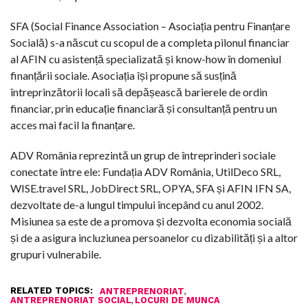
SFA (Social Finance Association – Asociația pentru Finanțare
Socială) s-a născut cu scopul de a completa pilonul financiar
al AFIN cu asistență specializată și know-how în domeniul
finanțării sociale. Asociația își propune să susțină
întreprinzătorii locali să depășească barierele de ordin
financiar, prin educație financiară și consultanță pentru un
acces mai facil la finanțare.
ADV România reprezintă un grup de întreprinderi sociale
conectate între ele: Fundația ADV România, UtilDeco SRL,
WISE.travel SRL, JobDirect SRL, OPYA, SFA și AFIN IFN SA,
dezvoltate de-a lungul timpului începând cu anul 2002.
Misiunea sa este de a promova și dezvolta economia socială
și de a asigura incluziunea persoanelor cu dizabilități și a altor
grupuri vulnerabile.
RELATED TOPICS:
,
ANTREPRENORIAT
,
ANTREPRENORIAT SOCIAL
LOCURI DE MUNCA