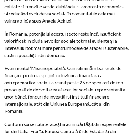
calitate și tranziție verde, dublându-și amprenta economică
și reducând excluderea socială în comunitățile cele mai
vulnerabile’, a spus Angela Achiței.
În România, potențialul acestui sector este încă insuficient
valorificat, în ciuda nevoilor sociale tot mai evidente și a
interesului tot mai mare pentru modele de afaceri sustenabile,
susțin specialiștii din domeniu.
Evenimentul ‘Misiune posibilă: Cum eliminăm barierele de
finanțare pentru a sprijini incluziunea financiară a
antreprenorilor sociali’ a reunit peste 25 de speakeri de top
preocupați de dezvoltarea afacerilor sociale, reprezentanți ai
unor bănci, fonduri de investiții și instituții financiare
internaționale, atât din Uniunea Europeană, cât și din
România.
Conform sursei citate, aceștia au împărtășit din experiențele
lor din Italia, Franța, Europa Centrală și de Est, dar și din