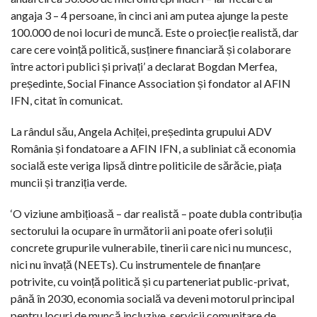
angaja 3 – 4 persoane, în cinci ani am putea ajunge la peste
100.000 de noi locuri de muncă. Este o proiecție realistă, dar
care cere voință politică, susținere financiară și colaborare
între actori publici și privați’ a declarat Bogdan Merfea,
președinte, Social Finance Association și fondator al AFIN
IFN, citat în comunicat.
La rândul său, Angela Achiței, președinta grupului ADV
România și fondatoare a AFIN IFN, a subliniat că economia
socială este veriga lipsă dintre politicile de sărăcie, piața
muncii și tranziția verde.
‘O viziune ambițioasă – dar realistă – poate dubla contribuția
sectorului la ocupare în următorii ani poate oferi soluții
concrete grupurile vulnerabile, tinerii care nici nu muncesc,
nici nu învață (NEETs). Cu instrumentele de finanțare
potrivite, cu voință politică și cu parteneriat public-privat,
până în 2030, economia socială va deveni motorul principal
pentru locuri de muncă incluzive, servicii comunitare de