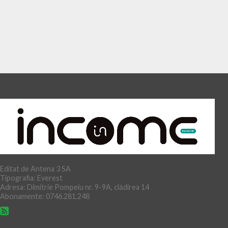
Editat de Antena 3 SA
Tipografia: Everest
Adresa: Dimitrie Pompeiu nr. 9-9A, clădirea 14
Abonamente: 0746.281.248