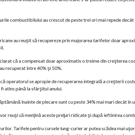
eţurile combustibilului au crescut de peste trei ori mai repede decât 
icane au reuşit să recupereze prin majorarea tarifelor doar aprox
l.
clarat că a compensat doar aproximativ o treime din creşterea cost
s au recuperat între 40% şi 50%.
t că operatorul se apropie de recuperarea integrală a creşterii costu
i atins până la sfârşitul anului.
o săptămână înainte de plecare sunt cu peste 34% mai mari decât în 
or reuşi să menţină aceste preţuri ridicate şi după ieftinirea combu
borurilor. Tarifele pentru cursele lung-curier ar putea scădea mai uşo