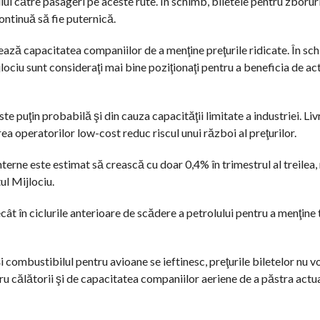
ui către pasageri pe aceste rute. În schimb, biletele pentru zboruri
ontinuă să fie puternică.
ează capacitatea companiilor de a menţine preţurile ridicate. În sc
ociu sunt consideraţi mai bine poziţionaţi pentru a beneficia de ac
te puţin probabilă şi din cauza capacităţii limitate a industriei. Liv
rea operatorilor low-cost reduc riscul unui război al preţurilor.
nterne este estimat să crească cu doar 0,4% în trimestrul al treilea,
ul Mijlociu.
ât în ciclurile anterioare de scădere a petrolului pentru a menţine 
i combustibilul pentru avioane se ieftinesc, preţurile biletelor nu v
ru călătorii şi de capacitatea companiilor aeriene de a păstra actua