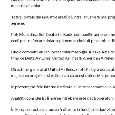
miliarde de dolari.
Totuşi, datele din industrie arată că între ianuarie şi mai pr
aeriene.
Potrivit estimărilor Deutsche Bank, companiile aeriene amer
cenţi pentru fiecare dolar suplimentar cheltuit pe combustibi
Unele companii au recuperat chiar mai puţin. Alaska Air a de
timp ce Delta Air Lines, United Airlines şi American Airline
Directorul general al United Airlines, Scott Kirby, a declara
majorarea preţurilor şi estimează că acest obiectiv ar putea f
În prezent, tarifele interne din Statele Unite rezervate cu 
Analiştii consideră că marea întrebare este dacă operatorii v
În Europa, efectele ar putea fi diferite în funcţie de tipul z