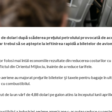
 de dolari după scăderea preţului petrolului provocată de ac
ar trebui să se aştepte la ieftinirea rapidă a biletelor de avio
or folosi mai întâi economiile rezultate din reducerea costurilor cu
ictul din Orientul Mijlociu, înainte de a reduce tarifele.
eriene au majorat preţurile biletelor şi taxele pentru bagaje în ult
 cu combustibilul.
 de la un vârf de 4,88 dolari pe galon atins la începutul lunii aprilie
stibilul a industriei aeriene americane s-ar putea reduce cu pest