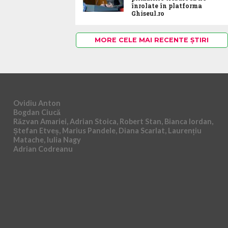
înrolate în platforma
Ghiseul.ro
MORE CELE MAI RECENTE ȘTIRI
Ovidiu Anton
Bogdan Ciucă
Răzvan Amariei, Adrian Stoica, Robert Stan, Bianca Iordan,
Ștefan Etveș, Marius Pandele, Diana Scarlat, Laurențiu
Matache, Iulia Nagy
Adrian Codreanu