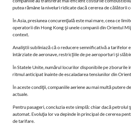
companiile au transferat mai eficient costurile combustibilul
putea rămâne la niveluri ridicate dacă cererea de călătorii c
În Asia, presiunea concurenţială este mai mare, ceea ce limit
operatorii din Hong Kong şi unele companii din Orientul Mijl
context.
Analiştii subliniază că o reducere semnificativă a tarifelor es
întârziate de aeronave, restricţiile de pe aeroporturi şi slăbi
În Statele Unite, numărul locurilor disponibile pe zborurile i
ritmul anticipat înainte de escaladarea tensiunilor din Orient
În aceste condiţii, companiile aeriene au mai multă putere dec
actuale.
Pentru pasageri, concluzia este simplă: chiar dacă petrolul ş
automat. Evoluţia lor va depinde în principal de cererea pent
de tarifare.