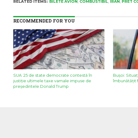
RELATED ITEMS:
BILETE AVION
,
COMBUSTIBIL
,
IRAN
,
PRET C
RECOMMENDED FOR YOU
SUA: 25 de state democrate contestă în
Bușoi: Situaț
justiție ultimele taxe vamale impuse de
îmbunătățit
președintele Donald Trump