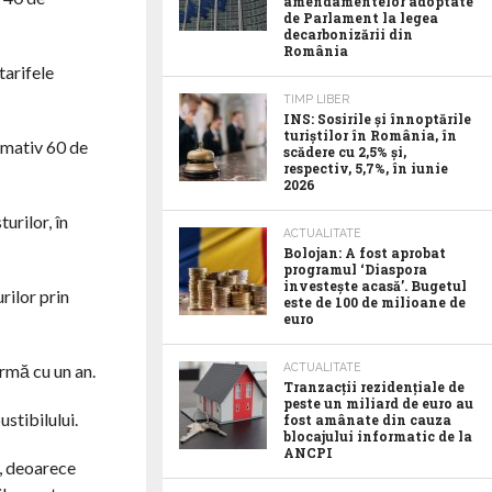
amendamentelor adoptate
de Parlament la legea
decarbonizării din
România
tarifele
TIMP LIBER
INS: Sosirile și înnoptările
turiștilor în România, în
imativ 60 de
scădere cu 2,5% și,
respectiv, 5,7%, în iunie
2026
urilor, în
ACTUALITATE
Bolojan: A fost aprobat
programul ‘Diaspora
investește acasă’. Bugetul
rilor prin
este de 100 de milioane de
euro
urmă cu un an.
ACTUALITATE
Tranzacții rezidențiale de
peste un miliard de euro au
stibilului.
fost amânate din cauza
blocajului informatic de la
ANCPI
r, deoarece