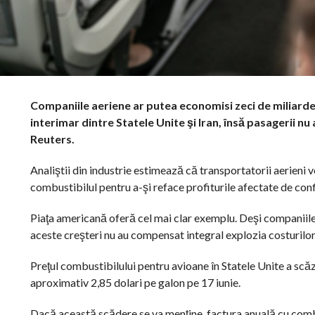
Companiile aeriene ar putea economisi zeci de miliarde
interimar dintre Statele Unite şi Iran, însă pasagerii nu 
Reuters.
Analiştii din industrie estimează că transportatorii aerieni v
combustibilul pentru a-şi reface profiturile afectate de confl
Piaţa americană oferă cel mai clar exemplu. Deşi companiile a
aceste creşteri nu au compensat integral explozia costurilor
Preţul combustibilului pentru avioane în Statele Unite a scăzut
aproximativ 2,85 dolari pe galon pe 17 iunie.
Dacă această scădere se va menţine, factura anuală cu combu