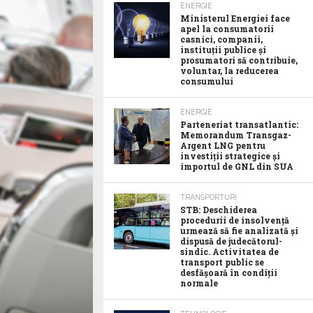
ENERGIE
Ministerul Energiei face
apel la consumatorii
casnici, companii,
instituții publice și
prosumatori să contribuie,
voluntar, la reducerea
consumului
ENERGIE
Parteneriat transatlantic:
Memorandum Transgaz-
Argent LNG pentru
investiții strategice și
importul de GNL din SUA
TRANSPORTURI
STB: Deschiderea
procedurii de insolvență
urmează să fie analizată și
dispusă de judecătorul-
sindic. Activitatea de
transport public se
desfășoară în condiții
normale