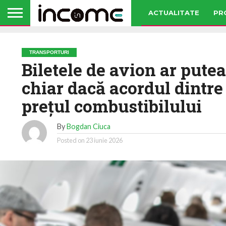
ACTUALITATE
PR
TRANSPORTURI
Biletele de avion ar put
chiar dacă acordul dintre
preţul combustibilului
By
Bogdan Ciuca
Posted on
23 iunie 2026