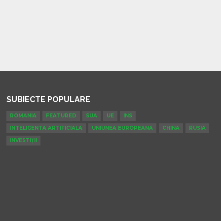
SUBIECTE POPULARE
ROMANIA
FEATURED
SUA
UE
INS
INTELIGENTA ARTIFICIALA
UNIUNEA EUROPEANA
CHINA
RUSIA
INVESTIȚII