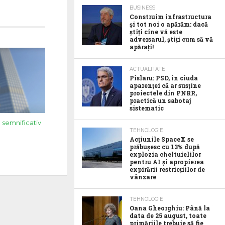
BUSINESS
Construim infrastructura
și tot noi o apărăm: dacă
știți cine vă este
adversarul, știți cum să vă
apărați!
ACTUALITATE
Pîslaru: PSD, în ciuda
aparenței că ar susține
proiectele din PNRR,
practică un sabotaj
sistematic
 semnificativ
TEHNOLOGIE
Acţiunile SpaceX se
prăbuşesc cu 13% după
explozia cheltuielilor
pentru AI şi apropierea
expirării restricţiilor de
vânzare
TEHNOLOGIE
Oana Gheorghiu: Până la
data de 25 august, toate
primăriile trebuie să fie