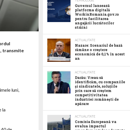
TEHNOLOGIE
Guvernul lansează
platforma digitală
WorkinRomania.gov.ro
pentru facilitarea
angajării lucrătorilor
străini
ACTUALITATE
ordul
Nazare: Scenariul de bază
rămâne o creștere
n, transmite
economică de 0,1% în acest
an
ACTUALITATE
Darău: Vreau să
identificăm, cu companiile
și sindicatele, soluțiile
imele luni,
prin care să creștem
competitivitatea
industriei românești de
apărare
 la
ACTUALITATE
Comisia Europeană va
evalua impactul
e 40 de