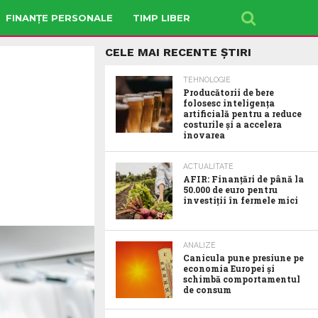
FINANȚE PERSONALE
TIMP LIBER
CELE MAI RECENTE ȘTIRI
TEHNOLOGIE
Producătorii de bere
folosesc inteligența
artificială pentru a reduce
costurile și a accelera
inovarea
ACTUALITATE
AFIR: Finanțări de până la
50.000 de euro pentru
investiții în fermele mici
ANALIZE
Canicula pune presiune pe
economia Europei și
schimbă comportamentul
de consum