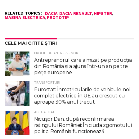
RELATED TOPICS:
,
,
,
DACIA
DACIA RENAULT
HIPSTER
,
MASINA ELECTRICA
PROTOTIP
CELE MAI CITITE ȘTIRI
PROFIL DE ANTREPRENOR
Antreprenorul care a mizat pe producția
din România și a ajuns într-un an pe trei
piețe europene
TRANSPORTURI
Eurostat: Înmatriculările de vehicule noi
complet electrice în UE au crescut cu
aproape 30% anul trecut
ACTUALITATE
Nicuşor Dan, după reconfirmarea
ratingului României: În ciuda zgomotului
politic, România funcţionează