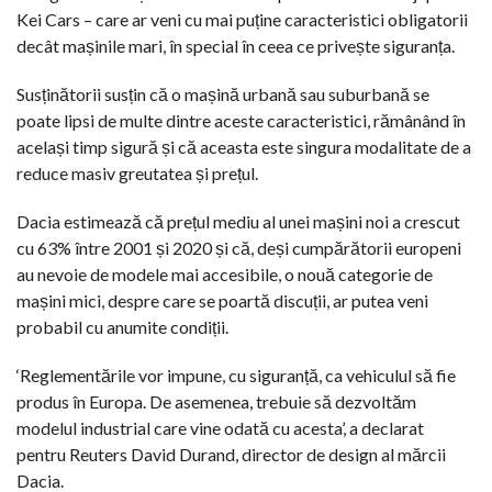
Kei Cars – care ar veni cu mai puține caracteristici obligatorii
decât mașinile mari, în special în ceea ce privește siguranța.
Susținătorii susțin că o mașină urbană sau suburbană se
poate lipsi de multe dintre aceste caracteristici, rămânând în
același timp sigură și că aceasta este singura modalitate de a
reduce masiv greutatea și prețul.
Dacia estimează că prețul mediu al unei mașini noi a crescut
cu 63% între 2001 și 2020 și că, deși cumpărătorii europeni
au nevoie de modele mai accesibile, o nouă categorie de
mașini mici, despre care se poartă discuții, ar putea veni
probabil cu anumite condiții.
‘Reglementările vor impune, cu siguranță, ca vehiculul să fie
produs în Europa. De asemenea, trebuie să dezvoltăm
modelul industrial care vine odată cu acesta’, a declarat
pentru Reuters David Durand, director de design al mărcii
Dacia.