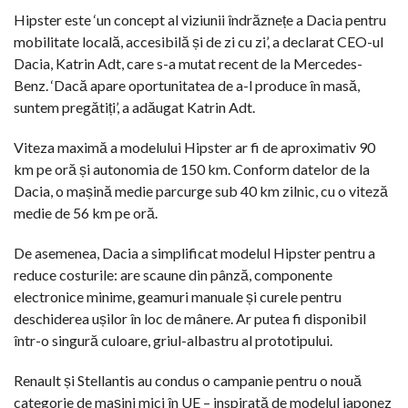
Hipster este ‘un concept al viziunii îndrăznețe a Dacia pentru
mobilitate locală, accesibilă și de zi cu zi’, a declarat CEO-ul
Dacia, Katrin Adt, care s-a mutat recent de la Mercedes-
Benz. ‘Dacă apare oportunitatea de a-l produce în masă,
suntem pregătiți’, a adăugat Katrin Adt.
Viteza maximă a modelului Hipster ar fi de aproximativ 90
km pe oră și autonomia de 150 km. Conform datelor de la
Dacia, o mașină medie parcurge sub 40 km zilnic, cu o viteză
medie de 56 km pe oră.
De asemenea, Dacia a simplificat modelul Hipster pentru a
reduce costurile: are scaune din pânză, componente
electronice minime, geamuri manuale și curele pentru
deschiderea ușilor în loc de mânere. Ar putea fi disponibil
într-o singură culoare, griul-albastru al prototipului.
Renault și Stellantis au condus o campanie pentru o nouă
categorie de mașini mici în UE – inspirată de modelul japonez