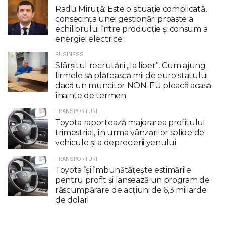
Radu Miruţă: Este o situaţie complicată,
consecinţa unei gestionări proaste a
echilibrului între producţie şi consum a
energiei electrice
BUSINESS
Sfârșitul recrutării „la liber”. Cum ajung
firmele să plătească mii de euro statului
dacă un muncitor NON-EU pleacă acasă
înainte de termen
TRANSPORTURI
Toyota raportează majorarea profitului
trimestrial, în urma vânzărilor solide de
vehicule și a deprecierii yenului
TRANSPORTURI
Toyota îşi îmbunătăţeşte estimările
pentru profit şi lansează un program de
răscumpărare de acţiuni de 6,3 miliarde
de dolari