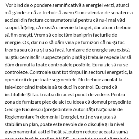
‘Vorbind de o pondere semnificativă a energiei verzi, atunci
mă gândesc că ar trebui să avem și un calendar de scoatere a
accizei din factura consumatorului pentru că nu-i mai văd
scopul. Înțeleg că există o nevoie la buget, dar atunci trebuie
să fim onești. Vrem să colectăm bani prin facturile de
energie. Ok, dar nu o să dăm vina pe furnizori că nu-și fac
treaba sau că nu știu să facă furnizare de energie sau există
nu știu ce mișcări suspecte prin piață și trebuie repede iar să
dăm drumul la toate controalele posibile. Eu nu zic să nu se
controleze. Controale sunt tot timpul în sectorul energetic, la
operatorii de pe toate segmentele. Nu trebuie anunțat la
televizor când trebuie să te duci în control. Eu cred că
instituțiile își fac treaba din acest punct de vedere. Pentru
zona de furnizare plec de aici cu ideea că domnul președinte
George Niculescu (președintele Autorității Naționale de
Reglementare în domeniul Energiei, n.r.) ne va ajuta să
stabilim un plan, poate este nevoie de o discuție și la nivel
guvernamental, astfel încât să putem reduce această sumă
care este încă în analiza ANRE – și sunt de acord că trebuie