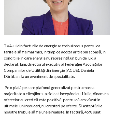
TVA-ul din facturile de energie ar trebui redus pentru ca
tarifele să fie mai mici, în timp ce acciza ar trebui scoasă, în
condițiile în care energia nu reprezintă un bun de lux, a
declarat, luni, directorul executiv al Federației Asociațiilor
Companiilor de Utilități din Energie (ACUE), Daniela
Dărăban, la un eveniment de specialitate.
‘Pe o piață pe care plafonul generalizat pentru marea
majoritate a clienților s-a ridicat începând cu 1 iulie, dinamica
ofertelor eu cred că este pozitivă, pentru că am văzut în
ultimele luni reduceri, nu creșteri pe oferte. Și așteptările
noastre trebuie să fie unele realiste. În factură, 45% sunt