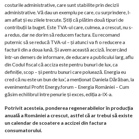
costurile administrative, care sunt stabilite prin decizii
administrative. Vă dau un exemplu pe care, cu surprindere, l-
am aflat și eu zilele trecute. Știți că plătim două tipuri de
contribuții la buget. Este TVA-ul care, culmea, a crescut, nu s-
a redus, dar ne dorim să reducem factura. Eu recomand
puternic să se reducă TVA-ul – și atunci va fi o reducere a
facturii din a doua lună. Și avem această acciză. Încercând
într-un demers de informare, de educare a publicului larg, aflu
din Codul fiscal că acciza este pentru bunuri de lux, ca
definiție, scop – și pentru bunuri care poluează. Energia eu
cred că nu este un bun de lux’, a menționat Daniela Dărăban, la
evenimentul Profit Energy.forum – Energia României – Cum
găsim echilibrul între penurie și exces, ediția a-IX-a.
Potrivit acesteia, ponderea regenerabilelor în producția
anuală a României a crescut, astfel că ar trebui să existe
un calendar de scoatere a accizei din factura
consumatorului.