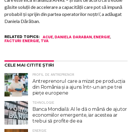
găsite soluții de accelerare a capacității care pot să impună
probabil și sprijin din partea operatorilor noștri’, a adăugat
Daniela Dărăban.
RELATED TOPICS:
,
,
,
ACUE
DANIELA DARABAN
ENERGIE
,
FACTURI ENERGIE
TVA
CELE MAI CITITE ȘTIRI
PROFIL DE ANTREPRENOR
Antreprenorul care a mizat pe producția
din România și a ajuns într-un an pe trei
piețe europene
TEHNOLOGIE
Banca Mondială: AI le dă o mână de ajutor
economiilor emergente, iar acestea ar
trebui să profite de ea
ENERGIE