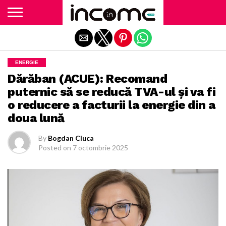
Exit mobile version
ENERGIE
Dărăban (ACUE): Recomand
puternic să se reducă TVA-ul și va fi
o reducere a facturii la energie din a
doua lună
By
Bogdan Ciuca
Posted on
7 octombrie 2025