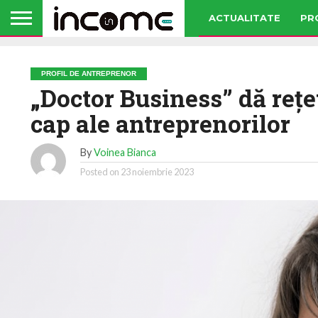
ACTUALITATE
PR
PROFIL DE ANTREPRENOR
„Doctor Business” dă rețe
cap ale antreprenorilor
By
Voinea Bianca
Posted on
23 noiembrie 2023