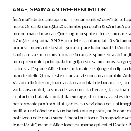
ANAF, SPAIMA ANTREPRENORILOR
Însă mulți dintre antreprenorii români sunt văduviți de tot apo
mare. Or ea își dorește să schimbe percepția și să îi facă pe
un one-man-show care ține singur în spate cifrele, sau care s
trăiește cu spaima ANAF-ului. Mi s-a întâmplat să văd anunț
primesc amenzi de la stat. Și mi se pare halucinant! Trăind în
banii, am văzut o transformare în rău, aș spune eu, a atribuți
antreprenorului, principala lor grijă este să nu cumva să gr
către stat”, spune Alice Ionescu. Iar aici se ajunge din lipsă 
mărețe ideile. Și mai este o cauză: viziunea în ansamblu. Antre
Văzute din interior, toate arată ca un blat de bucătărie, cu 
vadă ansamblul, să vadă de sus cum stă fiecare, dar și toate 
conturi din balanța contabilă extrage, structurează și eviden
performanța profitabilității, adică să vezi dacă ce ți-ai imagi
mulți, atunci când se uită în balanță au un profit, iar în cont 
potriveau cele două sume. Uneori au stocuri în magazine vechi
le nesfârșit”, încheie Alice Ionescu, mama aplicației Doctor 