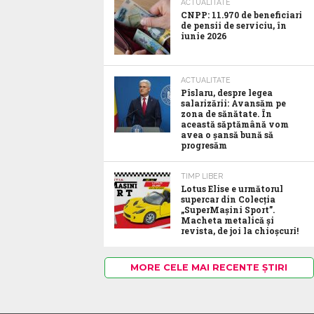
ACTUALITATE
CNPP: 11.970 de beneficiari
de pensii de serviciu, în
iunie 2026
ACTUALITATE
Pîslaru, despre legea
salarizării: Avansăm pe
zona de sănătate. În
această săptămână vom
avea o șansă bună să
progresăm
TIMP LIBER
Lotus Elise e următorul
supercar din Colecția
„SuperMașini Sport”.
Macheta metalică și
revista, de joi la chioșcuri!
MORE CELE MAI RECENTE ȘTIRI