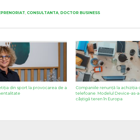
EPRENORIAT
,
CONSULTANTA
,
DOCTOR BUSINESS
iția din sport la provocarea de a
Companiile renunță la achiziția d
entalitate
telefoane. Modelul Device-as-a
câștigă teren în Europa