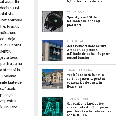
cut asta din
6,3 miliarde de dolari
decis să își
TEHNOLOGIE
plul și a
Spotify are 300 de
ltat aplicația
milioane de abonaţi
plătitori
fre. Practic,
indica unui
edit deja
ACTUALITATE
e lei. Pentru
Jeff Bezos vinde acţiuni
Amazon de peste 4
 pentru
miliarde de dolari după un
 Și vorbesc
record bursier
 pentru că nu
 atent și la
FINANȚE PERSONALE
Wolt lansează funcția
cu balanța
split payments, pentru
nile luate de
comenzile de grup, în
România
ucă” acele
plicația
TRANSPORTURI
ive pentru
Grupurile tehnologice
ă și nu are
consacrate din Europa se
profilează ca beneficiari ai
boom-ului AI