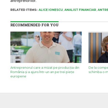
antreprenorilor.
RELATED ITEMS:
ALICE IONESCU
,
ANALIST FINANCIAR
,
ANTR
RECOMMENDED FOR YOU
Antreprenorul care a mizat pe producția din
De la compet
România și a ajuns într-un an pe trei piețe
schimba o m
europene