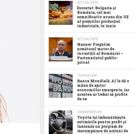
ACTUALITATE
Eurostat: Bulgaria și
România, cel mai
semnificativ avans din UE
al prețurilor producției
industriale, în iunie
ACTUALITATE
Nazare: Pregătim
următorul motor de
investiții al României –
Parteneriatul public-
privat
TEHNOLOGIE
Banca Mondială: AI le dă o
mână de ajutor
economiilor emergente, iar
acestea ar trebui să profite
de ea
TRANSPORTURI
Toyota îşi îmbunătăţeşte
estimările pentru profit şi
lansează un program de
răscumpărare de acţiuni de