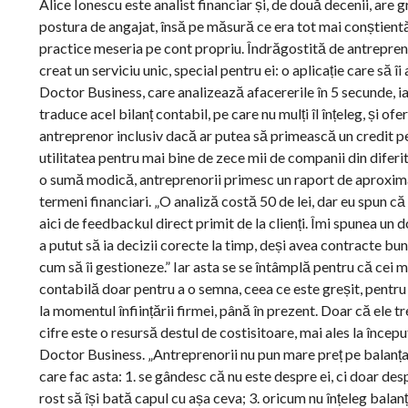
Alice Ionescu este analist financiar și, de două decenii, are g
postura de angajat, însă pe măsură ce era tot mai conștientă d
practice meseria pe cont propriu. Îndrăgostită de antreprenor
creat un serviciu unic, special pentru ei: o aplicație care să îi
Doctor Business, care analizează afacererile în 5 secunde, ia
traduce acel bilanț contabil, pe care nu mulți îl înțeleg, și of
antreprenor inclusiv dacă ar putea să primească un credit pe
utilitatea pentru mai bine de zece mii de companii din diferite
o sumă modică, antreprenorii primesc un raport de aproximati
termeni financiari. „O analiză costă 50 de lei, dar eu spun c
aici de feedbackul direct primit de la clienți. Îmi spunea u
a putut să ia decizii corecte la timp, deși avea contracte bun
cum să îi gestioneze.” Iar asta se se întâmplă pentru că cei m
contabilă doar pentru a o semna, ceea ce este greșit, pentru 
la momentul înființării firmei, până în prezent. Doar că ele tr
cifre este o resursă destul de costisitoare, mai ales la începu
Doctor Business. „Antreprenorii nu pun mare preț pe balanța c
care fac asta: 1. se gândesc că nu este despre ei, ci doar desp
rost să își bată capul cu așa ceva; 3. oricum nu înțeleg balan