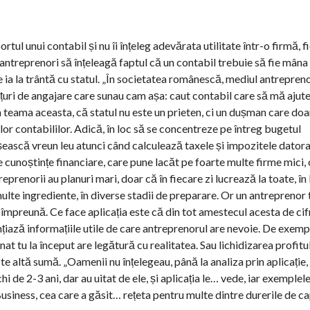
rtul unui contabil și nu îi înțeleg adevărata utilitate într-o firmă, f
 antreprenori să înțeleagă faptul că un contabil trebuie să fie mâna
e ia la trântă cu statul. „În societatea românescă, mediul antrepreno
uri de angajare care sunau cam așa: caut contabil care să mă ajute
 teama aceasta, că statul nu este un prieten, ci un dușman care doar 
ilor contabililor. Adică, în loc să se concentreze pe întreg bugetul
eșească vreun leu atunci când calculează taxele și impozitele dator
de cunoștințe financiare, care pune lacăt pe foarte multe firme mici, o
prenorii au planuri mari, doar că în fiecare zi lucrează la toate, în 
multe ingrediente, în diverse stadii de preparare. Or un antreprenor
împreună. Ce face aplicația este că din tot amestecul acesta de cif
țiază informațiile utile de care antreprenorul are nevoie. De exemp
nat tu la început are legătură cu realitatea. Sau lichidizarea profitu
este altă sumă. „Oamenii nu înțelegeau, până la analiza prin aplicație,
 de 2-3 ani, dar au uitat de ele, și aplicația le… vede, iar exemplel
Business, cea care a găsit… rețeta pentru multe dintre durerile de ca