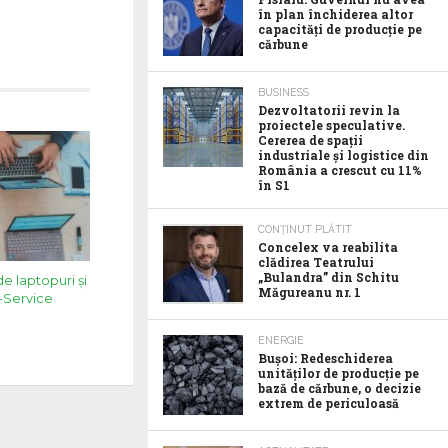
în plan închiderea altor
capacități de producție pe
cărbune
BUSINESS
Dezvoltatorii revin la
proiectele speculative.
Cererea de spații
industriale și logistice din
România a crescut cu 11%
în S1
CONȚINUT PLĂTIT
Concelex va reabilita
clădirea Teatrului
„Bulandra” din Schitu
e laptopuri și
Măgureanu nr. 1
-Service
ENERGIE
Bușoi: Redeschiderea
unităților de producție pe
bază de cărbune, o decizie
extrem de periculoasă