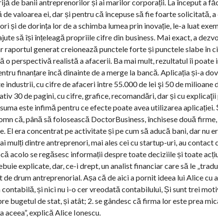
rijă de banii antreprenorilor și ai marilor corporații. La început a fă
e valoarea ei, dar și pentru că începuse să fie foarte solicitată, a 
i și de dorința lor de a schimba lumea prin inovație, le-a luat exem
 ajute să își înțeleagă propriile cifre din business. Mai exact, a dezvo
r raportul generat creionează punctele forte și punctele slabe în ci
eră o perspectivă realistă a afacerii. Ba mai mult, rezultatul îi poate 
ntru finanțare încă dinainte de a merge la bancă. Aplicația și-a dov
 industrii, cu cifre de afaceri între 55.000 de lei şi 50 de milioane d
v 30 de pagini, cu cifre, grafice, recomandări, dar și cu explicaţii
ă suma este infimă pentru ce efecte poate avea utilizarea aplicației.
n domn că, până să folosească DoctorBusiness, închisese două firme,
e. El era concentrat pe activitate și pe cum să aducă bani, dar nu era
ai mulți dintre antreprenori, mai ales cei cu startup-uri, au contact 
că acolo se regăsesc informații despre toate deciziile și toate acțiu
ebuie explicate, dar, ce-i drept, un analist financiar care să le „trad
t de drum antreprenorial. Așa că de aici a pornit ideea lui Alice cu a
ontabilă, și nici nu i-o cer vreodată contabilului, Și sunt trei mot
re bugetul de stat, și atât; 2. se gândesc că firma lor este prea mic
ța aceea”, explică Alice Ionescu.