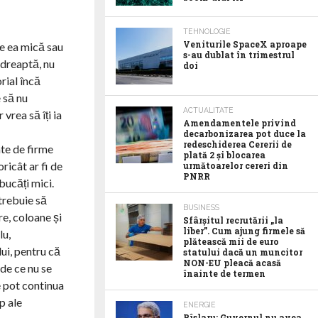
TEHNOLOGIE
Veniturile SpaceX aproape
ie ea mică sau
s-au dublat în trimestrul
 dreaptă, nu
doi
rial încă
 să nu
ACTUALITATE
vrea să îți ia
Amendamentele privind
decarbonizarea pot duce la
redeschiderea Cererii de
ate de firme
plată 2 și blocarea
ricât ar fi de
următoarelor cereri din
PNRR
bucăți mici.
 trebuie să
BUSINESS
re, coloane și
Sfârșitul recrutării „la
liber”. Cum ajung firmele să
lu,
plătească mii de euro
lui, pentru că
statului dacă un muncitor
NON-EU pleacă acasă
 de ce nu se
înainte de termen
e pot continua
p ale
ENERGIE
Pîslaru: Guvernul nu avea