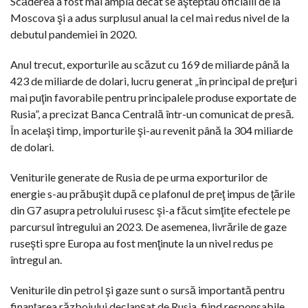
Scăderea a fost mai amplă decât se aşteptau oficialii de la
Moscova şi a adus surplusul anual la cel mai redus nivel de la
debutul pandemiei în 2020.
Anul trecut, exporturile au scăzut cu 169 de miliarde până la
423 de miliarde de dolari, lucru generat „în principal de preţuri
mai puţin favorabile pentru principalele produse exportate de
Rusia”, a precizat Banca Centrală într-un comunicat de presă.
În acelaşi timp, importurile şi-au revenit până la 304 miliarde
de dolari.
Veniturile generate de Rusia de pe urma exporturilor de
energie s-au prăbuşit după ce plafonul de preţ impus de ţările
din G7 asupra petrolului rusesc şi-a făcut simţite efectele pe
parcursul întregului an 2023. De asemenea, livrările de gaze
ruseşti spre Europa au fost menţinute la un nivel redus pe
întregul an.
Veniturile din petrol şi gaze sunt o sursă importantă pentru
finanţarea războiului declanşat de Rusia, fiind responsabile