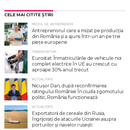
CELE MAI CITITE ȘTIRI
PROFIL DE ANTREPRENOR
Antreprenorul care a mizat pe producția
din România și a ajuns într-un an pe trei
piețe europene
TRANSPORTURI
Eurostat: Înmatriculările de vehicule noi
complet electrice în UE au crescut cu
aproape 30% anul trecut
ACTUALITATE
Nicuşor Dan, după reconfirmarea
ratingului României: În ciuda zgomotului
politic, România funcţionează
ACTUALITATE
Exportatorii de cereale din Rusia,
îngrijorați de atacurile Ucrainei asupra
porturilor și navelor rusești