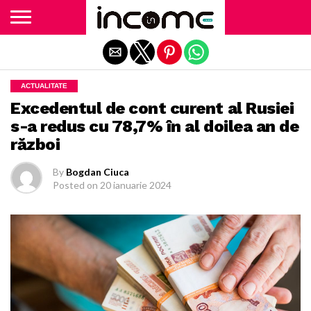
Exit mobile version
ACTUALITATE
Excedentul de cont curent al Rusiei
s-a redus cu 78,7% în al doilea an de
război
By
Bogdan Ciuca
Posted on
20 ianuarie 2024