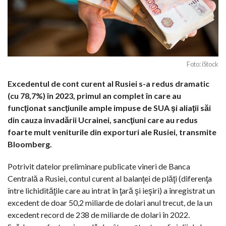
Foto: iStock
Excedentul de cont curent al Rusiei s-a redus dramatic
(cu 78,7%) în 2023, primul an complet în care au
funcţionat sancţiunile ample impuse de SUA şi aliaţii săi
din cauza invadării Ucrainei, sancţiuni care au redus
foarte mult veniturile din exporturi ale Rusiei, transmite
Bloomberg.
Potrivit datelor preliminare publicate vineri de Banca
Centrală a Rusiei, contul curent al balanţei de plăţi (diferenţa
între lichidităţile care au intrat în ţară şi ieşiri) a înregistrat un
excedent de doar 50,2 miliarde de dolari anul trecut, de la un
excedent record de 238 de miliarde de dolari în 2022.