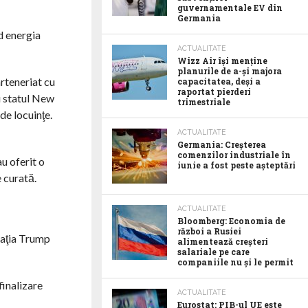
guvernamentale EV din
Germania
d energia
ACTUALITATE
Wizz Air își menține
planurile de a-și majora
rteneriat cu
capacitatea, deși a
raportat pierderi
u statul New
trimestriale
de locuinţe.
ACTUALITATE
Germania: Creșterea
comenzilor industriale în
u oferit o
iunie a fost peste așteptări
 curată.
ACTUALITATE
Bloomberg: Economia de
război a Rusiei
raţia Trump
alimentează creșteri
salariale pe care
companiile nu și le permit
finalizare
ACTUALITATE
Eurostat: PIB-ul UE este