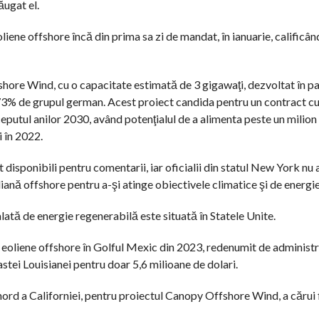
ăugat el.
ene offshore încă din prima sa zi de mandat, în ianuarie, calificân
re Wind, cu o capacitate estimată de 3 gigawaţi, dezvoltat în pa
 73% de grupul german. Acest proiect candida pentru un contract c
eputul anilor 2030, având potenţialul de a alimenta peste un milion 
 în 2022.
isponibili pentru comentarii, iar oficialii din statul New York nu a
ană offshore pentru a-şi atinge obiectivele climatice şi de energie
ată de energie regenerabilă este situată în Statele Unite.
ni eoliene offshore în Golful Mexic din 2023, redenumit de administ
stei Louisianei pentru doar 5,6 milioane de dolari.
ord a Californiei, pentru proiectul Canopy Offshore Wind, a cărui 