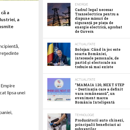
ENERGIE
Cadrul legal necesar
 că a
Transelectrica pentru a
dispune măsuri de
ustriei, a
siguranță pe piața de
ansmite
energie electrică, aprobat
de Guvern
ACTUALITATE
ncipientă,
Bolojan: Când în joc este
preşedinte
soarta României,
interesele personale, de
partid și electorale nu
trebuie să mai existe
ACTUALITATE
“MAMAIA 120, NEXT STEP
l Empire
– Destinația care a definit
at lipsa unei
vara românească”, un
eveniment marca
România Inteligentă
paniei,
TEHNOLOGIE
Producătorii auto chinezi,
principalii beneficiari ai
subvenților