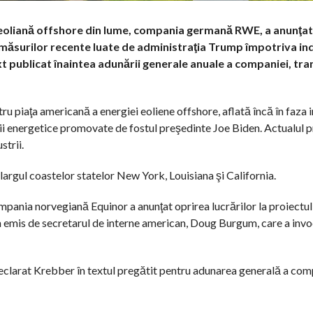
 eoliană offshore din lume, compania germană RWE, a anunţat
l măsurilor recente luate de administraţia Trump împotriva ind
t publicat înaintea adunării generale anuale a companiei, tr
u piaţa americană a energiei eoliene offshore, aflată încă în faza i
cii energetice promovate de fostul preşedinte Joe Biden. Actualul 
trii.
largul coastelor statelor New York, Louisiana şi California.
mpania norvegiană Equinor a anunţat oprirea lucrărilor la proiectu
n emis de secretarul de interne american, Doug Burgum, care a invoc
eclarat Krebber în textul pregătit pentru adunarea generală a com