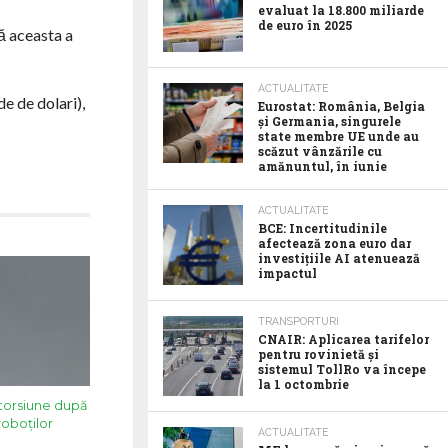
evaluat la 18.800 miliarde
de euro în 2025
ă aceasta a
ACTUALITATE
e de dolari),
Eurostat: România, Belgia
și Germania, singurele
state membre UE unde au
scăzut vânzările cu
amănuntul, în iunie
ACTUALITATE
BCE: Incertitudinile
afectează zona euro dar
investițiile AI atenuează
impactul
TRANSPORTURI
CNAIR: Aplicarea tarifelor
pentru rovinietă și
sistemul TollRo va începe
la 1 octombrie
torsiune după
roboţilor
ACTUALITATE