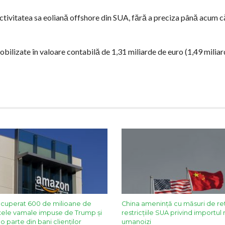
activitatea sa eoliană offshore din SUA, fără a preciza până acum c
lizate în valoare contabilă de 1,31 miliarde de euro (1,49 miliard
cuperat 600 de milioane de
China ameninţă cu măsuri de re
axele vamale impuse de Trump şi
restricţiile SUA privind importul 
 parte din bani clienţilor
umanoizi