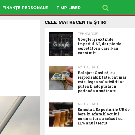
FINANȚE PERSONALE
TIMP LIBER
CELE MAI RECENTE ȘTIRI
TEHNOLOGIE
Google îşi extinde
imperiul AI, dar pierde
cercetătorii care l-au
construit
ACTUALITATE
Bolojan: Cred că, cu
responsabilitate, cât mai
este, legea salarizării ar
putea fi adoptată în
perioada următoare
ACTUALITATE
Eurostat: Exporturile UE de
bere în afara blocului
comunitar au scăzut cu
11% anul trecut