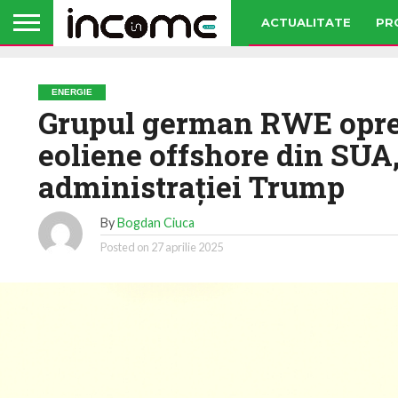
ACTUALITATE
PR
ENERGIE
Grupul german RWE opreşt
eoliene offshore din SUA
administraţiei Trump
By
Bogdan Ciuca
Posted on
27 aprilie 2025