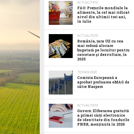
ACTUALITATE
FAO: Prețurile mondiale la
alimente, la cel mai ridicat
nivel din ultimii trei ani,
în iulie
ACTUALITATE
România, țara UE cu cea
mai redusă alocare
bugetară pe locuitor pentru
cercetare și dezvoltare, în
2025
TEHNOLOGIE
Comisia Europeană a
aprobat preluarea eMAG de
către Naspers
ACTUALITATE
Guvern: Eliberarea gratuită
a primei cărți electronice
de identitate din fondurile
PNRR, menținută în 2026