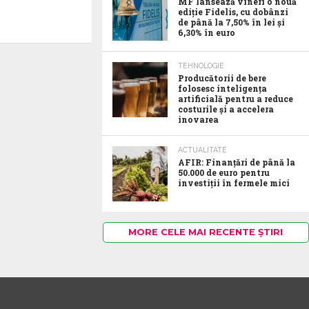
MF lansează vineri o nouă
ediție Fidelis, cu dobânzi
de până la 7,50% în lei și
6,30% în euro
TEHNOLOGIE
Producătorii de bere
folosesc inteligența
artificială pentru a reduce
costurile și a accelera
inovarea
ACTUALITATE
AFIR: Finanțări de până la
50.000 de euro pentru
investiții în fermele mici
MORE CELE MAI RECENTE ȘTIRI