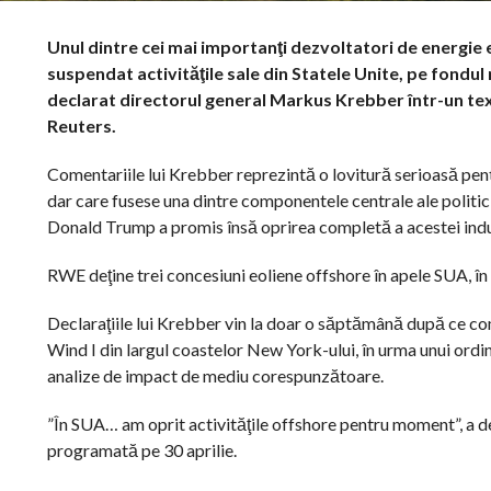
Unul dintre cei mai importanţi dezvoltatori de energie
suspendat activităţile sale din Statele Unite, pe fondu
declarat directorul general Markus Krebber într-un tex
Reuters.
Comentariile lui Krebber reprezintă o lovitură serioasă pentr
dar care fusese una dintre componentele centrale ale politi
Donald Trump a promis însă oprirea completă a acestei indus
RWE deţine trei concesiuni eoliene offshore în apele SUA, în 
Declaraţiile lui Krebber vin la doar o săptămână după ce co
Wind I din largul coastelor New York-ului, în urma unui ordi
analize de impact de mediu corespunzătoare.
”În SUA… am oprit activităţile offshore pentru moment”, a d
programată pe 30 aprilie.