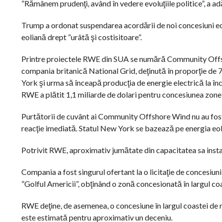
”Rămânem prudenţi, având în vedere evoluţiile politice”, a ad
Trump a ordonat suspendarea acordării de noi concesiuni eoli
eoliană drept ”urâtă şi costisitoare”.
Printre proiectele RWE din SUA se numără Community Offsho
compania britanică National Grid, deţinută în proporţie de
York şi urma să înceapă producţia de energie electrică la înc
RWE a plătit 1,1 miliarde de dolari pentru concesiunea zonei
Purtătorii de cuvânt ai Community Offshore Wind nu au fost d
reacţie imediată. Statul New York se bazează pe energia eoli
Potrivit RWE, aproximativ jumătate din capacitatea sa instal
Compania a fost singurul ofertant la o licitaţie de concesiu
”Golful Americii”, obţinând o zonă concesionată în largul coa
RWE deţine, de asemenea, o concesiune în largul coastei de n
este estimată pentru aproximativ un deceniu.