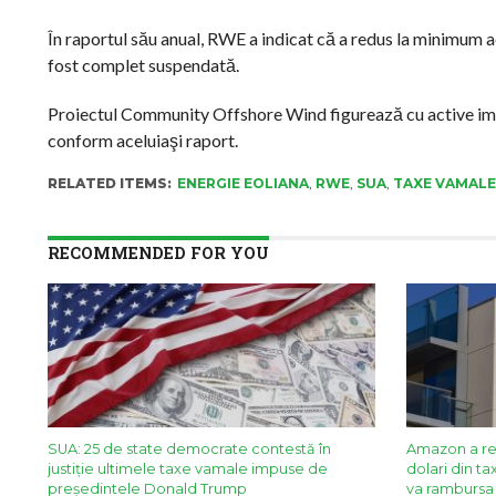
În raportul său anual, RWE a indicat că a redus la minimum 
fost complet suspendată.
Proiectul Community Offshore Wind figurează cu active imobi
conform aceluiaşi raport.
RELATED ITEMS:
ENERGIE EOLIANA
,
RWE
,
SUA
,
TAXE VAMALE
RECOMMENDED FOR YOU
SUA: 25 de state democrate contestă în
Amazon a re
justiție ultimele taxe vamale impuse de
dolari din t
președintele Donald Trump
va rambursa o