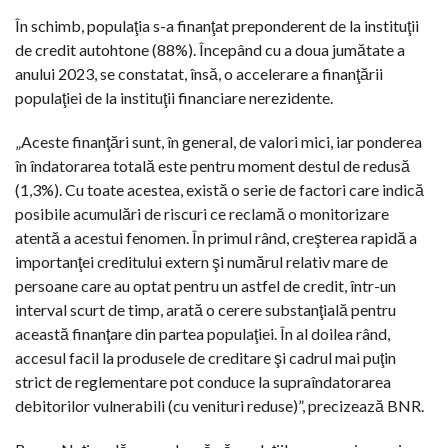
În schimb, populaţia s-a finanţat preponderent de la instituţii
de credit autohtone (88%). Începând cu a doua jumătate a
anului 2023, se constatat, însă, o accelerare a finanţării
populaţiei de la instituţii financiare nerezidente.
„Aceste finanţări sunt, în general, de valori mici, iar ponderea
în îndatorarea totală este pentru moment destul de redusă
(1,3%). Cu toate acestea, există o serie de factori care indică
posibile acumulări de riscuri ce reclamă o monitorizare
atentă a acestui fenomen. În primul rând, creşterea rapidă a
importanţei creditului extern şi numărul relativ mare de
persoane care au optat pentru un astfel de credit, într-un
interval scurt de timp, arată o cerere substanţială pentru
această finanţare din partea populaţiei. În al doilea rând,
accesul facil la produsele de creditare şi cadrul mai puţin
strict de reglementare pot conduce la supraîndatorarea
debitorilor vulnerabili (cu venituri reduse)”, precizează BNR.