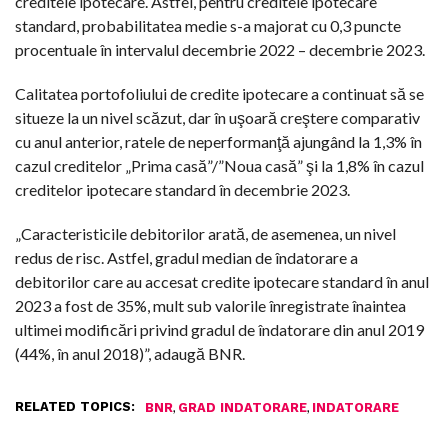
creditele ipotecare. Astfel, pentru creditele ipotecare
standard, probabilitatea medie s-a majorat cu 0,3 puncte
procentuale în intervalul decembrie 2022 – decembrie 2023.
Calitatea portofoliului de credite ipotecare a continuat să se
situeze la un nivel scăzut, dar în uşoară creştere comparativ
cu anul anterior, ratele de neperformanţă ajungând la 1,3% în
cazul creditelor „Prima casă”/”Noua casă” şi la 1,8% în cazul
creditelor ipotecare standard în decembrie 2023.
„Caracteristicile debitorilor arată, de asemenea, un nivel
redus de risc. Astfel, gradul median de îndatorare a
debitorilor care au accesat credite ipotecare standard în anul
2023 a fost de 35%, mult sub valorile înregistrate înaintea
ultimei modificări privind gradul de îndatorare din anul 2019
(44%, în anul 2018)”, adaugă BNR.
RELATED TOPICS:
,
,
BNR
GRAD INDATORARE
INDATORARE