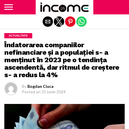
Exit mobile version
ACTUALITATE
Îndatorarea companiilor
nefinanciare şi a populaţiei s- a
menţinut în 2023 pe o tendinţa
ascendentă, dar ritmul de creştere
s- a redus la 4%
By
Bogdan Ciuca
Posted on
21 iunie 2024