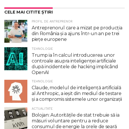
CELE MAI CITITE ȘTIRI
PROFIL DE ANTREPRENOR
Antreprenorul care a mizat pe producția
din România și a ajuns într-un an pe trei
piețe europene
TEHNOLOGIE
Trump ia în calcul introducerea unor
controale asupra inteligenţei artificiale
după incidentele de hacking implicând
OpenAI
TEHNOLOGIE
Claude, modelul de inteligenţă artificială
al Anthropic, a ieşit din mediul de testare
şi a compromis sistemele unor organizaţii
ACTUALITATE
Bolojan: Autoritățile de stat trebuie să ia
măsuri voluntare pentru a reduce
consumul de energie la orele de seară