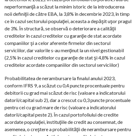
neperformanţă a scăzut la minim istoric de la introducerea
noii definiţii de către EBA, la 3,8% în decembrie 2023, în timp
ce în cazul sectorului populaţiei, aceasta a depăşit uşor pragul
de 3%. În structură, se observă o deteriorare a calităţii
creditelor în cazul creditelor cu garanţie de stat acordate
companiilor şi a celor aferente firmelor din sectorul
serviciilor, dar valorile s-au menţinut la un nivel gestionabil
(2,5% în cazul creditelor cu garanţie de stat şi 4,8% în cazul
creditelor acordate companiilor din sectorul serviciilor)
Probabilitatea de nerambursare la finalul anului 2023,
conform IFRS 9, a scăzut cu 0,4 puncte procentuale pentru
debitorii cu grad mai scăzut de risc (valoare a indicatorului
datorii/capital sub 2), dar a crescut cu 0,3 puncte procentuale
pentru cei cu grad mare de risc (valoare a indicatorului
datorii/capital peste 2). În cazul portofoliului de credite
acordate populaţiei, instituţiile de credit au consemnat, de
asemenea, o creştere a probabilităţii de nerambursare pentru