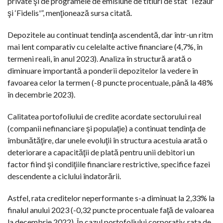
private şi de programele de emisiune de titluri de stat ‘Tezaur’
şi ‘Fidelis'”, menţionează sursa citată.
Depozitele au continuat tendinţa ascendentă, dar într-un ritm
mai lent comparativ cu celelalte active financiare (4,7%, în
termeni reali, în anul 2023). Analiza în structură arată o
diminuare importantă a ponderii depozitelor la vedere în
favoarea celor la termen (-8 puncte procentuale, până la 48%
în decembrie 2023).
Calitatea portofoliului de credite acordate sectorului real
(companii nefinanciare şi populaţie) a continuat tendinţa de
îmbunătăţire, dar unele evoluţii în structura acestuia arată o
deteriorare a capacităţii de plată pentru unii debitori un
factor fiind şi condiţiile financiare restrictive, specifice fazei
descendente a ciclului îndatorării.
Astfel, rata creditelor neperformante s-a diminuat la 2,33% la
finalul anului 2023 (-0,32 puncte procentuale faţă de valoarea
la decembrie 2022). În cazul portofoliului corporativ, rata de