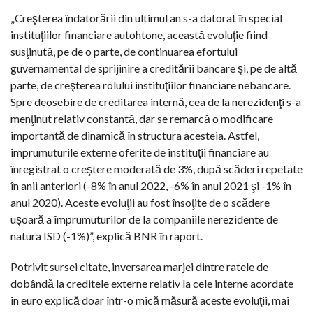
„Creşterea îndatorării din ultimul an s-a datorat în special
instituţiilor financiare autohtone, această evoluţie fiind
susţinută, pe de o parte, de continuarea efortului
guvernamental de sprijinire a creditării bancare şi, pe de altă
parte, de creşterea rolului instituţiilor financiare nebancare.
Spre deosebire de creditarea internă, cea de la nerezidenţi s-a
menţinut relativ constantă, dar se remarcă o modificare
importantă de dinamică în structura acesteia. Astfel,
împrumuturile externe oferite de instituţii financiare au
înregistrat o creştere moderată de 3%, după scăderi repetate
în anii anteriori (-8% în anul 2022, -6% în anul 2021 şi -1% în
anul 2020). Aceste evoluţii au fost însoţite de o scădere
uşoară a împrumuturilor de la companiile nerezidente de
natura ISD (-1%)”, explică BNR în raport.
Potrivit sursei citate, inversarea marjei dintre ratele de
dobândă la creditele externe relativ la cele interne acordate
în euro explică doar într-o mică măsură aceste evoluţii, mai