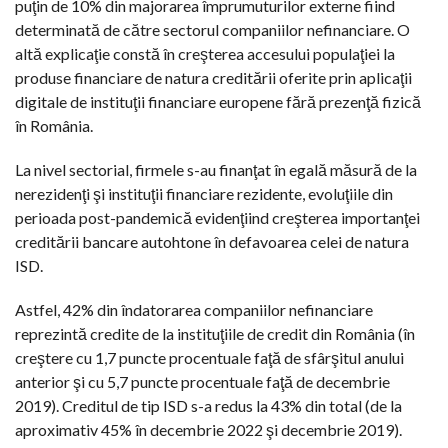
puţin de 10% din majorarea împrumuturilor externe fiind
determinată de către sectorul companiilor nefinanciare. O
altă explicaţie constă în creşterea accesului populaţiei la
produse financiare de natura creditării oferite prin aplicaţii
digitale de instituţii financiare europene fără prezenţă fizică
în România.
La nivel sectorial, firmele s-au finanţat în egală măsură de la
nerezidenţi şi instituţii financiare rezidente, evoluţiile din
perioada post-pandemică evidenţiind creşterea importanţei
creditării bancare autohtone în defavoarea celei de natura
ISD.
Astfel, 42% din îndatorarea companiilor nefinanciare
reprezintă credite de la instituţiile de credit din România (în
creştere cu 1,7 puncte procentuale faţă de sfârşitul anului
anterior şi cu 5,7 puncte procentuale faţă de decembrie
2019). Creditul de tip ISD s-a redus la 43% din total (de la
aproximativ 45% în decembrie 2022 şi decembrie 2019).