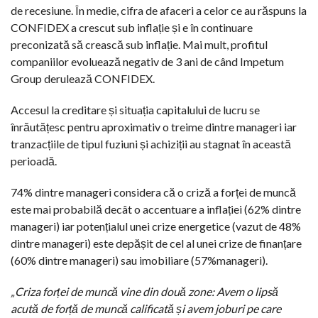
de recesiune. În medie, cifra de afaceri a celor ce au răspuns la
CONFIDEX a crescut sub inflație și e în continuare
preconizată să crească sub inflație. Mai mult, profitul
companiilor evoluează negativ de 3 ani de când Impetum
Group derulează CONFIDEX.
Accesul la creditare și situația capitalului de lucru se
înrăutățesc pentru aproximativ o treime dintre manageri iar
tranzacțiile de tipul fuziuni și achiziții au stagnat în această
perioadă.
74% dintre manageri considera că o criză a forței de muncă
este mai probabilă decât o accentuare a inflației (62% dintre
manageri) iar potențialul unei crize energetice (vazut de 48%
dintre manageri) este depășit de cel al unei crize de finanțare
(60% dintre manageri) sau imobiliare (57%manageri).
„Criza forței de muncă vine din două zone: Avem o lipsă
acută de forță de muncă calificată și
avem joburi pe care