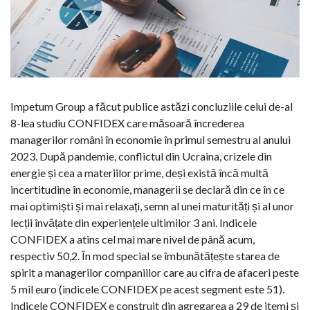
Impetum Group a făcut publice astăzi concluziile celui de-al
8-lea studiu CONFIDEX care măsoară încrederea
managerilor români în economie în primul semestru al anului
2023. După pandemie, conflictul din Ucraina, crizele din
energie și cea a materiilor prime, deși există încă multă
incertitudine în economie, managerii se declară din ce în ce
mai optimiști și mai relaxați, semn al unei maturități și al unor
lecții învățate din experiențele ultimilor 3 ani. Indicele
CONFIDEX a atins cel mai mare nivel de până acum,
respectiv 50,2. În mod special se îmbunătățește starea de
spirit a managerilor companiilor care au cifra de afaceri peste
5 mil euro (indicele CONFIDEX pe acest segment este 51).
Indicele CONFIDEX e construit din agregarea a 29 de itemi și