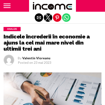
Exit mobile version
ANALIZE
Indicele încrederii în economie a
ajuns la cel mai mare nivel din
ultimii trei ani
By
Valentin Vioreanu
Posted on
23 mai 2023