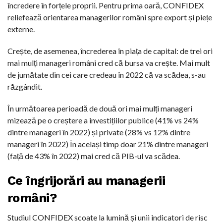
încredere în forțele proprii. Pentru prima oară, CONFIDEX
reliefează orientarea managerilor români spre export și piețe
externe.
Crește, de asemenea, încrederea în piața de capital: de trei ori
mai mulți manageri români cred că bursa va crește. Mai mult
de jumătate din cei care credeau în 2022 că va scădea, s-au
răzgândit.
În următoarea perioadă de două ori mai mulți manageri
mizează pe o creștere a investițiilor publice (41% vs 24%
dintre manageri în 2022) și private (28% vs 12% dintre
manageri în 2022) În același timp doar 21% dintre manageri
(față de 43% în 2022) mai cred că PIB-ul va scădea.
Ce îngrijorări au managerii
români?
Studiul CONFIDEX scoate la lumină și unii indicatori de risc