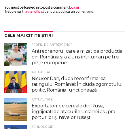
You must be logged in to post a comment
Login
Trebuie să fii
autentificat
pentru a publica un comentariu.
CELE MAI CITITE ȘTIRI
PROFIL DE ANTREPRENOR
Antreprenorul care a mizat pe producția
din România și a ajuns într-un an pe trei
piețe europene
ACTUALITATE
Nicuşor Dan, după reconfirmarea
ratingului României: În ciuda zgomotului
politic, România funcţionează
ACTUALITATE
Exportatorii de cereale din Rusia,
îngrijorați de atacurile Ucrainei asupra
porturilor și navelor rusești
TEHNOLOGIE