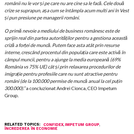
românii nu le vor și pe care nu are cine sa le facă. Cele două
crize se suprapun, așa cum se întâmpla acum multi ani în Vest
și pun presiune pe managerii români.
O primă nevoie a mediului de business românesc este de
sprijin real din partea autorităților pentru a gestiona această
criză a forței de muncă. Putem face asta atât prin resurse
interne, crescând procentul din populația care este activă în
câmpul muncii, pentru a ajunge la media europeană (69%
România vs 75% UE) cât și prin relaxarea procedurilor de
imigrație pentru profesiile care nu sunt atractive pentru
români (de la 100.000 permise de muncă anual la cel puțin
300.000).”
a concluzionat
Andrei Cionca, CEO Impetum
Group.
RELATED TOPICS:
,
,
CONFIDEX
IMPETUM GROUP
ÎNCREDEREA ÎN ECONOMIE