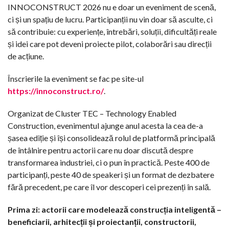
INNOCONSTRUCT 2026 nu e doar un eveniment de scenă,
ci și un spațiu de lucru. Participanții nu vin doar să asculte, ci
să contribuie: cu experiențe, întrebări, soluții, dificultăți reale
și idei care pot deveni proiecte pilot, colaborări sau direcții
de acțiune.
Înscrierile la eveniment se fac pe site-ul
https://innoconstruct.ro/
.
Organizat de Cluster TEC – Technology Enabled
Construction, evenimentul ajunge anul acesta la cea de-a
șasea ediție și își consolidează rolul de platformă principală
de întâlnire pentru actorii care nu doar discută despre
transformarea industriei, ci o pun în practică. Peste 400 de
participanți, peste 40 de speakeri și un format de dezbatere
fără precedent, pe care îl vor descoperi cei prezenți în sală.
Prima zi: actorii care modelează construcția inteligentă –
beneficiarii, arhitecții și proiectanții, constructorii,