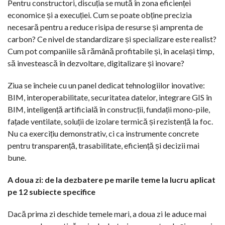
Pentru constructori, discuția se mută în zona eficienței
economice și a execuției. Cum se poate obține precizia
necesară pentru a reduce risipa de resurse și amprenta de
carbon? Ce nivel de standardizare și specializare este realist?
Cum pot companiile să rămână profitabile și, în același timp,
să investească în dezvoltare, digitalizare și inovare?
Ziua se încheie cu un panel dedicat tehnologiilor inovative:
BIM, interoperabilitate, securitatea datelor, integrare GIS în
BIM, inteligență artificială în construcții, fundații mono-pile,
fațade ventilate, soluții de izolare termică și rezistență la foc.
Nu ca exercițiu demonstrativ, ci ca instrumente concrete
pentru transparență, trasabilitate, eficiență și decizii mai
bune.
A doua zi: de la dezbatere pe marile teme la lucru aplicat
pe 12 subiecte specifice
Dacă prima zi deschide temele mari, a doua zi le aduce mai