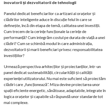
inovatorii și dezvoltatorii de tehnologii
Panelul dedicat beneficiarilor ca artizani ai orașelor și
clădirilor inteligente aduce în discuție felul în care se
definește, încă din etapa de temă, calitatea unei investiții.
Cum trecem de la cerințe funcționale la cerințe de
performanță? Cum integrăm costul pe durata de viață a unei
clădiri? Cum se schimbă modul în care administrația,
dezvoltatorii și marii beneficiari privesc responsabilitatea
investițiilor?
Urmează perspectiva arhitecților și proiectanților, într-un
panel dedicat sustenabilității, circularității și calității
experienței utilizatorului. Nu mai este suficient să proiectăm
clădiri care „funcționează”. Miza devine proiectarea unor
spații eficiente energetic, sănătoase, adaptabile, integrate în
logica orașelor și capabile să răspundă unor standarde tot
mai complexe.