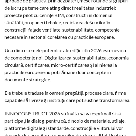
aproape de practică, prin dezbateri, mese rotunde și grupuri
de lucru pe teme care ating direct realitatea industriei:
proiecte pilot cu cerințe BIM, construcții în domeniul
sănătății, propuneri tehnice, reciclarea deșeurilor în
construcții, fațade ventilate, sustenabilitate, competențe
necesare în sector și corelarea cu practicile europene.
Una dintre temele puternice ale ediției din 2026 este nevoia
de competențe noi. Digitalizarea, sustenabilitatea, economia
circulară, certificarea, micro-certificarea și alinierea la
practicile europene nu pot rămâne doar concepte în
documente strategice.
Ele trebuie traduse în oameni pregătiți, procese clare, firme
capabile să livreze și instituții care pot susține transformarea.
INNOCONSTRUCT 2026 vă invită să vă exprimați și să
participați la dialog, pentru că, dincolo de materiale, utilaje,
platforme digitale și standarde, construcțiile viitorului vor
depinde de capacitatea oamenilor de a lucra altfel. Pentru a