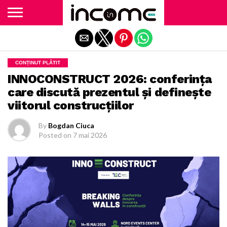
Exit mobile version
CONȚINUT PLĂTIT
INNOCONSTRUCT 2026: conferința
care discută prezentul și definește
viitorul construcțiilor
By
Bogdan Ciuca
Posted on
7 mai 2026