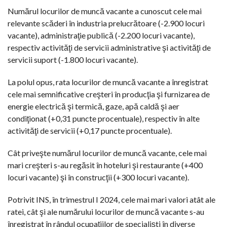
Numărul locurilor de muncă vacante a cunoscut cele mai
relevante scăderi în industria prelucrătoare (-2.900 locuri
vacante), administraţie publică (-2.200 locuri vacante),
respectiv activităţi de servicii administrative şi activităţi de
servicii suport (-1.800 locuri vacante).
La polul opus, rata locurilor de muncă vacante a înregistrat
cele mai semnificative creşteri în producţia şi furnizarea de
energie electrică şi termică, gaze, apă caldă şi aer
condiţionat (+0,31 puncte procentuale), respectiv în alte
activităţi de servicii (+0,17 puncte procentuale).
Cât priveşte numărul locurilor de muncă vacante, cele mai
mari creşteri s-au regăsit în hoteluri şi restaurante (+400
locuri vacante) şi în construcţii (+300 locuri vacante).
Potrivit INS, în trimestrul I 2024, cele mai mari valori atât ale
ratei, cât şi ale numărului locurilor de muncă vacante s-au
înregistrat în rândul ocupaţiilor de specialişti în diverse