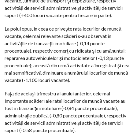
vacante), urmate de transport şi depozitare, respectiv
activităţi de servicii administrative şi activităţi de servicii
suport (+400 locuri vacante pentru fiecare în parte).
La polul opus, în ceea ce priveşte rata locurilor de muncă
vacante, cele mai relevante scăderi s-au observat în
activităţile de tranzacţii imobiliare (-0,14 puncte
procentuale), respectiv comerţ cu ridicata şi cu amănuntul;
repararea autovehiculelor şi motocicletelor (-0,13 puncte
procentuale); această din urmă activitate a înregistrat şi cea
mai semnificativă diminuare a numărului locurilor de muncă
vacante (-1.100 locuri vacante).
Faţă de acelaşi trimestru al anului anterior, cele mai
importante scăderi ale ratei locurilor de muncă vacante au
fost în tranzacţii imobiliare (-0,84 puncte procentuale),
administraţie publică (-0,80 puncte procentuale), respectiv
activităţi de servicii administrative şi activităţi de servicii
suport (-0,58 puncte procentuale).