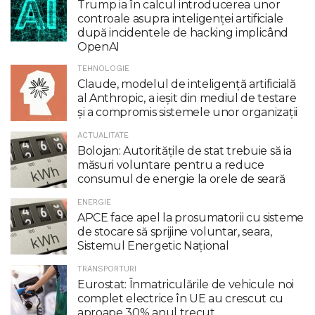
Trump ia în calcul introducerea unor
controale asupra inteligenţei artificiale
după incidentele de hacking implicând
OpenAI
TEHNOLOGIE
Claude, modelul de inteligenţă artificială
al Anthropic, a ieşit din mediul de testare
şi a compromis sistemele unor organizaţii
ACTUALITATE
Bolojan: Autoritățile de stat trebuie să ia
măsuri voluntare pentru a reduce
consumul de energie la orele de seară
ENERGIE
APCE face apel la prosumatorii cu sisteme
de stocare să sprijine voluntar, seara,
Sistemul Energetic Național
TRANSPORTURI
Eurostat: Înmatriculările de vehicule noi
complet electrice în UE au crescut cu
aproape 30% anul trecut