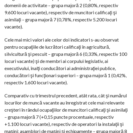
domenii de activitate – grupa majoră 2 (0,80%, respectiv
9.600 locuri vacante), respectiv de muncitori calificaţi şi
asimilaţi – grupa majoră 7 (0,78%, respectiv 5.200 locuri
vacante).
Cele mai mici valori ale celor doi indicatori s-au observat
pentru ocupaţiile de lucrători calificaţi în agricultură,
silvicultură şi pescuit – grupa majoră 6 (0,33%, respectiv 100
locuri vacante) şi de membri ai corpului legislativ, ai
executivului, înalţi conducători ai administraţiei publice,
conducători şi funcţionari superiori – grupa majoră 1 (0,42%,
respectiv 1.600 locuri vacante).
Comparativ cu trimestrul precedent, atât rata, cât şi numărul
locurilor de muncă vacante au înregistrat cele mai relevante
creşteri în rândul ocupaţiilor de muncitori calificaţi şi asimilaţi
– grupa majoră 7 (+0,15 puncte procentuale, respectiv
+1.100 locuri vacante), respectiv de operatori la instalaţii şi
maşini; asamblori de maşini şi echipamente – grupa majoră 8