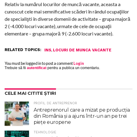
Relativ la numărul locurilor de muncă vacante, aceasta a
cunoscut cele mai semnificative scăderi în rândul ocupaţiilor
de specialişti în diverse domenii de activitate – grupa majoră
2 (-4.000 locuri vacante), urmate de cele de ocupaţii
elementare – grupa majoră 9 (-2.600 locuri vacante).
RELATED TOPICS:
,
INS
LOCURI DE MUNCA VACANTE
You must be logged in to post a comment
Login
Trebuie să fii
autentificat
pentru a publica un comentariu.
CELE MAI CITITE ȘTIRI
PROFIL DE ANTREPRENOR
Antreprenorul care a mizat pe producția
din România și a ajuns într-un an pe trei
piețe europene
TEHNOLOGIE