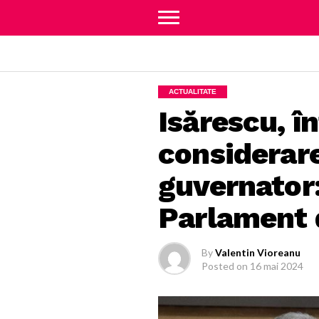
ACTUALITATE
Isărescu, în
considerar
guvernator:
Parlament d
By
Valentin Vioreanu
Posted on
16 mai 2024