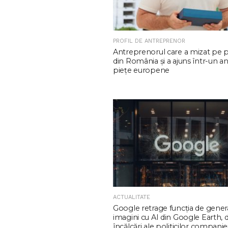
PROFIL DE ANTREPRENOR
Antreprenorul care a mizat pe 
din România și a ajuns într-un an
piețe europene
ACTUALITATE
Google retrage funcţia de gener
imagini cu AI din Google Earth,
încălcări ale politicilor companie