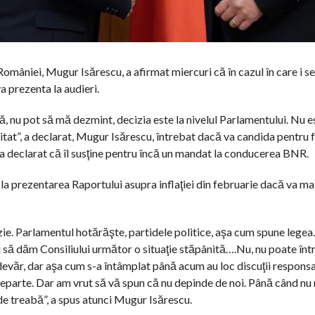
omâniei, Mugur Isărescu, a afirmat miercuri că în cazul în care i 
 prezenta la audieri.
 nu pot să mă dezmint, decizia este la nivelul Parlamentului. Nu es
itat”, a declarat, Mugur Isărescu, întrebat dacă va candida pentru f
a declarat că îl susţine pentru încă un mandat la conducerea BNR.
 la prezentarea Raportului asupra inflaţiei din februarie dacă va 
ie. Parlamentul hotărăşte, partidele politice, aşa cum spune legea.
să dăm Consiliului următor o situaţie stăpânită….Nu, nu poate într-ad
evăr, dar aşa cum s-a întâmplat până acum au loc discuţii responsab
 departe. Dar am vrut să vă spun că nu depinde de noi. Până când n
 treabă”, a spus atunci Mugur Isărescu.