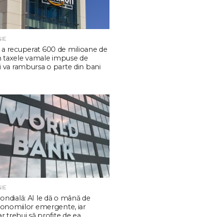
IE
a recuperat 600 de milioane de
in taxele vamale impuse de
 va rambursa o parte din bani
IE
ndială: AI le dă o mână de
conomiilor emergente, iar
r trebui să profite de ea