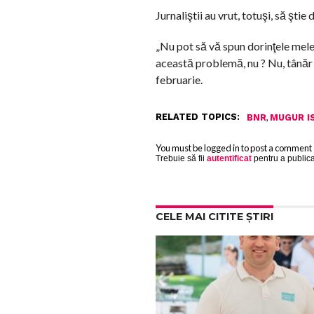
Jurnaliştii au vrut, totuşi, să şti
„Nu pot să vă spun dorinţele mele
această problemă, nu ? Nu, tânăr n
februarie.
RELATED TOPICS:
,
BNR
MUGUR I
You must be logged in to post a comment
Trebuie să fii
autentificat
pentru a public
CELE MAI CITITE ȘTIRI