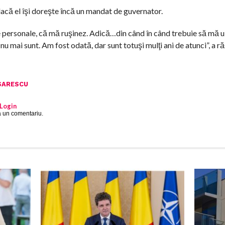
e dacă el îşi doreşte încă un mandat de guvernator.
 personale, că mă ruşinez. Adică…din când în când trebuie să mă uit 
u mai sunt. Am fost odată, dar sunt totuşi mulţi ani de atunci”, a r
SARESCU
Login
a un comentariu.