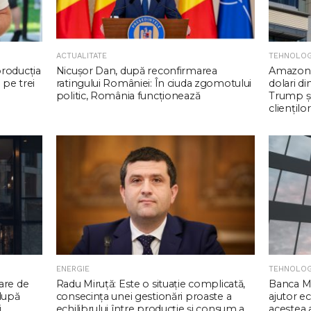
ACTUALITATE
TEHNOLOG
producția
Nicuşor Dan, după reconfirmarea
Amazon 
 pe trei
ratingului României: În ciuda zgomotului
dolari d
politic, România funcţionează
Trump şi
clienţilor
ENERGIE
TEHNOLOG
are de
Radu Miruţă: Este o situaţie complicată,
Banca Mo
 după
consecinţa unei gestionări proaste a
ajutor e
i
echilibrului între producţie şi consum a
acestea a