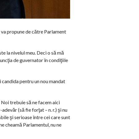
se va propune de către Parlament
te la nivelul meu. Deci o să mă
uncţia de guvernator în condiţiile
mai candida pentru un nou mandat
 Noi trebuie să ne facem aici
evăr (să fie forţat – n. r.) şi nu
ile şi serioase între cei care sunt
u ne cheamă Parlamentul, nu ne