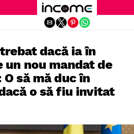
Exit mobile version
trebat dacă ia în
e un nou mandat de
 O să mă duc în
acă o să fiu invitat