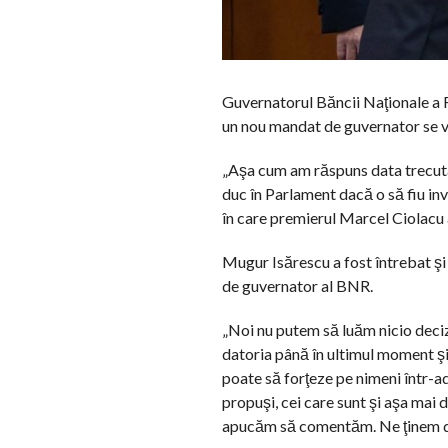
Guvernatorul Băncii Naţionale a R
un nou mandat de guvernator se va
„Aşa cum am răspuns data trecută,
duc în Parlament dacă o să fiu inv
în care premierul Marcel Ciolacu 
Mugur Isărescu a fost întrebat şi
de guvernator al BNR.
„Noi nu putem să luăm nicio deciz
datoria până în ultimul moment şi 
poate să forţeze pe nimeni într-ad
propuşi, cei care sunt şi aşa mai
apucăm să comentăm. Ne ţinem de