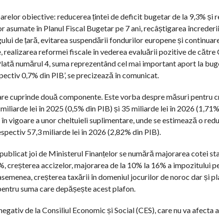
elor obiective: reducerea țintei de deficit bugetar de la 9,3% și r
r asumate în Planul Fiscal Bugetar pe 7 ani, recâștigarea încrederi
ngului de țară, evitarea suspendării fondurilor europene și continuar
, realizarea reformei fiscale în vederea evaluării pozitive de către
Plată numărul 4, suma reprezentând cel mai important aport la buge
pectiv 0,7% din PIB’, se precizează în comunicat.
are cuprinde două componente. Este vorba despre măsuri pentru c
iliarde lei în 2025 (0,5% din PIB) și 35 miliarde lei în 2026 (1,71%
 în vigoare a unor cheltuieli suplimentare, unde se estimează o red
espectiv 57,3 miliarde lei în 2026 (2,82% din PIB).
e publicat joi de Ministerul Finanțelor se numără majorarea cotei s
%, creșterea accizelor, majorarea de la 10% la 16% a impozitului p
semenea, creșterea taxării în domeniul jocurilor de noroc dar și pl
, pentru suma care depășește acest plafon.
egativ de la Consiliul Economic și Social (CES), care nu va afecta a