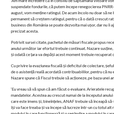
‘Am mare încredere că în consiliu de săptămâna viitoare vom
suspendate fondurile, că putem începe renegocierea PNRR-ulu
august, vom menține ratingul. De acum încolo nu doar să ne 
permanent să creștem ratingul, pentru că o dată crescut rating
business din România se poate dezvolta mai ușor, dar nu îi aj
precizat acesta.
Potrivit sursei citate, pachetul de măsuri fiscale propus r
anului următor iar efortul trebuie continuat. Nazare susține
și odată ce țara va depăși acest moment trebuie recuperat d
Cu privire la evaziunea fiscală și deficitul de colectare, șefu
de o asistență reală acordată contribuabililor, pentru că nu e
Nazare spune că Fiscul trebuie să acționeze, pe baza unei an
‘Eu vreau să vă spun că am făcut o evaluare. Arieratele recup
mandatelor. Acestea au crescut numai de la începutul anului
care este imens și, bineînțeles, ANAF trebuie să înceapă s
își va face treaba și va începe să lucreze într-un cu totul alt
modului în care funcționează și o regândire a modului în care 