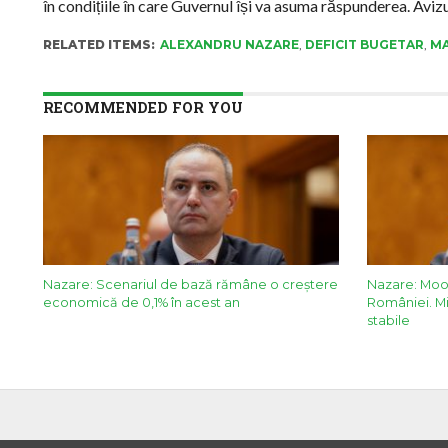
în condițiile în care Guvernul își va asuma răspunderea. Avizu
RELATED ITEMS:
ALEXANDRU NAZARE
,
DEFICIT BUGETAR
,
MA
RECOMMENDED FOR YOU
Nazare: Scenariul de bază rămâne o creștere
Nazare: Mood
economică de 0,1% în acest an
României. Mi
stabile