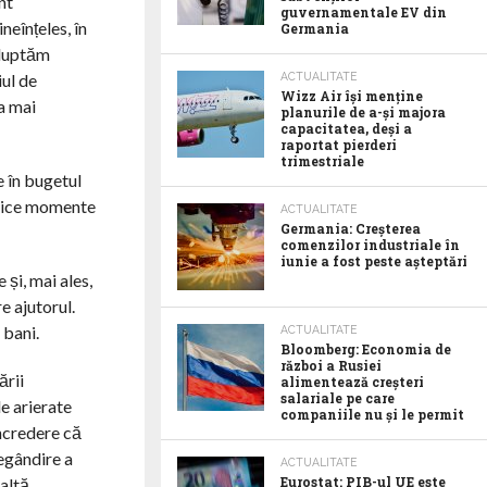
nt
guvernamentale EV din
eînțeles, în
Germania
 luptăm
iul de
ACTUALITATE
Wizz Air își menține
a mai
planurile de a-și majora
capacitatea, deși a
raportat pierderi
trimestriale
e în bugetul
ritice momente
ACTUALITATE
Germania: Creșterea
comenzilor industriale în
iunie a fost peste așteptări
 și, mai ales,
e ajutorul.
 bani.
ACTUALITATE
Bloomberg: Economia de
război a Rusiei
ării
alimentează creșteri
salariale pe care
e arierate
companiile nu și le permit
ncredere că
regândire a
ACTUALITATE
Eurostat: PIB-ul UE este
 altă