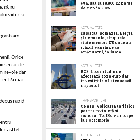
evaluat la 18.800 miliarde
e, să nu
de euro în 2025
lui viitor se
ACTUALITATE
Eurostat: România, Belgia
organizare
și Germania, singurele
state membre UE unde au
scăzut vânzările cu
amănuntul, în iunie
menii. Orice
în sensul de
ACTUALITATE
em nevoie dar
BCE: Incertitudinile
afectează zona euro dar
cient și mai
investițiile AI atenuează
impactul
 depus rapid
TRANSPORTURI
CNAIR: Aplicarea tarifelor
pentru rovinietă și
sistemul TollRo va începe
la 1 octombrie
pentru
or, astfel
ACTUALITATE