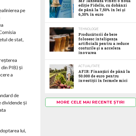
MF lansează vineri o nouă
ediție Fidelis, cu dobânzi
ealinierea pe
de până la 7,50% în lei și
6,30% în euro
i
ea
TEHNOLOGIE
 Comisia
Producătorii de bere
tul de stat,
folosesc inteligența
artificială pentru a reduce
costurile și a accelera
inovarea
reșterea
ACTUALITATE
 din PIB) și
AFIR: Finanțări de până la
ucere a
50.000 de euro pentru
investiții în fermele mici
tandard de
e dividende și
MORE CELE MAI RECENTE ȘTIRI
ata
doptarea lui,