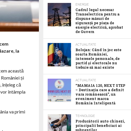
ENERGIE
Cadrul legal necesar
Transelectrica pentru a
dispune măsuri de
siguranță pe piața de
energie electrică, aprobat
de Guvern
arcem
ACTUALITATE
Bolojan: Când în joc este
Nazare, la
soarta României,
interesele personale, de
partid și electorale nu
trebuie să mai existe
arcem această
 României și
ACTUALITATE
 înțeleg că
“MAMAIA 120, NEXT STEP
– Destinația care a definit
e vor întâmpla
vara românească”, un
eveniment marca
România Inteligentă
mânia va primi
TEHNOLOGIE
Producătorii auto chinezi,
principalii beneficiari ai
subvenților