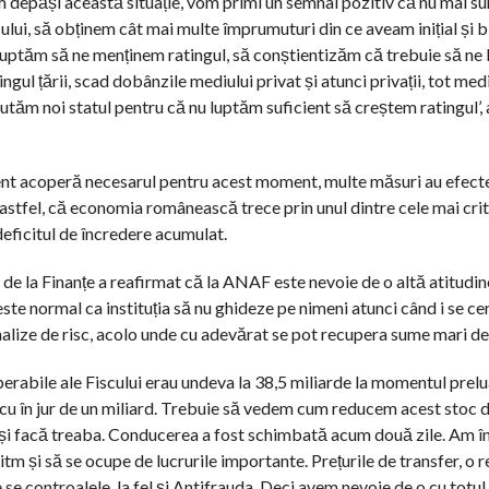
 depăși această situație, vom primi un semnal pozitiv că nu mai su
i, să obținem cât mai multe împrumuturi din ce aveam inițial și bin
luptăm să ne menținem ratingul, să conștientizăm că trebuie să ne
ul țării, scad dobânzile mediului privat și atunci privații, tot med
utăm noi statul pentru că nu luptăm suficient să creștem ratingul’, 
ecent acoperă necesarul pentru acest moment, multe măsuri au efect
, astfel, că economia românească trece prin unul dintre cele mai c
eficitul de încredere acumulat.
l de la Finanțe a reafirmat că la ANAF este nevoie de o altă atitudine
ste normal ca instituția să nu ghideze pe nimeni atunci când i se cer
alize de risc, acolo unde cu adevărat se pot recupera sume mari de
erabile ale Fiscului erau undeva la 38,5 miliarde la momentul prelu
 cu în jur de un miliard. Trebuie să vedem cum reducem acest stoc d
ă-și facă treaba. Conducerea a fost schimbată acum două zile. Am î
 ritm și să se ocupe de lucrurile importante. Prețurile de transfer, o 
se controalele, la fel și Antifrauda. Deci avem nevoie de o cu totul