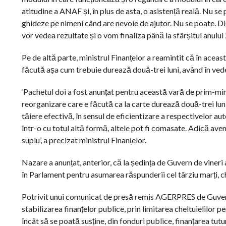
atitudine a ANAF și, în plus de asta, o asistență reală. Nu s
ghideze pe nimeni când are nevoie de ajutor. Nu se poate. Dig
vor vedea rezultate și o vom finaliza până la sfârșitul anulu
Pe de altă parte, ministrul Finanțelor a reamintit că în ace
făcută așa cum trebuie durează două-trei luni, având în vedere
‘Pachetul doi a fost anunțat pentru această vară de prim-minis
reorganizare care e făcută ca la carte durează două-trei luni
tăiere efectivă, în sensul de eficientizare a respectivelor aut
într-o cu totul altă formă, altele pot fi comasate. Adică ave
suplu’, a precizat ministrul Finanțelor.
Nazare a anunțat, anterior, că la ședința de Guvern de vineri
în Parlament pentru asumarea răspunderii cel târziu marți, c
Potrivit unui comunicat de presă remis AGERPRES de Guvern
stabilizarea finanțelor publice, prin limitarea cheltuielilor pe
încât să se poată susține, din fonduri publice, finanțarea tutu