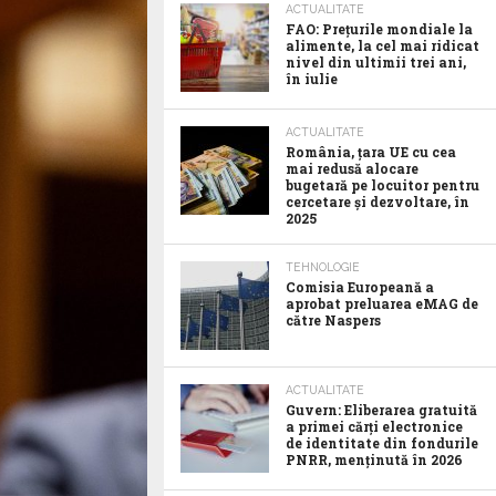
ACTUALITATE
FAO: Prețurile mondiale la
alimente, la cel mai ridicat
nivel din ultimii trei ani,
în iulie
ACTUALITATE
România, țara UE cu cea
mai redusă alocare
bugetară pe locuitor pentru
cercetare și dezvoltare, în
2025
TEHNOLOGIE
Comisia Europeană a
aprobat preluarea eMAG de
către Naspers
ACTUALITATE
Guvern: Eliberarea gratuită
a primei cărți electronice
de identitate din fondurile
PNRR, menținută în 2026