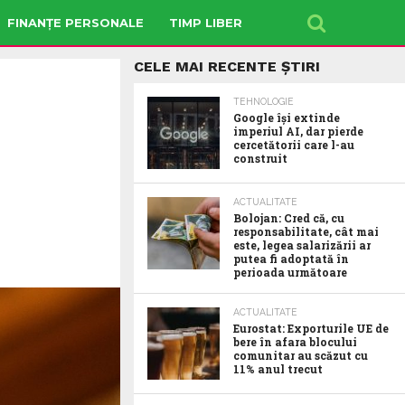
FINANȚE PERSONALE
TIMP LIBER
CELE MAI RECENTE ȘTIRI
TEHNOLOGIE
Google îşi extinde
imperiul AI, dar pierde
cercetătorii care l-au
construit
ACTUALITATE
Bolojan: Cred că, cu
responsabilitate, cât mai
este, legea salarizării ar
putea fi adoptată în
perioada următoare
ACTUALITATE
Eurostat: Exporturile UE de
bere în afara blocului
comunitar au scăzut cu
11% anul trecut