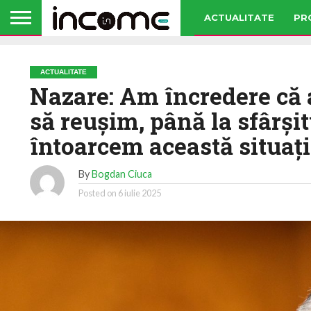
ACTUALITATE
PR
ACTUALITATE
Nazare: Am încredere că
să reușim, până la sfârșit
întoarcem această situați
By
Bogdan Ciuca
Posted on
6 iulie 2025