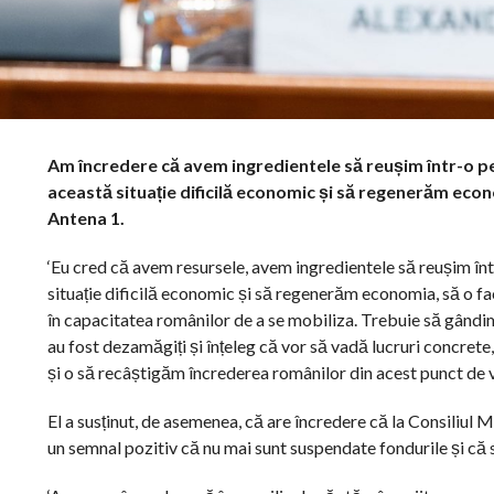
Am încredere că avem ingredientele să reușim într-o peri
această situație dificilă economic și să regenerăm econ
Antena 1.
‘Eu cred că avem resursele, avem ingredientele să reușim într
situație dificilă economic și să regenerăm economia, să o 
în capacitatea românilor de a se mobiliza. Trebuie să gândim
au fost dezamăgiți și înțeleg că vor să vadă lucruri concrete,
și o să recâștigăm încrederea românilor din acest punct de ve
El a susținut, de asemenea, că are încredere că la Consiliul M
un semnal pozitiv că nu mai sunt suspendate fondurile și c