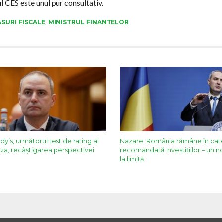
l CES este unul pur consultativ.
SURI FISCALE
,
MINISTRUL FINANTELOR
y’s, următorul test de rating al
Nazare: România rămâne în cat
za, recâștigarea perspectivei
recomandată investițiilor – un n
la limită