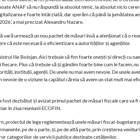
e poate ANAF să nu răspundă la absolut nimic, la absolut nicio cerer
italizarea e foarte întârziată, dar sperăm că până la jumătatea anu
i 2026’, a mai precizat Alexandru Nazare.
astă vară urmează un nou pachet de măsuri însă a atenționat că o re
 că este necesară o eficientizare a autorităților și agențiilor.
trul Ilie Bolojan. Aici trebuie să fim foarte onești și direcți cu oa
 fiecare. Plus că trebuie să și gândim foarte bine cum le facem, nu 
orități, instituții, agenții. De unele nu mai avem nevoie. De unele av
m nevoie de o viziune la capătul căreia să avem un stat mult mai efi
 a fost dezbătut și avizat primul pachet de măsuri fiscale care va fi
hiar în ziua reuniunii ECOFIN.
, proiectul de lege reglementează unele măsuri fiscal-bugetare 
rmanente, pe de o parte, și, pe de altă parte, prin creșterea venituril
ror categoriilor de servicii publice destinate cetățenilor.