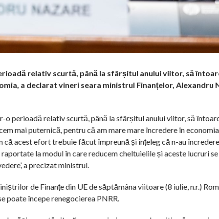
oadă relativ scurtă, până la sfârșitul anului viitor, să înto
omia, a declarat vineri seara ministrul Finanțelor, Alexandru 
-o perioadă relativ scurtă, până la sfârșitul anului viitor, să înto
facem mai puternică, pentru că am mare mare încredere în economia
 că acest efort trebuie făcut împreună și înțeleg că n-au încredere,
 raportate la modul în care reducem cheltuielile și aceste lucruri s
dere’, a precizat ministrul.
iniștrilor de Finanțe din UE de săptămâna viitoare (8 iulie, n.r.) Ro
ă se poate începe renegocierea PNRR.