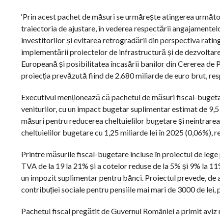
‘Prin acest pachet de măsuri se urmărește atingerea următoar
traiectoria de ajustare, în vederea respectării angajamentelo
investitorilor și evitarea retrogradării din perspectiva rati
implementării proiectelor de infrastructură și de dezvoltare
Europeană și posibilitatea încasării banilor din Cererea de 
proiecția prevăzută fiind de 2.680 miliarde de euro brut, res
Executivul menționează că pachetul de măsuri fiscal-buget
veniturilor, cu un impact bugetar suplimentar estimat de 9,5 m
măsuri pentru reducerea cheltuielilor bugetare și neintrarea
cheltuielilor bugetare cu 1,25 miliarde lei în 2025 (0,06%), r
Printre măsurile fiscal-bugetare incluse în proiectul de leg
TVA de la 19 la 21% și a cotelor reduse de la 5% și 9% la 11
un impozit suplimentar pentru bănci. Proiectul prevede, de a
contribuției sociale pentru pensiile mai mari de 3000 de lei
Pachetul fiscal pregătit de Guvernul României a primit aviz n