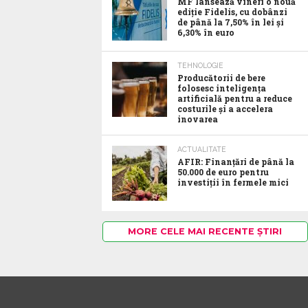
MF lansează vineri o nouă
ediție Fidelis, cu dobânzi
de până la 7,50% în lei și
6,30% în euro
TEHNOLOGIE
Producătorii de bere
folosesc inteligența
artificială pentru a reduce
costurile și a accelera
inovarea
ACTUALITATE
AFIR: Finanțări de până la
50.000 de euro pentru
investiții în fermele mici
MORE CELE MAI RECENTE ȘTIRI