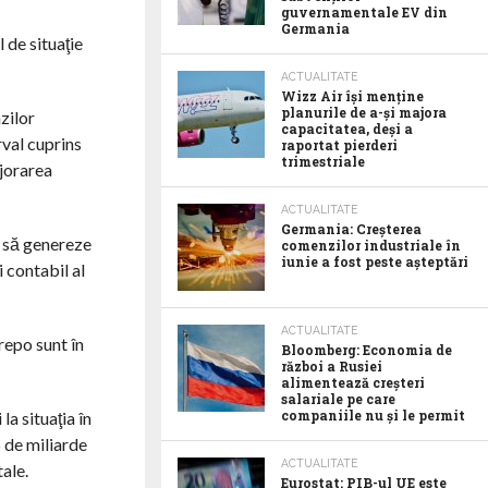
guvernamentale EV din
Germania
 de situaţie
ACTUALITATE
Wizz Air își menține
planurile de a-și majora
zilor
capacitatea, deși a
rval cuprins
raportat pierderi
trimestriale
ajorarea
ACTUALITATE
Germania: Creșterea
a să genereze
comenzilor industriale în
iunie a fost peste așteptări
 contabil al
ACTUALITATE
repo sunt în
Bloomberg: Economia de
război a Rusiei
alimentează creșteri
salariale pe care
companiile nu și le permit
a situaţia în
6 de miliarde
ACTUALITATE
ale.
Eurostat: PIB-ul UE este