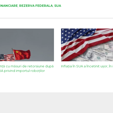
FINANCIARE
,
REZERVA FEDERALA
,
SUA
nţă cu măsuri de retorsiune după
Inflația în SUA a încetinit ușor, în
SUA privind importul roboţilor