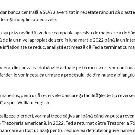
 dar banca centrală a SUA a avertizat în repetate rânduri că o astfel
e a-şi îndeplini obiectivele.
 o surpriză având în vedere campania agresivă de majorare a dobân
de la un nivel apropiat de zero în luna martie 2022 până la un inte
ile inflaţioniste se reduc, analiştii estimează că Fed a terminat cu m
înceta, din cauză că dobânzile actuale pe termen scurt vor continu
erderile vor înceta ca urmare a procesului de diminuare a bilanţului
mâne sus, pentru că rezervele bancare şi facilităţile de tip reverse 
i”, a spus William English.
alizeze pierderi, vor mai trece câţiva ani până când va putea reveni l
re Trezoreria americană. În 2022, Fed a returnat către Trezoreria 7
 bani care au fost utilizaţi pentru reducerea deficitelor guvernament