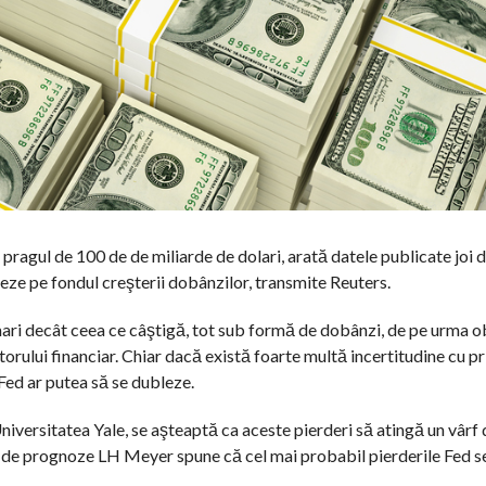
 pragul de 100 de de miliarde de dolari, arată datele publicate joi
eze pe fondul creşterii dobânzilor, transmite Reuters.
i decât ceea ce câştigă, tot sub formă de dobânzi, de pe urma ob
torului financiar. Chiar dacă există foarte multă incertitudine cu pr
 Fed ar putea să se dubleze.
 Universitatea Yale, se aşteaptă ca aceste pierderi să atingă un vârf
ma de prognoze LH Meyer spune că cel mai probabil pierderile Fed se