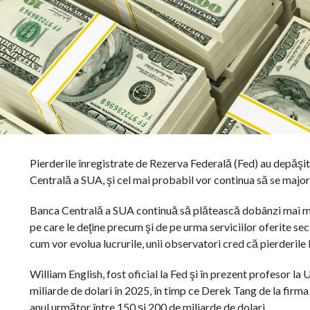
Pierderile înregistrate de Rezerva Federală (Fed) au depăşit
Centrală a SUA, şi cel mai probabil vor continua să se major
Banca Centrală a SUA continuă să plătească dobânzi mai mar
pe care le deţine precum şi de pe urma serviciilor oferite sec
cum vor evolua lucrurile, unii observatori cred că pierderile
William English, fost oficial la Fed şi în prezent profesor la
miliarde de dolari în 2025, în timp ce Derek Tang de la fir
anul următor între 150 şi 200 de miliarde de dolari.