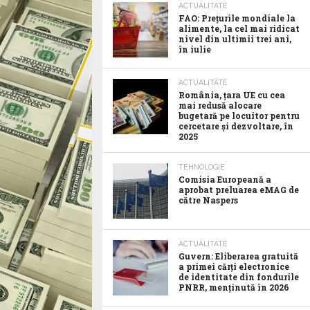
ACTUALITATE
FAO: Prețurile mondiale la
alimente, la cel mai ridicat
nivel din ultimii trei ani,
în iulie
ACTUALITATE
România, țara UE cu cea
mai redusă alocare
bugetară pe locuitor pentru
cercetare și dezvoltare, în
2025
TEHNOLOGIE
Comisia Europeană a
aprobat preluarea eMAG de
către Naspers
ACTUALITATE
Guvern: Eliberarea gratuită
a primei cărți electronice
de identitate din fondurile
PNRR, menținută în 2026