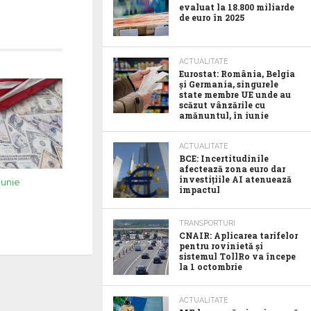
evaluat la 18.800 miliarde
de euro în 2025
ACTUALITATE
Eurostat: România, Belgia
și Germania, singurele
state membre UE unde au
scăzut vânzările cu
amănuntul, în iunie
ACTUALITATE
BCE: Incertitudinile
afectează zona euro dar
investițiile AI atenuează
 iunie
impactul
TRANSPORTURI
CNAIR: Aplicarea tarifelor
pentru rovinietă și
sistemul TollRo va începe
la 1 octombrie
ACTUALITATE