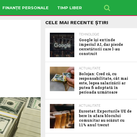
FINANȚE PERSONALE
TIMP LIBER
CELE MAI RECENTE ȘTIRI
TEHNOLOGIE
Google îşi extinde
imperiul AI, dar pierde
cercetătorii care l-au
construit
ACTUALITATE
Bolojan: Cred că, cu
responsabilitate, cât mai
este, legea salarizării ar
putea fi adoptată în
perioada următoare
ACTUALITATE
Eurostat: Exporturile UE de
bere în afara blocului
comunitar au scăzut cu
11% anul trecut