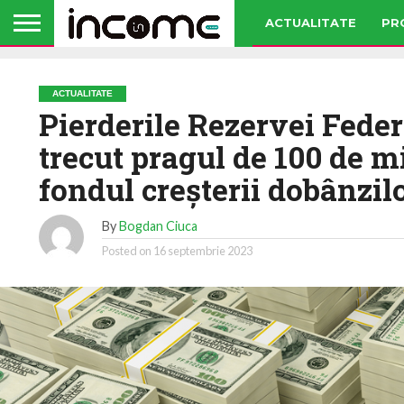
ACTUALITATE
PR
ACTUALITATE
Pierderile Rezervei Fede
trecut pragul de 100 de mi
fondul creşterii dobânzil
By
Bogdan Ciuca
Posted on
16 septembrie 2023