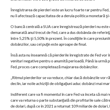
Înregistrarea de pierderi este un lucru foarte rar pentru Fed,
nu îi afectează capacitatea de a derula politica monetară şi d
O bancă centrală a SUA care înregistrează pierderi nu este
demarată anul trecut de Fed, care a dus dobânda de referinţă 
între 5,25% şi 5,50% în prezent. În condiţiile în care presiun
dobânzilor, sau cel puţin este aproape de final.
Însă asta nu înseamnă că pierderile înregistrate de Fed vor 
venituri negative pentru o anumită perioadă. Până la urmă pi
Fed, proces care completează majorarea dobânzilor.
„Ritmul pierderilor se va reduce, chiar dacă dobânzile vor ră
declin, iar noile achiziţii de obligaţiuni aduc dobânzi mai mar
Indiferent care va fi momentul în care Fed va înceta să mai re
care va returna o parte substanţială din profiturile sale căt
de dolari, după ce în 2021 a returnat 109 miliarde de dolari,