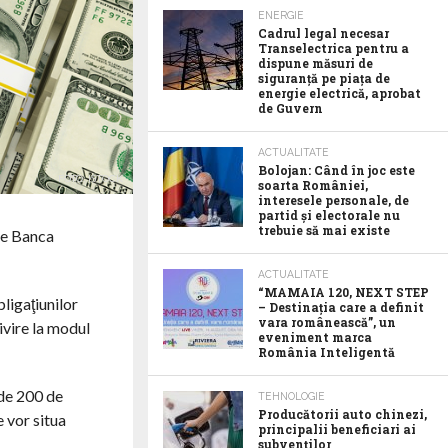
ENERGIE
Cadrul legal necesar
Transelectrica pentru a
dispune măsuri de
siguranță pe piața de
energie electrică, aprobat
de Guvern
ACTUALITATE
Bolojan: Când în joc este
FOTO: ISTOCK
soarta României,
interesele personale, de
partid și electorale nu
trebuie să mai existe
 de Banca
ACTUALITATE
“MAMAIA 120, NEXT STEP
ligaţiunilor
– Destinația care a definit
vara românească”, un
ivire la modul
eveniment marca
România Inteligentă
 de 200 de
TEHNOLOGIE
Producătorii auto chinezi,
 vor situa
principalii beneficiari ai
subvenților