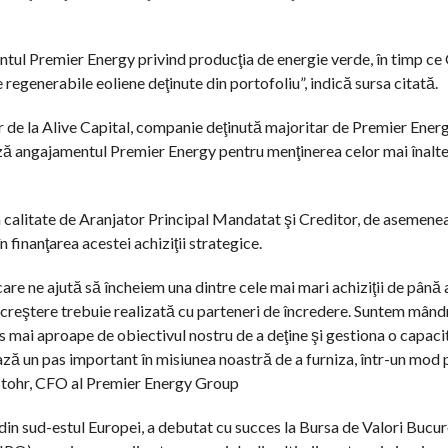
tul Premier Energy privind producţia de energie verde, în timp ce 
egenerabile eoliene deţinute din portofoliu”, indică sursa citată.
or de la Alive Capital, companie deţinută majoritar de Premier Energ
iază angajamentul Premier Energy pentru menţinerea celor mai înalt
 calitate de Aranjator Principal Mandatat şi Creditor, de asemene
în finanţarea acestei achiziţii strategice.
re ne ajută să încheiem una dintre cele mai mari achiziţii de până
creştere trebuie realizată cu parteneri de încredere. Suntem mândr
as mai aproape de obiectivul nostru de a deţine şi gestiona o capaci
ază un pas important în misiunea noastră de a furniza, într-un mod p
tr Stohr, CFO al Premier Energy Group
din sud-estul Europei, a debutat cu succes la Bursa de Valori Bucu