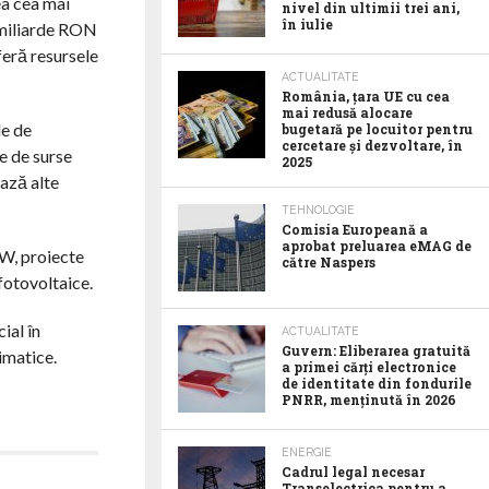
ea cea mai
nivel din ultimii trei ani,
în iulie
4 miliarde RON
feră resursele
ACTUALITATE
România, țara UE cu cea
mai redusă alocare
le de
bugetară pe locuitor pentru
cercetare și dezvoltare, în
ie de surse
2025
ează alte
TEHNOLOGIE
Comisia Europeană a
aprobat preluarea eMAG de
MW, proiecte
către Naspers
 fotovoltaice.
ial în
ACTUALITATE
Guvern: Eliberarea gratuită
imatice.
a primei cărți electronice
de identitate din fondurile
PNRR, menținută în 2026
ENERGIE
Cadrul legal necesar
Transelectrica pentru a