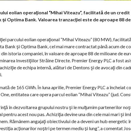
lui eolian operaţional “Mihai Viteazu”, facilitată de un credit 
k şi Optima Bank. Valoarea tranzacţiei este de aproape 88 de
ţiei parcului eolian operaţional “Mihai Viteazu” (80 MW), facilitată
Vista Bank şi Optima Bank, cel mai mare contractat până acum de c
 din istoria companiei, în valoare de aproape 88 de milioane de euro
narea Investiţiilor Străine Directe. Premier Energy PLC a fost asi
chiziţie de echipa internă, alături de Dentons şi de avocaţi din cad
i.
mată de 165 GWh. În luna aprilie, Premier Energy PLC a încheiat co
 One, entitatea care opera parcul eolian “Mihai Viteazu” (jud. Cons
inţă în dezvoltarea grupului nostru şi le mulţumim partenerilor noşt
ial pentru acest nou pas. Achiziţia devine una din cele mai mari şi 
inem. Rămânem angajaţi obiectivului de a deveni un hub energetic în
vestiţia acţionarilor noştri pe termen mediu şi lung”, a comentat J