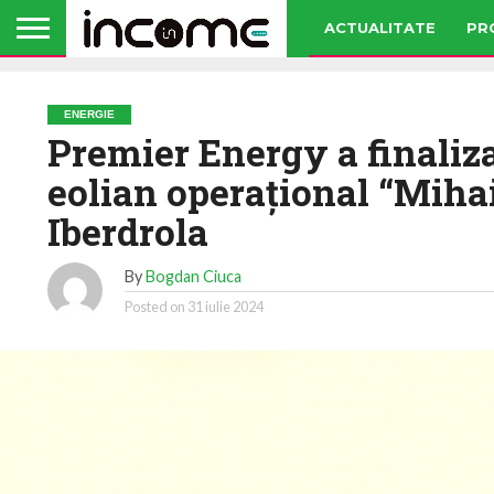
ACTUALITATE
PR
ENERGIE
Premier Energy a finaliza
eolian operaţional “Mihai
Iberdrola
By
Bogdan Ciuca
Posted on
31 iulie 2024