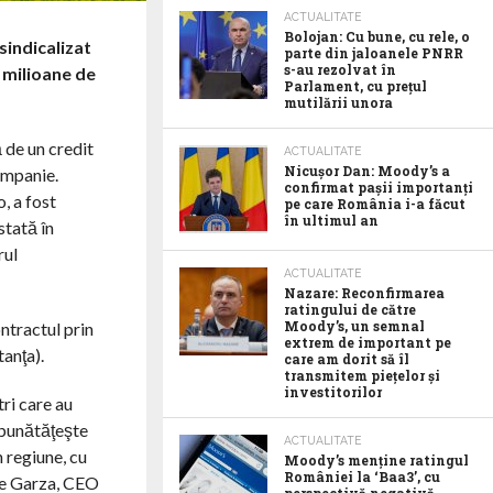
ACTUALITATE
Bolojan: Cu bune, cu rele, o
sindicalizat
parte din jaloanele PNRR
s-au rezolvat în
 milioane de
Parlament, cu prețul
mutilării unora
 de un credit
ACTUALITATE
Nicușor Dan: Moody’s a
ompanie.
confirmat pașii importanți
, a fost
pe care România i-a făcut
în ultimul an
stată în
rul
ACTUALITATE
Nazare: Reconfirmarea
ratingului de către
Moody’s, un semnal
ntractul prin
extrem de important pe
tanţa).
care am dorit să îl
transmitem piețelor și
investitorilor
ri care au
îmbunătăţeşte
ACTUALITATE
 regiune, cu
Moody’s menține ratingul
României la ‘Baa3’, cu
ose Garza, CEO