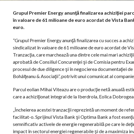
Grupul Premier Energy anunţă finalizarea achiziţiei parcu
în valoare de 61 milioane de euro acordat de Vista Ban
euro.
”Grupul Premier Energy anunţă finalizarea cu succes a achizi
sindicalizat în valoare de 61 milioane de euro acordat de 
Tranzacţia, care marchează una dintre cele mai mari achiziţii
aprobată de Consiliul Concurenţei şi de Comisia pentru Exami
procesul de due diligence şi în negocierea documentaţiei de a
Bohâlţeanu & Asociaţii”, potrivit unui comunicat al companie
Parcul eolian Mihai Viteazu are o producţie netă anuală esti
care a achiziţionat integral de la Iberdrola, Eolica Dobrogea
„Încheierea acestei tranzacţii reprezintă un moment de refer
facilitat-o. Sprijinul Vista Bank şi Optima Bank a fost esenţ
semnificativ activele de energie regenerabilă pe care le deţ
impact în sectorul energiei regenerabile şi de a maximiza in