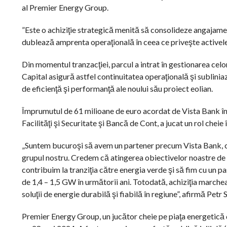
al Premier Energy Group.
”Este o achiziţie strategică menită să consolideze angajamen
dublează amprenta operaţională în ceea ce priveşte activele r
Din momentul tranzacţiei, parcul a intrat în gestionarea cel
Capital asigură astfel continuitatea operaţională şi sublin
de eficienţă şi performanţă ale noului său proiect eolian.
Împrumutul de 61 milioane de euro acordat de Vista Bank în
Facilităţi şi Securitate şi Bancă de Cont, a jucat un rol cheie 
„Suntem bucuroşi să avem un partener precum Vista Bank, ca
grupul nostru. Credem că atingerea obiectivelor noastre de 
contribuim la tranziţia către energia verde şi să fim cu un p
de 1,4 – 1,5 GW în următorii ani. Totodată, achiziţia marche
soluţii de energie durabilă şi fiabilă în regiune”, afirmă Pe
Premier Energy Group, un jucător cheie pe piaţa energetică 