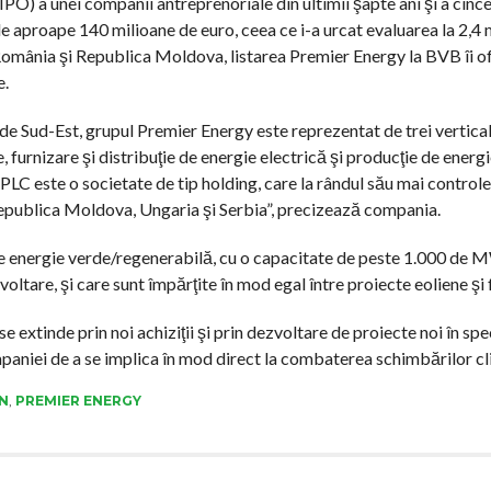
IPO) a unei companii antreprenoriale din ultimii şapte ani şi a cinc
 de aproape 140 milioane de euro, ceea ce i-a urcat evaluarea la 2,
 România şi Republica Moldova, listarea Premier Energy la BVB îi o
e.
 de Sud-Est, grupul Premier Energy este reprezentat de trei vertica
, furnizare şi distribuţie de energie electrică şi producţie de energ
PLC este o societate de tip holding, care la rândul său mai control
 Republica Moldova, Ungaria şi Serbia”, precizează compania.
e energie verde/regenerabilă, cu o capacitate de peste 1.000 de 
voltare, şi care sunt împărţite în mod egal între proiecte eoliene şi
 extinde prin noi achiziţii şi prin dezvoltare de proiecte noi în spec
mpaniei de a se implica în mod direct la combaterea schimbărilor cl
N
,
PREMIER ENERGY