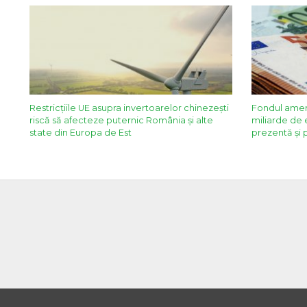
Restricţiile UE asupra invertoarelor chinezeşti
Fondul amer
riscă să afecteze puternic România şi alte
miliarde de 
state din Europa de Est
prezentă și 