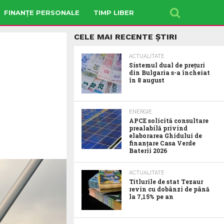
FINANȚE PERSONALE
TIMP LIBER
CELE MAI RECENTE ȘTIRI
ACTUALITATE
Sistemul dual de prețuri
din Bulgaria s-a încheiat
în 8 august
ENERGIE
APCE solicită consultare
prealabilă privind
elaborarea Ghidului de
finanțare Casa Verde
Baterii 2026
ACTUALITATE
Titlurile de stat Tezaur
revin cu dobânzi de până
la 7,15% pe an