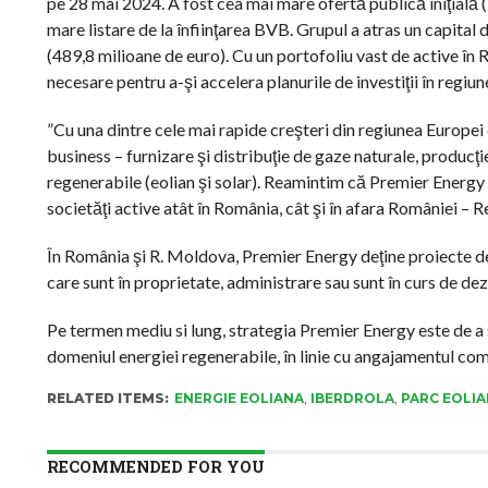
pe 28 mai 2024. A fost cea mai mare ofertă publică iniţială (
mare listare de la înfiinţarea BVB. Grupul a atras un capital
(489,8 milioane de euro). Cu un portofoliu vast de active în
necesare pentru a-şi accelera planurile de investiţii în regiun
”Cu una dintre cele mai rapide creşteri din regiunea Europei
business – furnizare şi distribuţie de gaze naturale, producţie
regenerabile (eolian şi solar). Reamintim că Premier Energy 
societăţi active atât în România, cât şi în afara României –
În România şi R. Moldova, Premier Energy deţine proiecte d
care sunt în proprietate, administrare sau sunt în curs de dez
Pe termen mediu si lung, strategia Premier Energy este de a se
domeniul energiei regenerabile, în linie cu angajamentul co
RELATED ITEMS:
ENERGIE EOLIANA
,
IBERDROLA
,
PARC EOLIA
RECOMMENDED FOR YOU