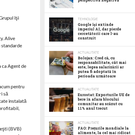
perspectivă negativă
Grupul îşi
TEHNOLOGIE
Google îşi extinde
imperiul AI, dar pierde
cercetătorii care l-au
y. Alive
construit
e standarde
ACTUALITATE
Bolojan: Cred că, cu
responsabilitate, cât mai
a ca Agent de
este, legea salarizării ar
putea fi adoptată în
perioada următoare
 acum pentru
ACTUALITATE
i să
Eurostat: Exporturile UE de
bere în afara blocului
tate instalată
comunitar au scăzut cu
rofitabil,
11% anul trecut
ACTUALITATE
reşti (BVB)
FAO: Prețurile mondiale la
alimente, la cel mai ridicat