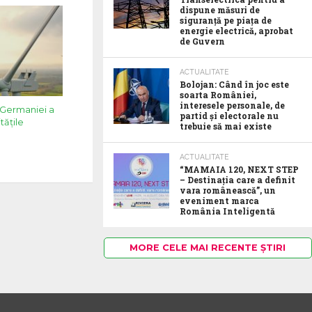
dispune măsuri de
siguranță pe piața de
energie electrică, aprobat
de Guvern
ACTUALITATE
Bolojan: Când în joc este
soarta României,
interesele personale, de
 Germaniei a
partid și electorale nu
tățile
trebuie să mai existe
ACTUALITATE
“MAMAIA 120, NEXT STEP
– Destinația care a definit
vara românească”, un
eveniment marca
România Inteligentă
MORE CELE MAI RECENTE ȘTIRI