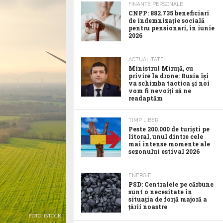
FINANȚE PERSONALE
CNPP: 882.735 beneficiari
de indemnizație socială
pentru pensionari, în iunie
2026
ACTUALITATE
Ministrul Miruță, cu
privire la drone: Rusia își
va schimba tactica și noi
vom fi nevoiți să ne
readaptăm
TIMP LIBER
Peste 200.000 de turiști pe
litoral, unul dintre cele
mai intense momente ale
sezonului estival 2026
ENERGIE
PSD: Centralele pe cărbune
sunt o necesitate în
situația de forță majoră a
țării noastre
FOTO: ISTOCK