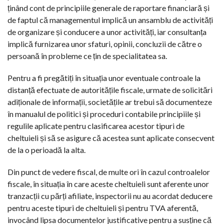
ținând cont de principiile generale de raportare financiară și
de faptul că managementul implică un ansamblu de activități
de organizare și conducere a unor activități, iar consultanța
implică furnizarea unor sfaturi, opinii, concluzii de către o
persoană în probleme ce țin de specialitatea sa.
Pentru a fi pregătiți în situația unor eventuale controale la
distanță efectuate de autoritățile fiscale, urmate de solicitări
adiționale de informații, societățile ar trebui să documenteze
în manualul de politici și proceduri contabile principiile și
regulile aplicate pentru clasificarea acestor tipuri de
cheltuieli și să se asigure că acestea sunt aplicate consecvent
de la o perioadă la alta.
Din punct de vedere fiscal, de multe ori în cazul controalelor
fiscale, în situația în care aceste cheltuieli sunt aferente unor
tranzacții cu părți afiliate, inspectorii nu au acordat deducere
pentru aceste tipuri de cheltuieli și pentru TVA aferentă,
invocând lipsa documentelor justificative pentru a susține că