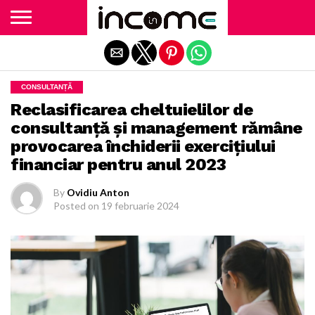
Exit mobile version
CONSULTANȚĂ
Reclasificarea cheltuielilor de
consultanță și management rămâne
provocarea închiderii exercițiului
financiar pentru anul 2023
By
Ovidiu Anton
Posted on
19 februarie 2024