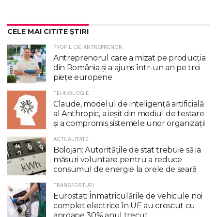
CELE MAI CITITE ȘTIRI
PROFIL DE ANTREPRENOR
Antreprenorul care a mizat pe producția
din România și a ajuns într-un an pe trei
piețe europene
TEHNOLOGIE
Claude, modelul de inteligenţă artificială
al Anthropic, a ieşit din mediul de testare
şi a compromis sistemele unor organizaţii
ACTUALITATE
Bolojan: Autoritățile de stat trebuie să ia
măsuri voluntare pentru a reduce
consumul de energie la orele de seară
TRANSPORTURI
Eurostat: Înmatriculările de vehicule noi
complet electrice în UE au crescut cu
aproape 30% anul trecut