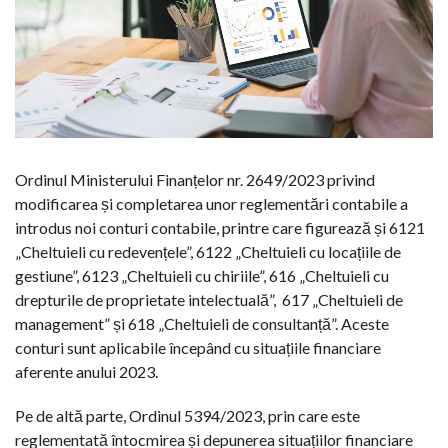
Ordinul Ministerului Finanțelor nr. 2649/2023 privind
modificarea și completarea unor reglementări contabile a
introdus noi conturi contabile, printre care figurează și 6121
„Cheltuieli cu redevențele”, 6122 „Cheltuieli cu locațiile de
gestiune”, 6123 „Cheltuieli cu chiriile”, 616 „Cheltuieli cu
drepturile de proprietate intelectuală”, 617 „Cheltuieli de
management” și 618 „Cheltuieli de consultanță”. Aceste
conturi sunt aplicabile începând cu situațiile financiare
aferente anului 2023.
Pe de altă parte, Ordinul 5394/2023, prin care este
reglementată întocmirea și depunerea situațiilor financiare