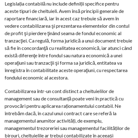
Legislația contabilă nu include definiții specifice pentru
aceste tipuri de cheltuieli. Avem însă principii generale de
raportare financiară, iar în acest caz trebuie să avem în
vedere contabilizarea şi prezentarea elementelor din contul
de profit şi pierdere ţinând seama de fondul economic al
tranzacţiei. Ca regulă, forma juridică a unui document trebuie
să fie în concordanţă cu realitatea economică, iar atunci când
există diferenţe între fondul sau natura economică a unei
operaţiuni sau tranzacţii şi forma sa juridică, entitatea va
înregistra în contabilitate aceste operaţiuni, cu respectarea
fondului economic al acestora.
Contabilizarea într-un cont distinct a cheltuielilor de
management sau de consultanță poate veni în practică cu
provocări pentru aplicarea raționamentului contabil. Ne
întrebăm dacă, în cazul unui contract care se referă la
managementul anumitor activități, de exemplu,
managementul trezoreriei sau managementul facilităților de
birouri, cheltuielile ar trebui contabilizate în aceeași