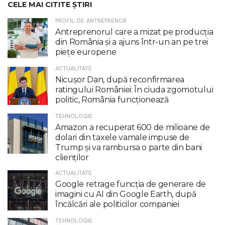
CELE MAI CITITE ȘTIRI
PROFIL DE ANTREPRENOR
Antreprenorul care a mizat pe producția
din România și a ajuns într-un an pe trei
piețe europene
ACTUALITATE
Nicuşor Dan, după reconfirmarea
ratingului României: În ciuda zgomotului
politic, România funcţionează
TEHNOLOGIE
Amazon a recuperat 600 de milioane de
dolari din taxele vamale impuse de
Trump şi va rambursa o parte din bani
clienţilor
ACTUALITATE
Google retrage funcţia de generare de
imagini cu AI din Google Earth, după
încălcări ale politicilor companiei
TEHNOLOGIE