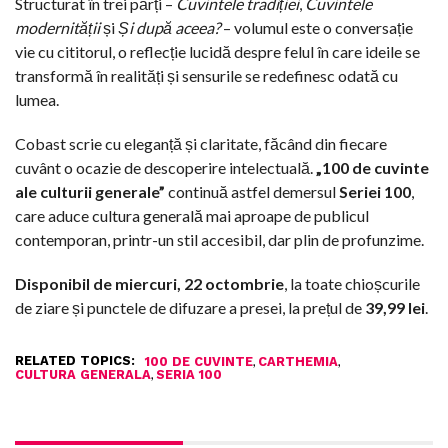
Structurat în trei părți –
Cuvintele tradiției
,
Cuvintele
modernității
și
Și după aceea?
– volumul este o conversație
vie cu cititorul, o reflecție lucidă despre felul în care ideile se
transformă în realități și sensurile se redefinesc odată cu
lumea.
Cobast scrie cu eleganță și claritate, făcând din fiecare
cuvânt o ocazie de descoperire intelectuală.
„100 de cuvinte
ale culturii generale”
continuă astfel demersul
Seriei
100
,
care aduce cultura generală mai aproape de publicul
contemporan, printr-un stil accesibil, dar plin de profunzime.
Disponibil de miercuri, 22 octombrie
, la toate chioșcurile
de ziare și punctele de difuzare a presei, la prețul de
39,99 lei
.
RELATED TOPICS:
,
,
100 DE CUVINTE
CARTHEMIA
,
CULTURA GENERALA
SERIA 100