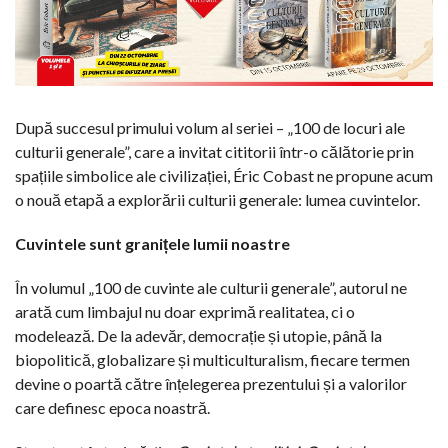
După succesul primului volum al seriei – „100 de locuri ale
culturii generale”, care a invitat cititorii într-o călătorie prin
spațiile simbolice ale civilizației, Éric Cobast ne propune acum
o nouă etapă a explorării culturii generale: lumea cuvintelor.
Cuvintele sunt granițele lumii noastre
În volumul „100 de cuvinte ale culturii generale”, autorul ne
arată cum limbajul nu doar exprimă realitatea, ci o
modelează. De la adevăr, democrație și utopie, până la
biopolitică, globalizare și multiculturalism, fiecare termen
devine o poartă către înțelegerea prezentului și a valorilor
care definesc epoca noastră.