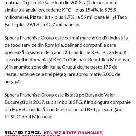
mai mari în primele şase luni din 2023 faţă de perioada
similară a anului precedent: KFC – plus 15,4%, la 595,9
milioane lei, Pizza Hut – plus 1,7%, la 59 milioane lei, şi Taco
Bell – plus 29,1%, la 40,7 milioane lei.
Sphera Franchise Group este cel mai mare grup din industria
de food service din România, deţinând companiile care
operează în sistem de franciză brandurile KFC, Pizza Hut şi
Taco Bell în România şi KFC în Chişinău, Republica Moldova,
şi în anumite zone din Italia. Grupul deţine peste 175 de
restaurante pe cele trei pieţe şi are aproximativ 5.000 de
angajaţi.
Sphera Franchise Group este listată pe Bursa de Valori
Bucureşti din 2017, sub simbolul SFG, fiind singura companie
din HoReCa inclusă în indicele principal BET, precum şi în
FTSE Global Microcap.
RELATED TOPICS:
,
,
KFC
REZULTATE FINANCIARE