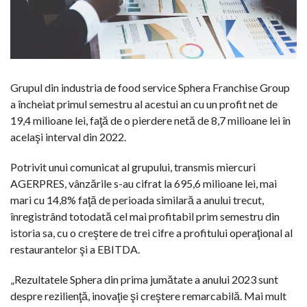
Grupul din industria de food service Sphera Franchise Group
a încheiat primul semestru al acestui an cu un profit net de
19,4 milioane lei, faţă de o pierdere netă de 8,7 milioane lei în
acelaşi interval din 2022.
Potrivit unui comunicat al grupului, transmis miercuri
AGERPRES, vânzările s-au cifrat la 695,6 milioane lei, mai
mari cu 14,8% faţă de perioada similară a anului trecut,
înregistrând totodată cel mai profitabil prim semestru din
istoria sa, cu o creştere de trei cifre a profitului operaţional al
restaurantelor şi a EBITDA.
„Rezultatele Sphera din prima jumătate a anului 2023 sunt
despre rezilienţă, inovaţie şi creştere remarcabilă. Mai mult