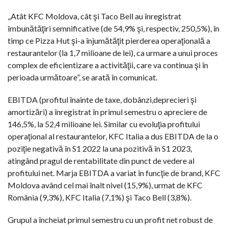
„Atât KFC Moldova, cât şi Taco Bell au înregistrat
îmbunătăţiri semnificative (de 54,9% şi, respectiv, 250,5%), în
timp ce Pizza Hut şi-a înjumătăţit pierderea operaţională a
restaurantelor (la 1,7 milioane de lei), ca urmare a unui proces
complex de eficientizare a activităţii, care va continua şi în
perioada următoare”, se arată în comunicat.
EBITDA (profitul înainte de taxe, dobânzi,deprecieri şi
amortizări) a înregistrat în primul semestru o apreciere de
146,5%, la 52,4 milioane lei. Similar cu evoluţia profitului
operaţional al restaurantelor, KFC Italia a dus EBITDA de la o
poziţie negativă în S1 2022 la una pozitivă în S1 2023,
atingând pragul de rentabilitate din punct de vedere al
profitului net. Marja EBITDA a variat în funcţie de brand, KFC
Moldova având cel mai înalt nivel (15,9%), urmat de KFC
România (9,3%), KFC Italia (7,1%) şi Taco Bell (3,8%).
Grupul a încheiat primul semestru cu un profit net robust de