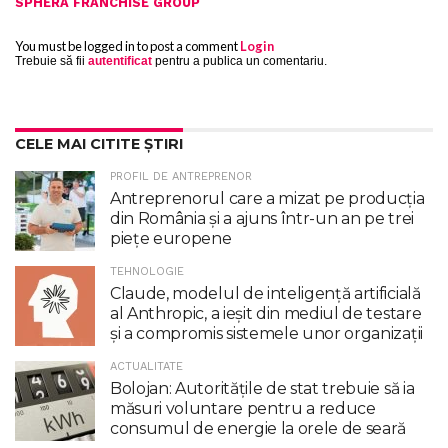
SPHERA FRANCHISE GROUP
You must be logged in to post a comment
Login
Trebuie să fii
autentificat
pentru a publica un comentariu.
CELE MAI CITITE ȘTIRI
PROFIL DE ANTREPRENOR
Antreprenorul care a mizat pe producția
din România și a ajuns într-un an pe trei
piețe europene
TEHNOLOGIE
Claude, modelul de inteligenţă artificială
al Anthropic, a ieşit din mediul de testare
şi a compromis sistemele unor organizaţii
ACTUALITATE
Bolojan: Autoritățile de stat trebuie să ia
măsuri voluntare pentru a reduce
consumul de energie la orele de seară