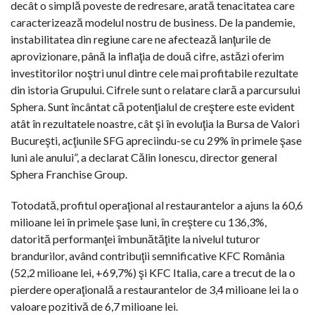
decât o simplă poveste de redresare, arată tenacitatea care
caracterizează modelul nostru de business. De la pandemie,
instabilitatea din regiune care ne afectează lanţurile de
aprovizionare, până la inflaţia de două cifre, astăzi oferim
investitorilor noştri unul dintre cele mai profitabile rezultate
din istoria Grupului. Cifrele sunt o relatare clară a parcursului
Sphera. Sunt încântat că potenţialul de creştere este evident
atât în rezultatele noastre, cât şi în evoluţia la Bursa de Valori
Bucureşti, acţiunile SFG apreciindu-se cu 29% în primele şase
luni ale anului”, a declarat Călin Ionescu, director general
Sphera Franchise Group.
Totodată, profitul operaţional al restaurantelor a ajuns la 60,6
milioane lei în primele şase luni, în creştere cu 136,3%,
datorită performanţei îmbunătăţite la nivelul tuturor
brandurilor, având contribuţii semnificative KFC România
(52,2 milioane lei, +69,7%) şi KFC Italia, care a trecut de la o
pierdere operaţională a restaurantelor de 3,4 milioane lei la o
valoare pozitivă de 6,7 milioane lei.