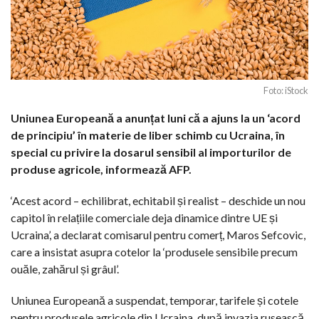
Foto: iStock
Uniunea Europeană a anunțat luni că a ajuns la un ‘acord
de principiu’ în materie de liber schimb cu Ucraina, în
special cu privire la dosarul sensibil al importurilor de
produse agricole, informează AFP.
‘Acest acord – echilibrat, echitabil și realist – deschide un nou
capitol în relațiile comerciale deja dinamice dintre UE și
Ucraina’, a declarat comisarul pentru comerț, Maros Sefcovic,
care a insistat asupra cotelor la ‘produsele sensibile precum
ouăle, zahărul și grâul’.
Uniunea Europeană a suspendat, temporar, tarifele și cotele
pentru produsele agricole din Ucraina, după invazia rusească