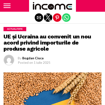
Exit mobile version
ACTUALITATE
UE și Ucraina au convenit un nou
acord privind importurile de
produse agricole
By
Bogdan Ciuca
Posted on
1 iulie 2025