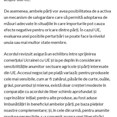
De asemenea, ambele părți vor avea posibilitatea de a activa
un mecanism de salvgardare care să permită adoptarea de
măsuri adecvate în situațiile în care importurile pot cauza
efecte negative pentru oricare dintre părți. În cazul UE,
evaluarea unei posibile perturbări se poate face la nivelul
unuia sau mai multor state membre.
Acordul revizuit asigură un echilibru între sprijinirea
comerțului Ucrainei cu UE și ia pe deplin în considerare
sensibilitățile anumitor sectoare agricole și părți interesate
din UE. Accesul negociat pe piață variază: pentru produsele
cele mai sensibile, cum ar fi zahărul, păsările de curte, ouăle,
grâul, porumbul și mierea, există doar creșteri modeste în
comparație cu acordul de liber schimb aprofundat și
cuprinzător inițial; pentru alte produse, au fost aduse
îmbunătățiri în beneficiul ambelor părți, pe baza piețelor
noastre complementare; și, în cele din urmă, pentru anumite
produse nesensibile, s-a convenit asupra unei liberalizări