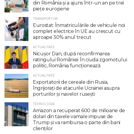
din România și a ajuns într-un an pe trei
piețe europene
TRANSPORTURI
Eurostat: Înmatriculările de vehicule noi
complet electrice în UE au crescut cu
aproape 30% anul trecut
ACTUALITATE
Nicuşor Dan, după reconfirmarea
ratingului României: În ciuda zgomotului
politic, România funcţionează
ACTUALITATE
Exportatorii de cereale din Rusia,
îngrijorați de atacurile Ucrainei asupra
porturilor și navelor rusești
TEHNOLOGIE
Amazon a recuperat 600 de milioane de
dolari din taxele vamale impuse de
Trump şi va rambursa o parte din bani
clienţilor