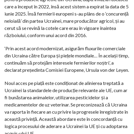
care a început în 2022, însă acest sistem a expirat la data de 5
iunie 2025. Însă fermierii europeni s-au plâns de o ‘concurență
neloială’ din partea Ucrainei, mare producător agricol, și au
cerut să se revină la cotele care erau în vigoare înaintea
războiului, conform unui acord din 2016.
‘Prin acest acord modernizat, asigurăm fluxurile comerciale
din Ucraina către Europa și piețele mondiale… În același timp,
continuăm să protejăm interesele fermierilor noștri’, a
declarat președinta Comisiei Europene, Ursula von der Leyen.
Noul acces pe piață este condiționat de alinierea treptată a
Ucrainei la standardele de producție relevante ale UE, cum ar
fi bunăstarea animalelor, utilizarea pesticidelor și a
medicamentelor de uz veterinar. Se preconizează că Ucraina
va raporta în fiecare an cu privire la progresele înregistrate în
această privință. Această abordare este în concordanță cu
logica procesului de aderare a Ucrainei la UE și cu adoptarea
acquis-ului UE.